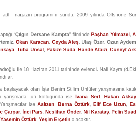
” adlı magazin programını sundu. 2009 yılında Offshone Sür
aptığı “
Çılgın Dersane Kampta
” filminde
Paşhan Yılmazel
,
A
rtemiz
,
Okan Karacan
,
Ceyda Ateş
,
Ulaş Özer
,
Ozan Aydem
inkaya
,
Tuba Ünsal
,
Pakize Suda
,
Hande Ataizi
,
Cüneyt Ark
Kadıoğlu ile 18 Haziran 2011 tarihinde evlendi. Nail Kayra (d.Ek
ndılar.
 başlayacak olan İşte Benim Stilim Ünlüler yarışmasına katıld
ı yarışmada jüri koltuğunda ise
İvana Sert
,
Hakan Akka
Yarışmacılar ise
Aslızen
,
Berna Öztürk
,
Elif Ece Uzun
,
Es
ce Çarpar
,
İnci Pars
,
Neslihan Önder
,
Nil Karataş
,
Pelin Sua
,
Yasemin Öztürk
,
Yeşim Erçetin
olacaktır.