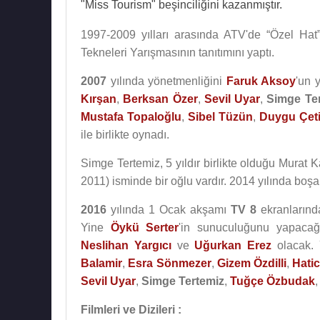
"Miss Tourism" beşinciliğini kazanmıştır.
1997-2009 yılları arasında ATV'de “Özel Hat
Tekneleri Yarışmasının tanıtımını yaptı.
2007
yılında yönetmenliğini
Faruk Aksoy
'un y
Kırşan
,
Berksan Özer
,
Sevil Uyar
,
Simge Te
Mustafa Topaloğlu
,
Sibel Tüzün
,
Duygu Çet
ile birlikte oynadı.
Simge Tertemiz, 5 yıldır birlikte olduğu Murat 
2011) isminde bir oğlu vardır. 2014 yılında boşa
2016
yılında 1 Ocak akşamı
TV 8
ekranlarında
Yine
Öykü Serter
'in sunuculuğunu yapacağ
Neslihan Yargıcı
ve
Uğurkan Erez
olacak. 
Balamir
,
Esra Sönmezer
,
Gizem Özdilli
,
Hati
Sevil Uyar
,
Simge Tertemiz
,
Tuğçe Özbudak
Filmleri ve Dizileri :