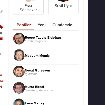
Esra
Sevil Uyar
Sönmezer
at
Popüler
Yeni
Gündemde
lp
ir
,
Recep Tayyip Erdoğan
ın
Cumhurbaşkanı
im
Medyum Memiş
ı.
Necat Gülseven
İş adamı
ya
,
ra
de
,
Murat Birsel
Gazeteci
,
Anchorman
Emre Matraş