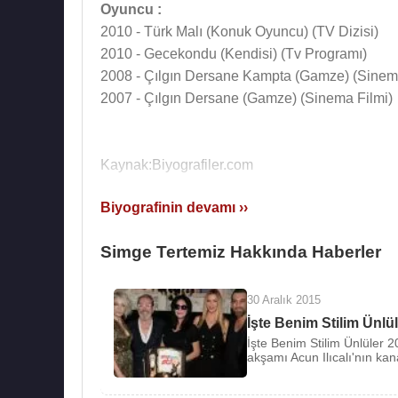
Oyuncu :
2010 - Türk Malı (Konuk Oyuncu) (TV Dizisi)
2010 - Gecekondu (Kendisi) (Tv Programı)
2008 - Çılgın Dersane Kampta (Gamze) (Sinema
2007 - Çılgın Dersane (Gamze) (Sinema Filmi)
Kaynak:Biyografiler.com
Biyografinin devamı ››
Simge Tertemiz Hakkında Haberler
30 Aralık 2015
İşte Benim Stilim Ünlü
İşte Benim Stilim Ünlüler 
akşamı Acun Ilıcalı'nın kana