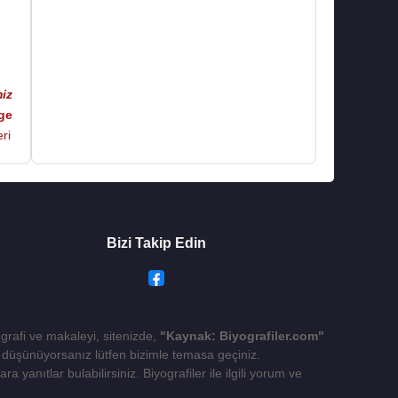
iz
ge
ri
Bizi Takip Edin
ografi ve makaleyi, sitenizde,
"Kaynak: Biyografiler.com"
yı düşünüyorsanız lütfen bizimle temasa geçiniz.
 yanıtlar bulabilirsiniz. Biyografiler ile ilgili yorum ve