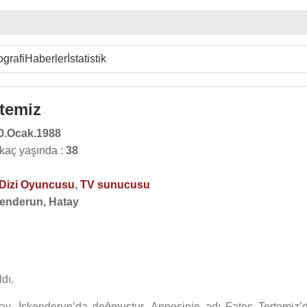
ografi
Haberler
İstatistik
temiz
0.Ocak.1988
kaç yaşında :
38
Dizi Oyuncusu
,
TV sunucusu
kenderun, Hatay
dı.
y, İskenderun’da doğmuştur. Annesinin adı Fatoş Tertemiz’di