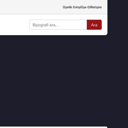
Üyelik Girişi
Üye Ol
İletişim
Ara