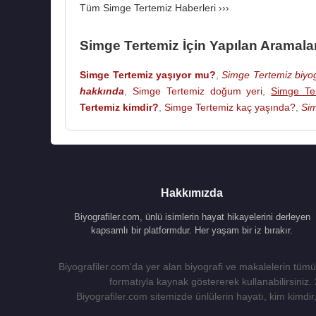
Tüm Simge Tertemiz Haberleri ›››
Simge Tertemiz İçin Yapılan Aramala
Simge Tertemiz yaşıyor mu?
,
Simge Tertemiz biyog
hakkında
,
Simge Tertemiz doğum yeri
,
Simge Ter
Tertemiz kimdir?
,
Simge Tertemiz kaç yaşında?
,
Sim
Hakkımızda
Biyografiler.com, ünlü isimlerin hayat hikayelerini derleyen
kapsamlı bir platformdur. Her yaşam bir iz bırakır.
Biyografiler.com'da yer alan biyografi ve makalelerin tümü,
formatıyla kaynak göstererek kullanabilirsiniz.
Biyografiler.com sitemizde ünlülerin hayatı, kim kimdir, 