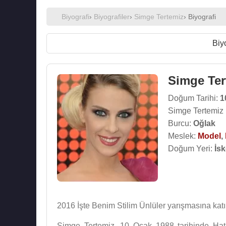
Biyografi
›
Biyografiler
›
Simge Tertemiz
› Biyografi
Biy
Simge Ter
Doğum Tarihi:
1
Simge Tertemiz 
Burcu:
Oğlak
Meslek:
Model
,
Doğum Yeri:
İs
2016 İşte Benim Stilim Ünlüler yarışmasına katıl
Simge Tertemiz, 10 Ocak 1988 tarihinde Hata