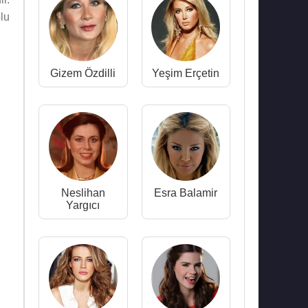
lu
Gizem Özdilli
Yeşim Erçetin
Neslihan
Esra Balamir
Yargıcı