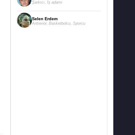
Şarkıcı
,
İş adamı
Selen Erdem
Antrenör
,
Basketbolcu
,
Sporcu