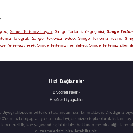
r
rafi
,
Simge Tertemiz hayatı
,
Simge Tertemiz özgeçmişi
,
Simge Tertem
temiz fotoğraf
,
Simge Tertemiz video
,
Simge Tertemiz resim
,
Sim
ge Tertemiz nereli
,
Simge Tertemiz memleketi
,
Simge Tertemiz albümle
Hızlı Bağlantılar
Biyografi Nedir?
Popüler Biyografiler
 Biyografiler.com editörleri tarafından hazırlanmaktadır. Dilediğiniz biy
 20'den fazla biyografi ya da makaleyi, sitenizde toplu olarak kullanma
kim nerelidir, kaç yaşındadır gibi ünlüler hakkında merak ettiğiniz sorulara
düzeltmelerinizi bize iletebilirsiniz.