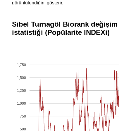
görüntülendiğini gösterir.
Sibel Turnagöl Biorank değişim
istatistiği (Popülarite INDEXi)
1,750
1,500
1,250
1,000
750
500