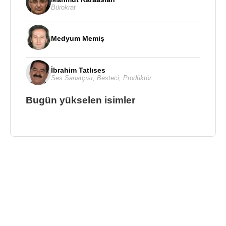
Bürokrat
Medyum Memiş
İbrahim Tatlıses
Ses Sanatçısı
,
Besteci
,
Prodüktör
Bugün yükselen isimler