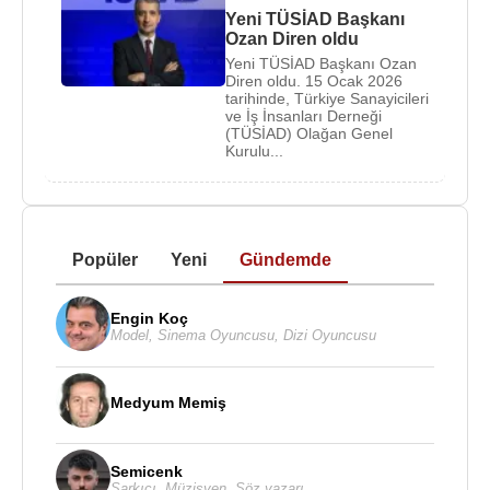
Yeni TÜSİAD Başkanı
Ozan Diren oldu
Yeni TÜSİAD Başkanı Ozan
Diren oldu. 15 Ocak 2026
tarihinde, Türkiye Sanayicileri
ve İş İnsanları Derneği
(TÜSİAD) Olağan Genel
Kurulu...
Popüler
Yeni
Gündemde
Engin Koç
Model
,
Sinema Oyuncusu
,
Dizi Oyuncusu
Medyum Memiş
Semicenk
Şarkıcı
,
Müzisyen
,
Söz yazarı