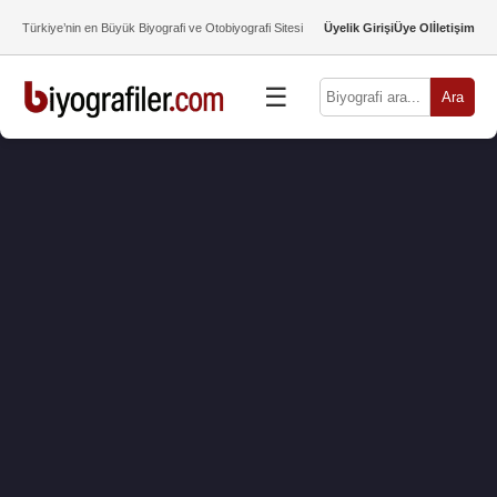
Türkiye’nin en Büyük Biyografi ve Otobiyografi Sitesi
Üyelik Girişi
Üye Ol
İletişim
☰
Ara