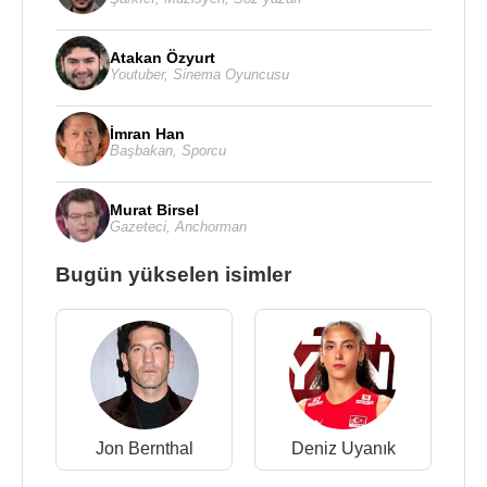
Atakan Özyurt
Youtuber
,
Sinema Oyuncusu
İmran Han
Başbakan
,
Sporcu
Murat Birsel
Gazeteci
,
Anchorman
Bugün yükselen isimler
Jon Bernthal
Deniz Uyanık