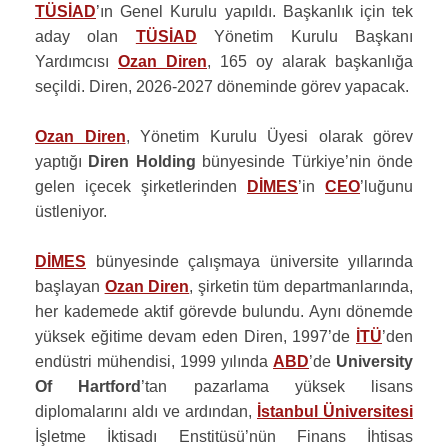
TÜSİAD
’ın Genel Kurulu yapıldı. Başkanlık için tek
aday olan
TÜSİAD
Yönetim Kurulu Başkanı
Yardımcısı
Ozan Diren
, 165 oy alarak başkanlığa
seçildi. Diren, 2026-2027 döneminde görev yapacak.
Ozan Diren
, Yönetim Kurulu Üyesi olarak görev
yaptığı
Diren Holding
bünyesinde Türkiye’nin önde
gelen içecek şirketlerinden
DİMES
’in
CEO
’luğunu
üstleniyor.
DİMES
bünyesinde çalışmaya üniversite yıllarında
başlayan
Ozan Diren
, şirketin tüm departmanlarında,
her kademede aktif görevde bulundu. Aynı dönemde
yüksek eğitime devam eden Diren, 1997’de
İTÜ
’den
endüstri mühendisi, 1999 yılında
ABD
’de
University
Of Hartford
’tan pazarlama yüksek lisans
diplomalarını aldı ve ardından,
İstanbul Üniversitesi
İşletme İktisadı Enstitüsü’nün Finans İhtisas