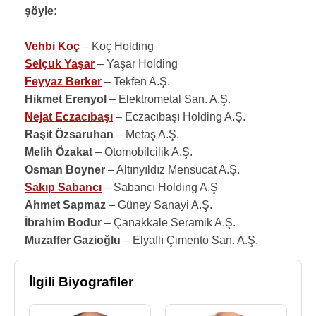
şöyle:
Vehbi Koç
– Koç Holding
Selçuk Yaşar
– Yaşar Holding
Feyyaz Berker
– Tekfen A.Ş.
Hikmet Erenyol
– Elektrometal San. A.Ş.
Nejat Eczacıbaşı
– Eczacıbaşı Holding A.Ş.
Raşit Özsaruhan
– Metaş A.Ş.
Melih Özakat
– Otomobilcilik A.Ş.
Osman Boyner
– Altınyıldız Mensucat A.Ş.
Sakıp Sabancı
– Sabancı Holding A.Ş
Ahmet Sapmaz
– Güney Sanayi A.Ş.
İbrahim Bodur
– Çanakkale Seramik A.Ş.
Muzaffer Gazioğlu
– Elyaflı Çimento San. A.Ş.
İlgili Biyografiler