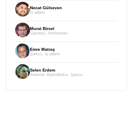
Necat Gülseven
İş adamı
Murat Birsel
Gazeteci
,
Anchorman
Emre Matraş
Şarkıcı
,
İş adamı
Selen Erdem
Antrenör
,
Basketbolcu
,
Sporcu