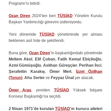
Programı’nı bitirdi.
Ozan Diren
2024’ten beri
TÜSİAD
Yönetim Kurulu
Başkan Yardımcılığı görevini üstleniyordu.
Yeni dönemde
TÜSİAD
yönetiminde yer alması
beklenen asil liste de şekillendi.
Buna göre,
Ozan Diren
’in başkanlığındaki yönetimde
Meltem Akol
,
Elif Çoban
,
Fatih Kemal Ebiçlioğlu
,
Azmi Gümüşoğlu
,
Aslıhan Güreşçier
,
Perihan İnci
,
Şerafettin Karakış
,
Ömer Mert
,
İzzet Özilhan
(Torun)
,
Ahu Serter
ve
Feyyaz Ünal
yer alacak.
Ömer Aras
, yeniden
TÜSİAD
Yüksek İstişare
Konseyi Başkanlığı’na seçildi.
2 Nisan 1971’de kurulan
TÜSİAD
’ın kurucu aileleri