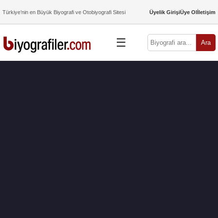
Türkiye’nin en Büyük Biyografi ve Otobiyografi Sitesi
Üyelik Girişi
Üye Ol
İletişim
☰
Ara