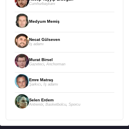
Cumhurbaşkanı
Medyum Memiş
Necat Gülseven
İş adamı
Murat Birsel
Gazeteci
,
Anchorman
Emre Matraş
Şarkıcı
,
İş adamı
Selen Erdem
Antrenör
,
Basketbolcu
,
Sporcu