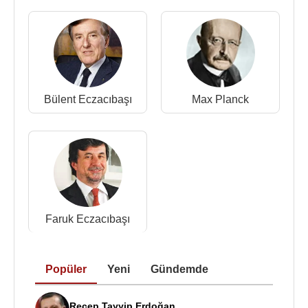
Umutlar” adlı kitapta ise görüşlerini dile getirdi.
Nejat Eczacıbaşı
, 1946 yılında Beyhan (Ergene)
Eczacıbaşı'yla evlendi. Bu evlilikten
Faruk
Eczacıbaşı
(d. 1954) ve
Bülent Eczacıbaşı
(d.1949) adında iki oğlu olmuştur.
Bülent Eczacıbaşı
Max Planck
Nejat Eczacıbaşı
katarakt ameliyatı için gittiği
ABD
, Pensilvanya’da 6 Ekim,
1993
tarihinde 80
yaşında vefat etti.
Kaynak:Biyografiler.com
Faruk Eczacıbaşı
Popüler
Yeni
Gündemde
Recep Tayyip Erdoğan