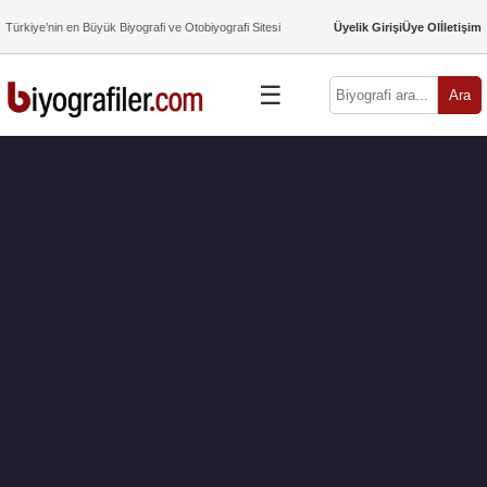
Türkiye’nin en Büyük Biyografi ve Otobiyografi Sitesi
Üyelik Girişi
Üye Ol
İletişim
☰
Ara