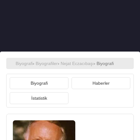
Biyografi
›
Biyografiler
›
Nejat Eczacıbaşı
› Biyografi
Biyografi
Haberler
İstatistik