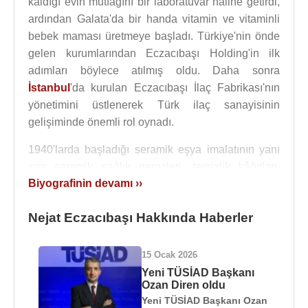
kaldığı evin mutfağını bir laboratuvar haline getirdi,
ardından Galata'da bir handa vitamin ve vitaminli
bebek maması üretmeye başladı. Türkiye'nin önde
gelen kurumlarından Eczacıbaşı Holding'in ilk
adımları böylece atılmış oldu. Daha sonra
İstanbul
'da kurulan Eczacıbaşı İlaç Fabrikası'nın
yönetimini üstlenerek Türk ilaç sanayisinin
gelişiminde önemli rol oynadı.
1940'larda başladığı seramik eşya imalatının yanı
sıra seramik sağlık gereçleri, temizlik kâğıtları,
Biyografinin devamı ››
konserve, kaynak elektrodları, plastik kökenli
ambalaj malzemesi ve sağlık armatürleri gibi
Nejat Eczacıbaşı Hakkında Haberler
alanlara da girdi.
1974'te sermaye piyasasına girerek halka açık ilk
15 Ocak 2026
yatırım ortaklığını kuran Eczacıbaşı, 1969'da
Yeni TÜSİAD Başkanı
kurulan Eczacıbaşı Holding A.Ş.'de yönetim kurulu
Ozan Diren oldu
üyeliğini üstlendi.
Yeni TÜSİAD Başkanı Ozan