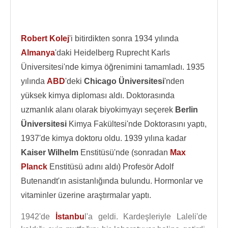
Robert Kolej
'i bitirdikten sonra 1934 yılında
Almanya
'daki Heidelberg Ruprecht Karls
Üniversitesi'nde kimya öğrenimini tamamladı. 1935
yılında
ABD
'deki
Chicago Üniversitesi
'nden
yüksek kimya diploması aldı. Doktorasında
uzmanlık alanı olarak biyokimyayı seçerek
Berlin
Üniversitesi
Kimya Fakültesi'nde Doktorasını yaptı,
1937'de kimya doktoru oldu. 1939 yılına kadar
Kaiser Wilhelm
Enstitüsü'nde (sonradan
Max
Planck
Enstitüsü adını aldı) Profesör Adolf
Butenandt'ın asistanlığında bulundu. Hormonlar ve
vitaminler üzerine araştırmalar yaptı.
1942'de
İstanbu
l'a geldi. Kardeşleriyle Laleli'de