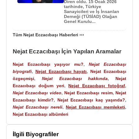
Diren oldu. 15 Ocak 2026
tarihinde, Türkiye
Türk Eğitim Vakfı
'nın kurucuları arasında yer alan
Sanayicileri ve İş İnsanları
Nejat Eczacıbaşı
, 1972'den beri Uluslararası
Derneği (TÜSİAD) Olağan
Genel Kurulu...
İstanbul Festivali'ni düzenleyen
İstanbul Kültür ve
Sanat Vakfı
(
İKSV
) ile Dr. Nejat F. Eczacıbaşı
Tüm Nejat Eczacıbaşı Haberleri ›››
Vakfı'nın da kurucularındandır.
1972
'de
TÜSİAD
'ı
kurdu.
İzmir
Rotary Kulübü'nün kurucu
Nejat Eczacıbaşı İçin Yapılan Aramalar
üyelerindendir.
Nejat Eczacıbaşı yaşıyor mu?
,
Nejat Eczacıbaşı
İstanbul
Festivali'nin başarılarından dolayı 1974'te
biyografi
,
Nejat Eczacıbaşı hayatı
,
Nejat Eczacıbaşı
Avrupa Konseyi'nden madalya aldı. 1983'te Türk
özgeçmişi
,
Nejat Eczacıbaşı hakkında
,
Nejat
Kimya Derneği Kimya Sanayiine Katkı Onur
Eczacıbaşı doğum yeri
,
Nejat Eczacıbaşı fotoğraf
,
Belgesi'ne, 1975'te Türkiye
Türk Kızılay
Derneği
Nejat Eczacıbaşı video
,
Nejat Eczacıbaşı resim
,
Nejat
Şeref Madalyası'na, 1976'da da
Almanya
Federal
Eczacıbaşı kimdir?
,
Nejat Eczacıbaşı kaç yaşında?
,
Cumhuriyeti Büyük Liyakat Nişanı'na değer
Nejat Eczacıbaşı nereli
,
Nejat Eczacıbaşı memleketi
,
görüldü.
Nejat Eczacıbaşı albümleri
Nejat Eczacıbaşı
anılarını Kuşaktan Kuşağa (1982)
adıyla yayımladı. Ve 1994 yayınlanan “İzlenimler,
İlgili Biyografiler