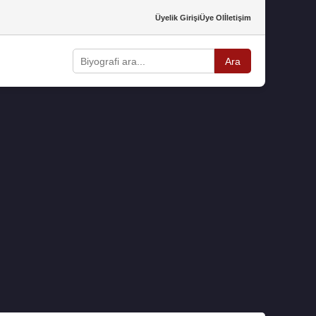
Üyelik Girişi
Üye Ol
İletişim
Ara