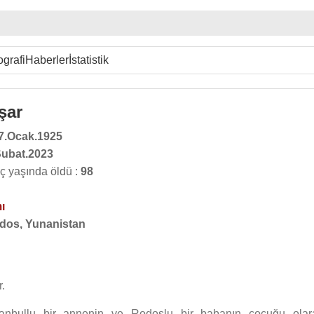
ografi
Haberler
İstatistik
şar
7.Ocak.1925
Şubat.2023
ç yaşında öldü :
98
ı
dos, Yunanistan
.
tanbullu bir annenin ve Rodoslu bir babanın çocuğu olar