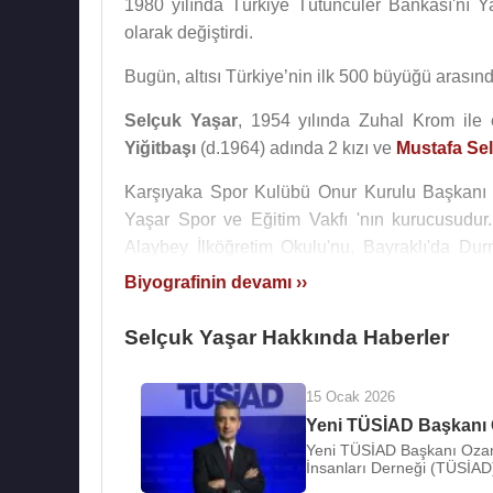
1980 yılında Türkiye Tütüncüler Bankası'nı Y
olarak değiştirdi.
Bugün, altısı Türkiye’nin ilk 500 büyüğü arasında
Selçuk Yaşar
, 1954 yılında Zuhal Krom ile 
Yiğitbaşı
(d.1964) adında 2 kızı ve
Mustafa Se
Karşıyaka Spor Kulübü Onur Kurulu Başkanı
Yaşar Spor ve Eğitim Vakfı 'nın kurucusudur.
Alaybey İlköğretim Okulu'nu, Bayraklı'da Du
Endüstri Meslek Lisesi 'ni ve Alaçatı'da Yaşar E
Biyografinin devamı ››
Türkiye’nin ilk özel köy tiyatro binasını, Badem
Selçuk Yaşar Hakkında Haberler
Selçuk Yaşar bir dönem Ege Ekspres Gazetesi’n
de kurucularındandır.
15 Ocak 2026
Uzun yıllar
Danimarka
'nın İzmir Fahri Baş K
Yeni TÜSİAD Başkanı 
Selçuk Yaşar Spor ve Eğitim Vakfı tarafında
Yeni TÜSİAD Başkanı Ozan D
İnsanları Derneği (TÜSİAD
kurulmasına öncülük etmiştir.