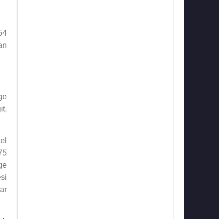
54
an
ge
t,
el
75
ge
si
nar