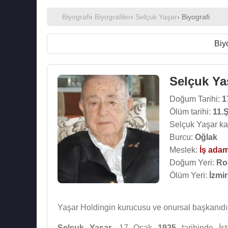
Biyografi
›
Biyografiler
›
Selçuk Yaşar
› Biyografi
Biy
Selçuk Ya
Doğum Tarihi:
1
Ölüm tarihi:
11.
Selçuk Yaşar ka
Burcu:
Oğlak
Meslek:
İş adam
Doğum Yeri:
Ro
Ölüm Yeri:
İzmir
Yaşar Holdingin kurucusu ve onursal başkanıdır
Selçuk Yaşar
, 17 Ocak
1925
tarihinde İs