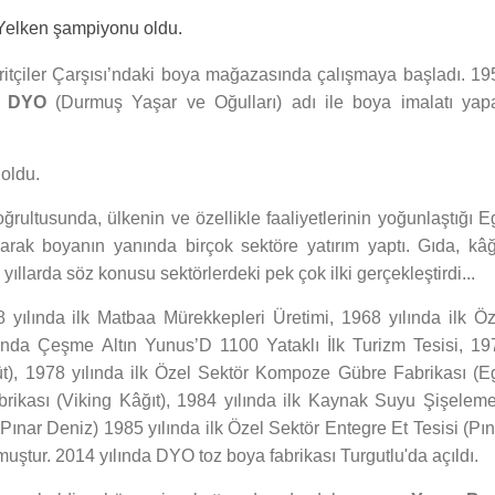
e Yelken şampiyonu oldu.
itçiler Çarşısı’ndaki boya mağazasında çalışmaya başladı. 19
e
DYO
(Durmuş Yaşar ve Oğulları) adı ile boya imalatı yap
oldu.
ultusunda, ülkenin ve özellikle faaliyetlerinin yoğunlaştığı E
arak boyanın yanında birçok sektöre yatırım yaptı. Gıda, kâğı
u yıllarda söz konusu sektörlerdeki pek çok ilki gerçekleştirdi...
 yılında ilk Matbaa Mürekkepleri Üretimi, 1968 yılında ilk Öz
lında Çeşme Altın Yunus’D 1100 Yataklı İlk Turizm Tesisi, 19
Süt), 1978 yılında ilk Özel Sektör Kompoze Gübre Fabrikası (E
brikası (Viking Kâğıt), 1984 yılında ilk Kaynak Suyu Şişeleme
 (Pınar Deniz) 1985 yılında ilk Özel Sektör Entegre Et Tesisi (Pı
urmuştur. 2014 yılında DYO toz boya fabrikası Turgutlu'da açıldı.