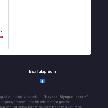
an
kir
ar
da
,
şar
ğü
Bizi Takip Edin
ografi ve makaleyi, sitenizde,
"Kaynak: Biyografiler.com"
yı düşünüyorsanız lütfen bizimle temasa geçiniz.
 yanıtlar bulabilirsiniz. Biyografiler ile ilgili yorum ve