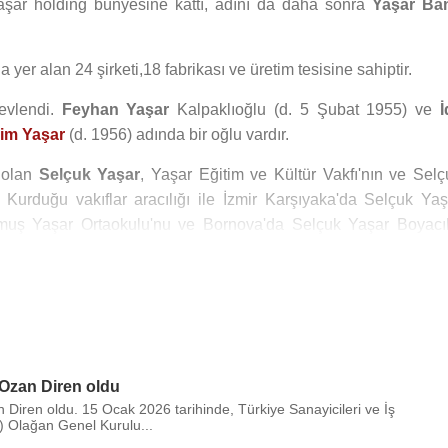
aşar holding bünyesine kattı, adını da daha sonra
Yaşar Ba
 yer alan 24 şirketi,18 fabrikası ve üretim tesisine sahiptir.
evlendi.
Feyhan Yaşar
Kalpaklıoğlu (d. 5 Şubat 1955) ve
İ
lim Yaşar
(d. 1956) adında bir oğlu vardır.
 olan
Selçuk Yaşar
, Yaşar Eğitim ve Kültür Vakfı'nın ve Selç
 Kurduğu vakıflar aracılığı ile İzmir Karşıyaka'da Selçuk Yaş
rmuş Yaşar Ortaokulu'nu ve Bornova'da Selçuk Yaşar Boyacıl
ğitim ve Kültür Vakfı Alaçatı Çok Programlı Lisesi'ni yaptırmışt
ler’de 1969 yılında kurmuştur.
i ve Devir Dergisi’ni ve Gazete Ege’yi çıkarmış olup, Ege TV’n
onsolosluğu görevini yürüten Selçuk Yaşar, 2001 yılında
İzmir
'
Ozan Diren oldu
n kurulan bir vakıf üniversitesi olan Yaşar Üniversitesi'n
iren oldu. 15 Ocak 2026 tarihinde, Türkiye Sanayicileri ve İş
) Olağan Genel Kurulu...