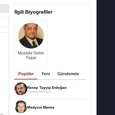
İlgili Biyografiler
Mustafa Selim
Yaşar
Popüler
Yeni
Gündemde
Recep Tayyip Erdoğan
Cumhurbaşkanı
Medyum Memiş
ak