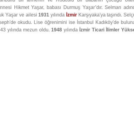
nnesi Hikmet Yaşar, babası Durmuş Yaşar’dır. Selman adın
çuk Yaşar ve ailesi
1931
yılında
İzmir
Karşıyaka'ya taşındı. Selç
Joseph'de okudu. Lise öğrenimini ise İstanbul Kadıköy'de bulun
43 yılında mezun oldu.
1948
yılında
İzmir Ticari İlimler Yüks