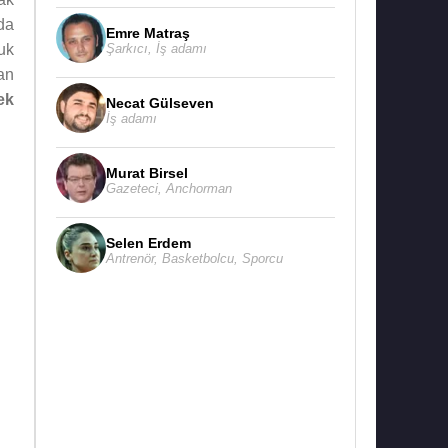
da
Emre Matraş
Şarkıcı
,
İş adamı
uk
an
ek
Necat Gülseven
İş adamı
Murat Birsel
Gazeteci
,
Anchorman
Selen Erdem
Antrenör
,
Basketbolcu
,
Sporcu