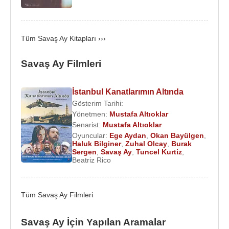
vardır.
Filmleri :
Tüm Savaş Ay Kitapları ›››
1988 - Üçüncü Göz
1996 - İstanbul Kanatlarımın Altında, ( Oyuncu)
Savaş Ay Filmleri
1998 - Eyvah Babam (dizi)
2000 - Dansöz, (Yönetmen, Senarist, Oyuncu)
İstanbul Kanatlarımın Altında
2000 - Eyvah Kızım Büyüdü (dizi)
Gösterim Tarihi:
2003 - Mühürlü Güller (dizi)
Yönetmen:
Mustafa Altıoklar
2007 - Maskeli Beşler: Irak
Senarist:
Mustafa Altıoklar
2008 - Bayrampaşa Ben Fazla Kalmayacağım
Oyuncular:
Ege Aydan
,
Okan Bayülgen
,
Haluk Bilginer
,
Zuhal Olcay
,
Burak
Sergen
,
Savaş Ay
,
Tuncel Kurtiz
,
Kaynak:Biyografiler.com
Beatriz Rico
Tüm Savaş Ay Filmleri
Savaş Ay İçin Yapılan Aramalar