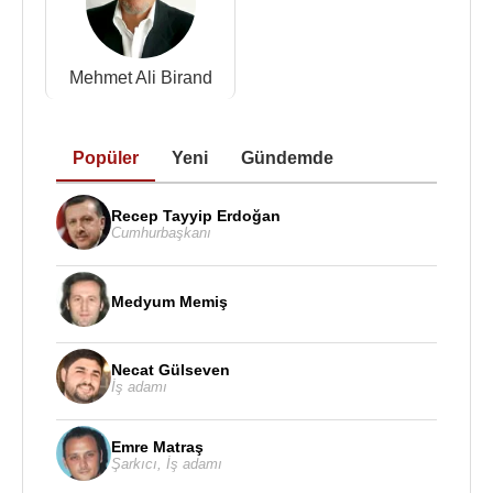
Mehmet Ali Birand
Popüler
Yeni
Gündemde
Recep Tayyip Erdoğan
Cumhurbaşkanı
Medyum Memiş
Necat Gülseven
İş adamı
Emre Matraş
Şarkıcı
,
İş adamı