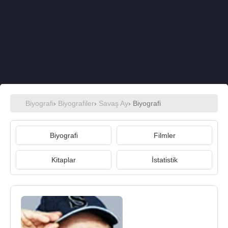
Biyografi
›
Biyografiler
›
Savaş Ay
› Biyografi
Biyografi
Filmler
Kitaplar
İstatistik