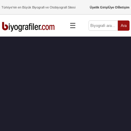
Türkiye’nin en Büyük Biyografi ve Otobiyografi Sitesi
Üyelik Girişi
Üye Ol
İletişim
☰
Ara