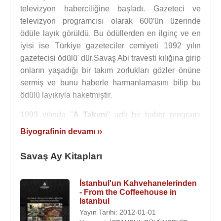
televizyon haberciliğine başladı. Gazeteci ve
televizyon programcısı olarak 600′ün üzerinde
ödüle layık görüldü. Bu ödüllerden en ilginç ve en
iyisi ise Türkiye gazeteciler cemiyeti 1992 yılın
gazetecisi ödülü' dür.Savaş Abi travesti kılığına girip
onların yaşadığı bir takım zorlukları gözler önüne
sermiş ve bunu haberle harmanlamasını bilip bu
ödülü layıkıyla haketmiştir.
1993 yılında "
A Takımı
" adlı bir haber programı
yapmaya başladı. ATV, Kanal 6, star tv, TGRT,
Biyografinin devamı ››
kanal 1 gibi tv kanallarında A takımının yanısıra ;
Savaş Ay'la show biz", "Savaş Ay'la tozlu yollar",
Savaş Ay Kitapları
"Savaş Ay'la sokak arası", "studyo 4", "Savaş Ay'la
Muhabir" gibi programlar yaptı fakat A takımından
İstanbul'un Kahvehanelerinden
tam 15 sene vazgeçemedi. Bu programla bir çok
- From the Coffeehouse in
ilke imza atan Savaş Ay, Ağrı DoğuBeyazıt'a okul
Istanbul
Yayın Tarihi: 2012-01-01
kampanyası sebebiyle bir gecede tam 1 trilyon (eski