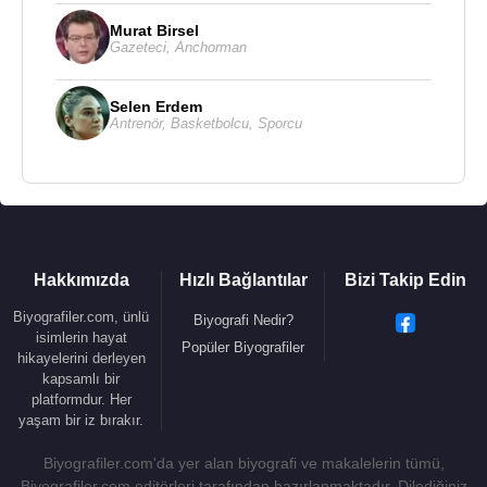
Murat Birsel
Gazeteci
,
Anchorman
Selen Erdem
Antrenör
,
Basketbolcu
,
Sporcu
Hakkımızda
Hızlı Bağlantılar
Bizi Takip Edin
Biyografiler.com, ünlü
Biyografi Nedir?
isimlerin hayat
Popüler Biyografiler
hikayelerini derleyen
kapsamlı bir
platformdur. Her
yaşam bir iz bırakır.
Biyografiler.com'da yer alan biyografi ve makalelerin tümü,
Biyografiler.com editörleri tarafından hazırlanmaktadır. Dilediğiniz