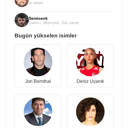
İş adamı
Semicenk
Şarkıcı
,
Müzisyen
,
Söz yazarı
Bugün yükselen isimler
Jon Bernthal
Deniz Uyanık