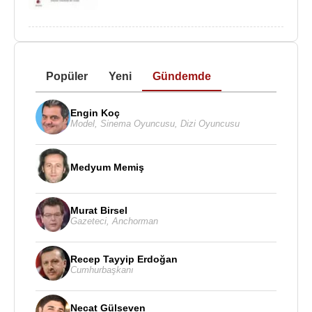
Popüler
Yeni
Gündemde
Engin Koç
Model
,
Sinema Oyuncusu
,
Dizi Oyuncusu
Medyum Memiş
Murat Birsel
Gazeteci
,
Anchorman
Recep Tayyip Erdoğan
Cumhurbaşkanı
Necat Gülseven