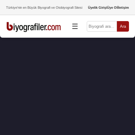
Türkiye’nin en Büyük Biyografi ve Otobiyografi Sitesi
Üyelik Girişi
Üye Ol
İletişim
☰
Ara