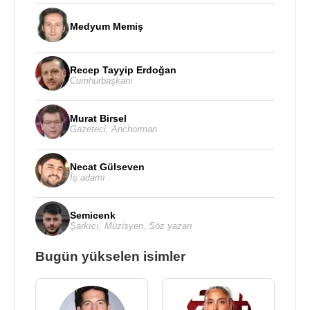
Medyum Memiş
Recep Tayyip Erdoğan
Cumhurbaşkanı
Murat Birsel
Gazeteci
,
Anchorman
Necat Gülseven
İş adamı
Semicenk
Şarkıcı
,
Müzisyen
,
Söz yazarı
Bugün yükselen isimler