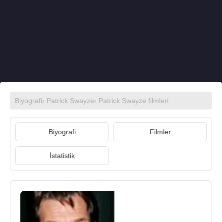
Biyografi
›
Patrick Swayze
›
Patrick Swayze filmleri
Biyografi
Filmler
İstatistik