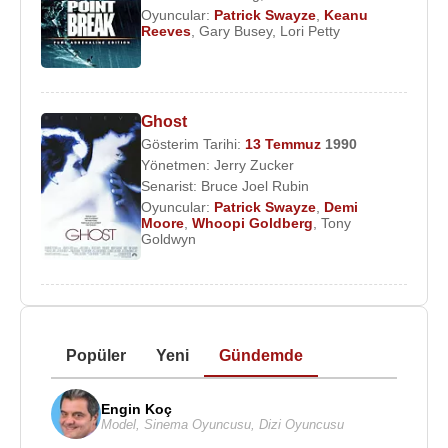
Oyuncular:
Patrick Swayze
,
Keanu
Reeves
,
Gary Busey
,
Lori Petty
Ghost
Gösterim Tarihi:
13 Temmuz
1990
Yönetmen:
Jerry Zucker
Senarist:
Bruce Joel Rubin
Oyuncular:
Patrick Swayze
,
Demi
Moore
,
Whoopi Goldberg
,
Tony
Goldwyn
Popüler
Yeni
Gündemde
Engin Koç
Model
,
Sinema Oyuncusu
,
Dizi Oyuncusu