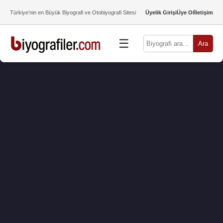
Türkiye’nin en Büyük Biyografi ve Otobiyografi Sitesi
Üyelik Girişi
Üye Ol
İletişim
☰
Ara