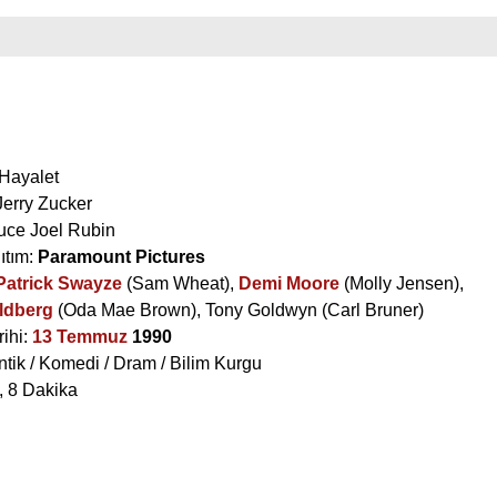
 Hayalet
Jerry Zucker
uce Joel Rubin
ıtım:
Paramount Pictures
Patrick Swayze
(Sam Wheat),
Demi Moore
(Molly Jensen),
ldberg
(Oda Mae Brown),
Tony Goldwyn
(Carl Bruner)
rihi:
13 Temmuz
1990
tik / Komedi / Dram / Bilim Kurgu
, 8 Dakika