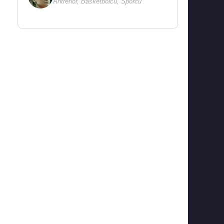
Antrenör
,
Basketbolcu
,
Sporcu