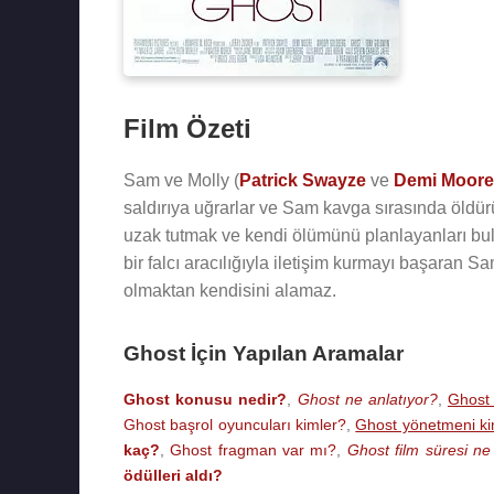
Film Özeti
Sam ve Molly (
Patrick Swayze
ve
Demi Moore
saldırıya uğrarlar ve Sam kavga sırasında öldürü
uzak tutmak ve kendi ölümünü planlayanları bulm
bir falcı aracılığıyla iletişim kurmayı başaran 
olmaktan kendisini alamaz.
Ghost İçin Yapılan Aramalar
Ghost konusu nedir?
,
Ghost ne anlatıyor?
,
Ghost 
Ghost başrol oyuncuları kimler?
,
Ghost yönetmeni k
kaç?
,
Ghost fragman var mı?
,
Ghost film süresi ne
ödülleri aldı?