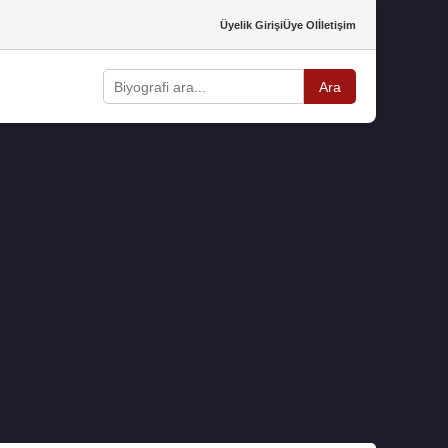
Üyelik Girişi
Üye Ol
İletişim
Ara