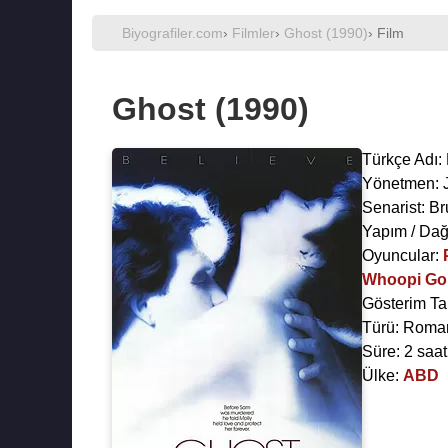
Biyografiler.com
›
Filmler
›
Ghost (1990)
› Film
Ghost (1990)
Türkçe Adı:
Yönetmen:
Senarist:
Br
Yapım / Dağ
Oyuncular:
Whoopi Go
Gösterim Ta
Türü: Roman
Süre: 2 saat
Ülke:
ABD