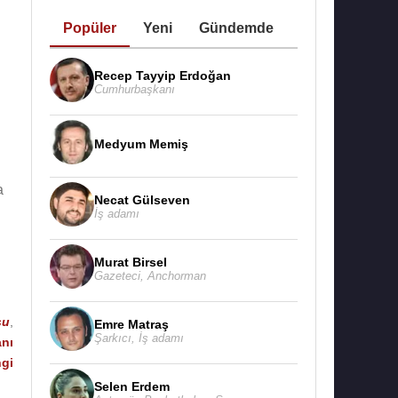
Popüler
Yeni
Gündemde
Recep Tayyip Erdoğan
Cumhurbaşkanı
Medyum Memiş
a
Necat Gülseven
İş adamı
Murat Birsel
Gazeteci
,
Anchorman
su
,
Emre Matraş
Şarkıcı
,
İş adamı
nı
gi
Selen Erdem