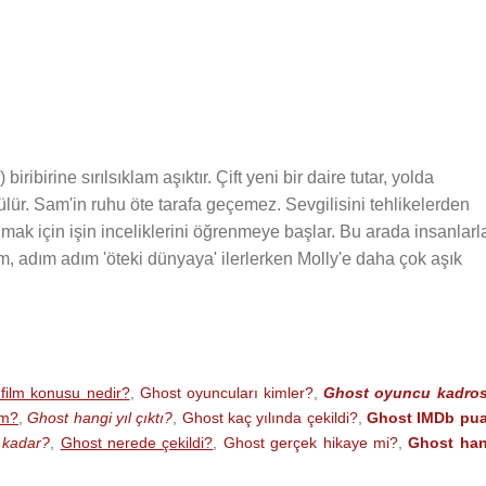
) biribirine sırılsıklam aşıktır. Çift yeni bir daire tutar, yolda
lür. Sam'in ruhu öte tarafa geçemez. Sevgilisini tehlikelerden
ak için işin inceliklerini öğrenmeye başlar. Bu arada insanlarl
Sam, adım adım 'öteki dünyaya' ilerlerken Molly'e daha çok aşık
film konusu nedir?
,
Ghost oyuncuları kimler?
,
Ghost oyuncu kadro
im?
,
Ghost hangi yıl çıktı?
,
Ghost kaç yılında çekildi?
,
Ghost IMDb pua
 kadar?
,
Ghost nerede çekildi?
,
Ghost gerçek hikaye mi?
,
Ghost han