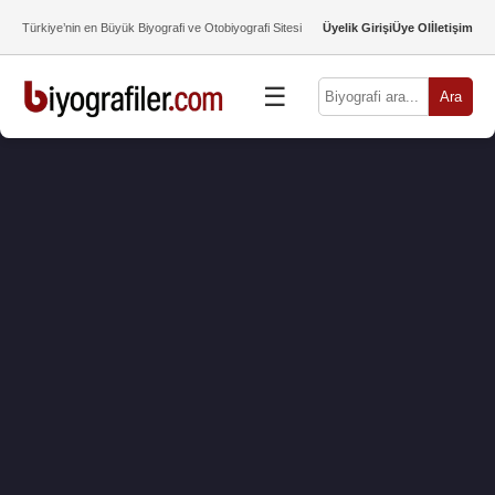
Türkiye’nin en Büyük Biyografi ve Otobiyografi Sitesi
Üyelik Girişi
Üye Ol
İletişim
☰
Ara