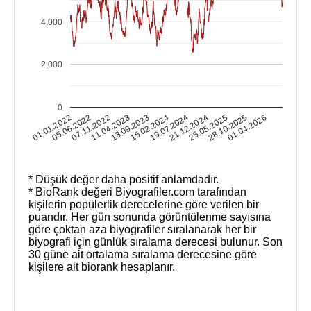
4,000
2,000
0
13.09.2023
11.04.2023
07.11.2022
05.06.2022
01.01.2022
01.04.2026
28.10.2025
25.05.2025
21.12.2024
19.07.2024
15.02.2024
* Düşük değer daha positif anlamdadır.
* BioRank değeri Biyografiler.com tarafından
kişilerin popülerlik derecelerine göre verilen bir
puandır. Her gün sonunda görüntülenme sayısına
göre çoktan aza biyografiler sıralanarak her bir
biyografi için günlük sıralama derecesi bulunur. Son
30 güne ait ortalama sıralama derecesine göre
kişilere ait biorank hesaplanır.