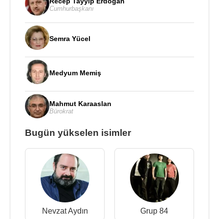
Recep Tayyip Erdoğan
Cumhurbaşkanı
Semra Yücel
Medyum Memiş
Mahmut Karaaslan
Bürokrat
Bugün yükselen isimler
Nevzat Aydın
Grup 84