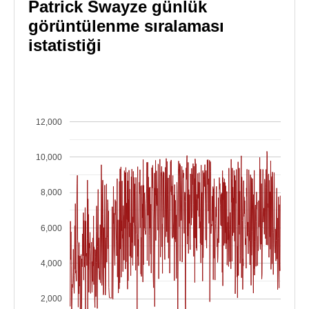
Patrick Swayze günlük
görüntülenme sıralaması
istatistiği
12,000
10,000
8,000
6,000
4,000
2,000