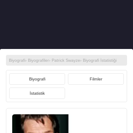
Biyografi
›
Biyografiler
›
Patrick Swayze
› Biyografi İstatistiği
Biyografi
Filmler
İstatistik