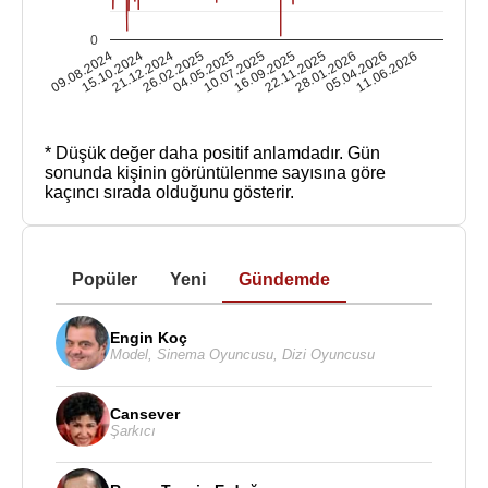
0
09.08.2024
15.10.2024
21.12.2024
26.02.2025
04.05.2025
10.07.2025
16.09.2025
22.11.2025
28.01.2026
05.04.2026
11.06.2026
* Düşük değer daha positif anlamdadır.
Gün
sonunda kişinin görüntülenme sayısına göre
kaçıncı sırada olduğunu gösterir.
Popüler
Yeni
Gündemde
Engin Koç
Model
,
Sinema Oyuncusu
,
Dizi Oyuncusu
Cansever
Şarkıcı