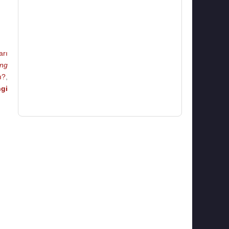
rı
ng
ı?
,
gi