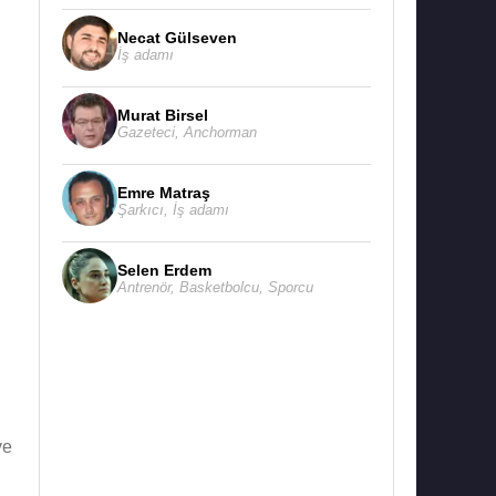
Necat Gülseven
İş adamı
Murat Birsel
Gazeteci
,
Anchorman
Emre Matraş
Şarkıcı
,
İş adamı
n
Selen Erdem
Antrenör
,
Basketbolcu
,
Sporcu
ve