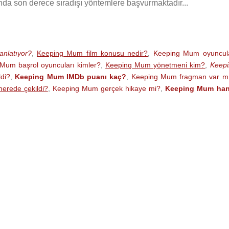
a son derece sıradışı yöntemlere başvurmaktadır...
nlatıyor?
,
Keeping Mum film konusu nedir?
,
Keeping Mum oyuncula
Mum başrol oyuncuları kimler?
,
Keeping Mum yönetmeni kim?
,
Keepi
di?
,
Keeping Mum IMDb puanı kaç?
,
Keeping Mum fragman var m
erede çekildi?
,
Keeping Mum gerçek hikaye mi?
,
Keeping Mum han