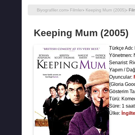
Biyografiler.com
›
Filmler
›
Keeping Mum (2005)
› Fil
Keeping Mum (2005)
Türkçe Adı: 
Yönetmen:
Senarist:
Ri
Yapım / Dağ
Oyuncular:
(Gloria Goo
Gösterim Ta
Türü: Kome
Süre: 1 saat
Ülke:
İngilt