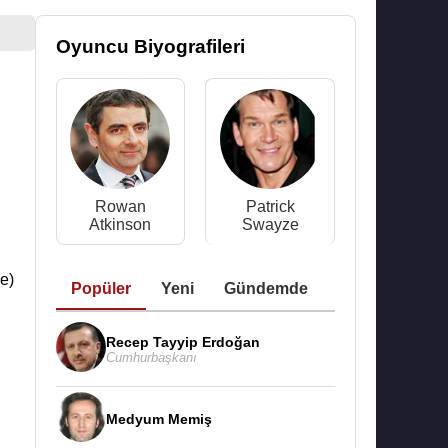
Oyuncu Biyografileri
Rowan
Patrick
Atkinson
Swayze
e)
Popüler
Yeni
Gündemde
Recep Tayyip Erdoğan
Cumhurbaşkanı
Medyum Memiş