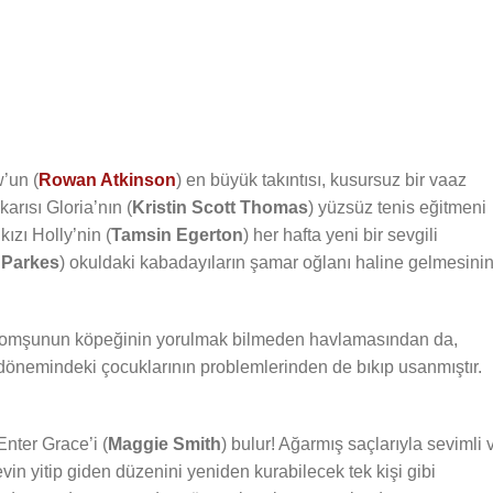
’un (
Rowan Atkinson
) en büyük takıntısı, kusursuz bir vaaz
arısı Gloria’nın (
Kristin Scott Thomas
) yüzsüz tenis eğitmeni
kızı Holly’nin (
Tamsin Egerton
) her hafta yeni bir sevgili
 Parkes
) okuldaki kabadayıların şamar oğlanı haline gelmesini
, komşunun köpeğinin yorulmak bilmeden havlamasından da,
 dönemindeki çocuklarının problemlerinden de bıkıp usanmıştır.
nter Grace’i (
Maggie Smith
) bulur! Ağarmış saçlarıyla sevimli 
vin yitip giden düzenini yeniden kurabilecek tek kişi gibi