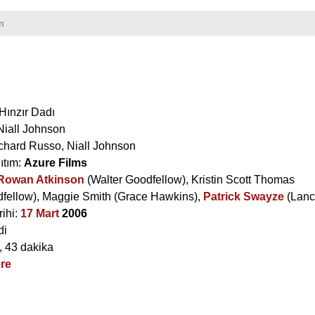
m
Hınzır Dadı
Niall Johnson
chard Russo
,
Niall Johnson
ıtım:
Azure Films
Rowan Atkinson
(Walter Goodfellow),
Kristin Scott Thomas
dfellow),
Maggie Smith
(Grace Hawkins),
Patrick Swayze
(Lanc
rihi:
17 Mart
2006
di
, 43 dakika
ere