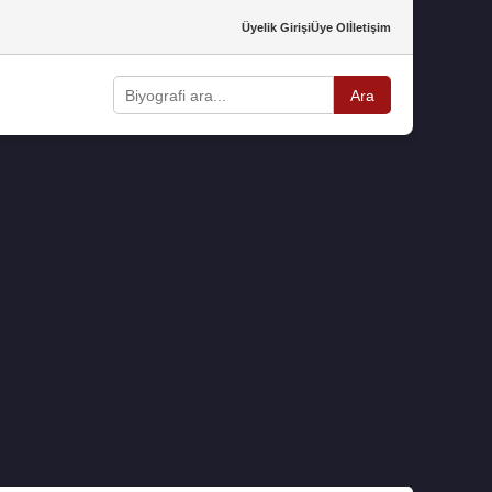
Üyelik Girişi
Üye Ol
İletişim
Ara