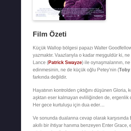
Film Özeti
Küçük Wallop bölgesi papazı Walter Goodfellow
yazmaktır. Vaazlarıyla o kadar meşguldür ki, ne k
Lance (
Patrick Swayze
) ile oynaşmalarının, ne 
edinmesinin, ne de küçük oğlu Petey'nin (
Toby
farkında değildir.
Hayatının kontrolden çıktığını düşünen Gloria
aşktan eser kalmayan evliliğinden de, ergenlik
Her gece kurtuluşu için dua eder…
Ve sonunda dualarına cevap olarak karşısında E
akıllı bir ihtiyar hanıma benzeyen Enter Grace, e