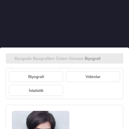
Biyografi
›
Biyografiler
›
Özlem Gürses
› Biyografi
Biyografi
Videolar
İstatistik