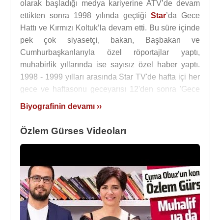
olarak başladığı medya kariyerine ATV’de devam
ettikten sonra 1998 yılında geçtiği
Star
’da Gece
Hattı ve Kırmızı Koltuk’la devam etti. Bu süre içinde
pek çok siyasetçi, bakan, Başbakan ve
Cumhurbaşkanlarıyla özel röportajlar yaptı,
muhabirlik yıllarında ise sayısız özel haber yaptı.
1998 - 1999 yılları arasında Star TV'de hafta içi her
gece ve haftasonu geceyarısı 12'den sonra 'Gece
Hattı' adlı programını sundu.
Biyografinin devamı ››
Bu arada 2002 yılında evlenip çocuk sahibi olunca
Özlem Gürses Videoları
kariyerine ara verdi. Geri döndüğünde
Ufuk
Güldemir
’in kurduğu
Habertürk TV
’de 20. Saat, 13
Ajansı, Bildiğin Gibi Değil, Burası Haftasonu,
Habertürk Gündem programlarını hazırladı ve
sundu.
Kanal 1
Ana Haber’in hem haber müdür yardımcısı
hem de ekran yüzüydü. Ratinglerde 90-100