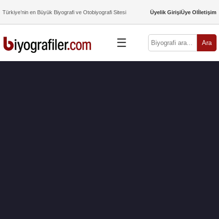
Türkiye’nin en Büyük Biyografi ve Otobiyografi Sitesi
Üyelik Girişi
Üye Ol
İletişim
☰
Ara