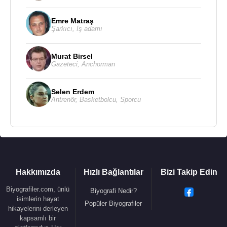
Emre Matraş
Şarkıcı
,
İş adamı
Kaynak:Biyografiler.com
Murat Birsel
Gazeteci
,
Anchorman
Selen Erdem
Antrenör
,
Basketbolcu
,
Sporcu
Hakkımızda
Hızlı Bağlantılar
Bizi Takip Edin
Biyografiler.com, ünlü
Biyografi Nedir?
isimlerin hayat
Popüler Biyografiler
hikayelerini derleyen
kapsamlı bir