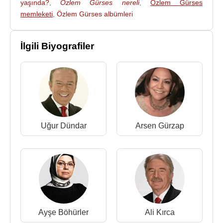
yaşında?
,
Özlem Gürses nereli
,
Özlem Gürses
memleketi
,
Özlem Gürses albümleri
Arsen Gürzap
’ın DİALOG Anlatım ve İletişim
Okulu’nda “Haber Yazımı ve Spikerlik” ile “TV
Program Yapımcılığı” derslerini, İstanbul Ticaret
İlgili Biyografiler
Üniversitesi İletişim Fakültesi’nde “Röportaj
Teknikleri” derslerini verdi. Özlem Gürses, son
dönemde kurum ve profesyonel yöneticilere medya
ilişkileri konusunda koçluk yapmaktadır. Ayrıca
Medya İlişkileri Eğitimi ve Etkili İletişim Teknikleri
konularında ders vermeye devam etmektedir.
Uğur Dündar
Arsen Gürzap
2011
yılında
İstanbul Bilgi Üniversitesi
ve
Santralistanbul’un Basın ve Halkla İlişkiler Ofisi'ni
de yönetti.
2013 yılından 2020 yılına kadar Artı Bir TV'de ana
haber sunuculuğu ve haber müdürlüğünü yaptı.
Burada
Uğur Dündar
ile birlikle Ana Haber’i
Ayşe Böhürler
Ali Kırca
hazırladı ve sundu.