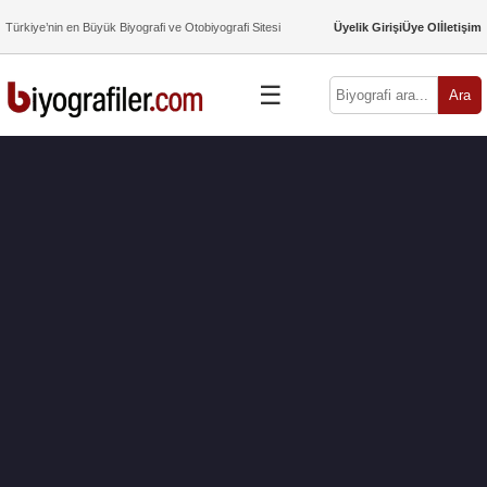
Türkiye’nin en Büyük Biyografi ve Otobiyografi Sitesi
Üyelik Girişi
Üye Ol
İletişim
☰
Ara