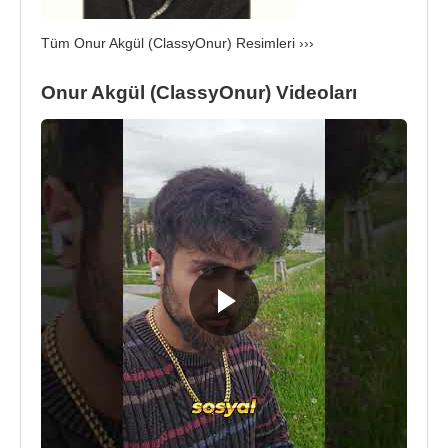
Tüm Onur Akgül (ClassyOnur) Resimleri ›››
Onur Akgül (ClassyOnur) Videoları