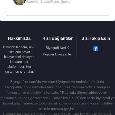
Antrenör
,
Basketbolcu
,
Sporcu
Hakkımızda
Hızlı Bağlantılar
Bizi Takip Edin
Biyografiler.com, ünlü
Biyografi Nedir?
isimlerin hayat
Popüler Biyografiler
hikayelerini derleyen
kapsamlı bir
platformdur. Her
yaşam bir iz bırakır.
Biyografiler.com'da yer alan biyografi ve makalelerin tümü,
Biyografiler.com editörleri tarafından hazırlanmaktadır. Dilediğiniz
biyografi ve makaleyi, sitenizde,
"Kaynak: Biyografiler.com"
formatıyla kaynak göstererek kullanabilirsiniz. 20'den fazla biyografi ya
da makaleyi, sitenizde toplu olarak kullanmayı düşünüyorsanız lütfen
bizimle temasa geçiniz.
Biyografiler.com sitemizde ünlülerin hayatı, kim kimdir, kim nerelidir,