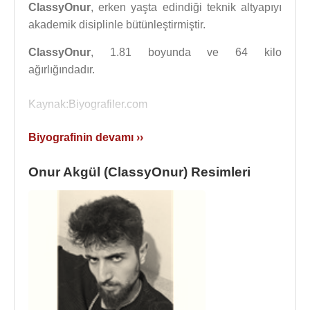
ClassyOnur
, erken yaşta edindiği teknik altyapıyı
akademik disiplinle bütünleştirmiştir.
ClassyOnur
, 1.81 boyunda ve 64 kilo
ağırlığındadır.
Kaynak:Biyografiler.com
Biyografinin devamı ››
Onur Akgül (ClassyOnur) Resimleri