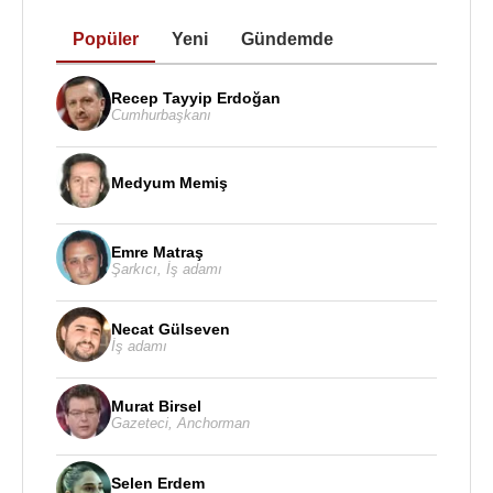
Popüler
Yeni
Gündemde
Recep Tayyip Erdoğan
Cumhurbaşkanı
Medyum Memiş
Emre Matraş
Şarkıcı
,
İş adamı
Necat Gülseven
İş adamı
Murat Birsel
Gazeteci
,
Anchorman
Selen Erdem