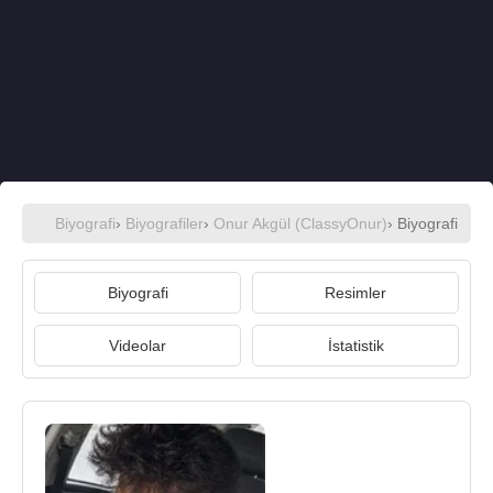
Biyografi
›
Biyografiler
›
Onur Akgül (ClassyOnur)
› Biyografi
Biyografi
Resimler
Videolar
İstatistik