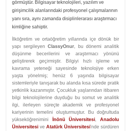
görmüştür. Bilgisayar teknolojileri, yazılım ve
girişimcilik alanlarındaki profesyonel çalışmalarının
yanı sıra, aynı zamanda disiplinlerarası araştırmacı
kimliğine sahiptir.
İlköğretim ve ortaöğretim yıllarında içe dönük bir
yapı sergileyen
ClassyOnur
, bu dönemi analitik
düşünme becerilerini ve araştırmacı yönünü
geliştirerek geçirmiştir. Bilgiyi hızlı işleme ve
kavrama yeteneği sayesinde teknolojiye erken
yaşta yönelmiş; henüz 6 yaşında bilgisayar
sistemleriyle tanışarak bu alanda kısa sürede pratik
yetkinlik kazanmıştır. Çocukluk yaşlarından itibaren
bilgi teknolojilerine duyduğu bu somut ve analitik
ilgi, ilerleyen süreçte akademik ve profesyonel
kariyerinin temelini oluşturmuştur. Bu doğrultuda
yükseköğrenimini
İnönü Üniversitesi
,
Anadolu
Üniversitesi
ve
Atatürk Üniversitesi
'nde sürdüren