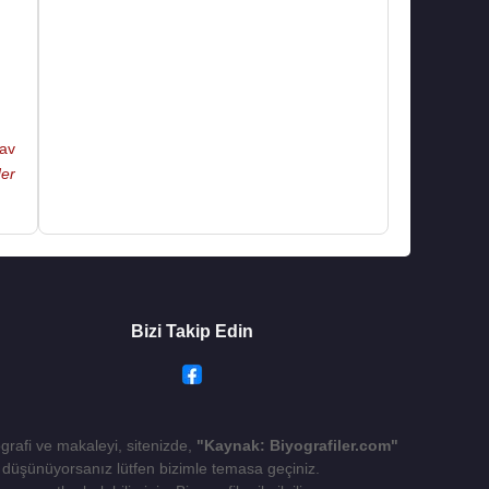
av
er
Bizi Takip Edin
ografi ve makaleyi, sitenizde,
"Kaynak: Biyografiler.com"
yı düşünüyorsanız lütfen bizimle temasa geçiniz.