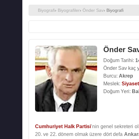
Biyografi
›
Biyografiler
›
Önder Sav
› Biyografi
Önder Sa
Doğum Tarihi:
1
Önder Sav kaç 
Burcu:
Akrep
Meslek:
Siyaset
Doğum Yeri:
Bal
Cumhuriyet Halk Partisi
’nin genel sekreteri 
20. ve 22. dönem olmak üzere dört defa
Ankara