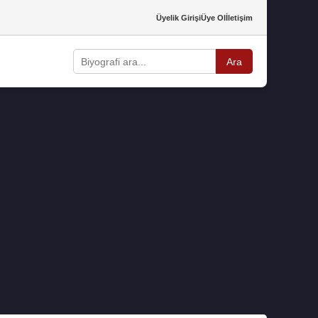
Üyelik Girişi
Üye Ol
İletişim
Ara