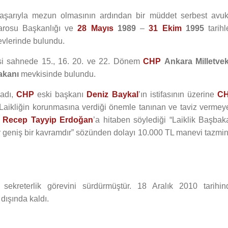
şarıyla mezun olmasının ardından bir müddet serbest avuk
rosu Başkanlığı ve
28 Mayıs
1989
–
31 Ekim
1995
tarihl
revlerinde bulundu.
asi sahnede 15., 16. 20. ve 22. Dönem
CHP
Ankara Milletveki
akanı
mevkisinde bulundu.
 adı,
CHP
eski başkanı
Deniz Baykal
’ın istifasının üzerine
C
. Laikliğin korunmasına verdiği önemle tanınan ve taviz vermey
e
Recep Tayyip Erdoğan
’a hitaben söylediği “Laiklik Başbak
geniş bir kavramdır” sözünden dolayı 10.000 TL manevi tazmin
ekreterlik görevini sürdürmüştür. 18 Aralık 2010 tarihin
 dışında kaldı.