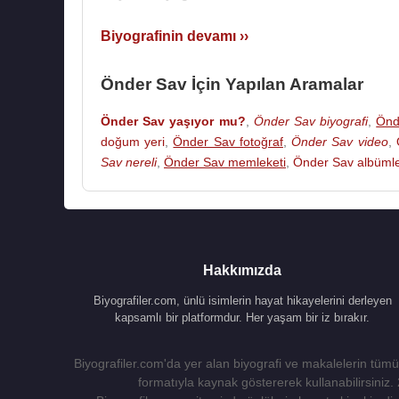
Biyografinin devamı ››
Önder Sav İçin Yapılan Aramalar
Önder Sav yaşıyor mu?
,
Önder Sav biyografi
,
Önd
doğum yeri
,
Önder Sav fotoğraf
,
Önder Sav video
,
Sav nereli
,
Önder Sav memleketi
,
Önder Sav albümle
Hakkımızda
Biyografiler.com, ünlü isimlerin hayat hikayelerini derleyen
kapsamlı bir platformdur. Her yaşam bir iz bırakır.
Biyografiler.com'da yer alan biyografi ve makalelerin tümü,
formatıyla kaynak göstererek kullanabilirsiniz.