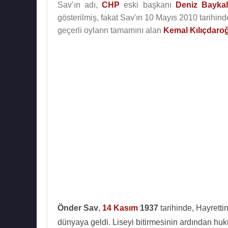
Sav’ın adı,
CHP
eski başkanı
Deniz Baykal
gösterilmiş, fakat Sav'ın 10 Mayıs 2010 tarihi
geçerli oyların tamamını alan
Kemal Kılıçdaro
Önder Sav
,
14 Kasım
1937
tarihinde, Hayrettin
dünyaya geldi. Liseyi bitirmesinin ardından huk