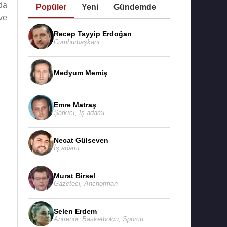
da
Popüler
Yeni
Gündemde
ve
Recep Tayyip Erdoğan
Cumhurbaşkanı
Medyum Memiş
Emre Matraş
Şarkıcı
,
İş adamı
Necat Gülseven
İş adamı
Murat Birsel
Gazeteci
,
Anchorman
Selen Erdem
Antrenör
,
Basketbolcu
,
Sporcu