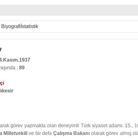
Biyografi
İstatistik
v
4.Kasım.1937
yaşında :
89
çi
ıkesir
olarak görev yapmakta olan deneyimli Türk siyaset adamı. 15., 16
 Milletvekili
ve bir defa
Çalışma Bakanı
olarak görev almış ol