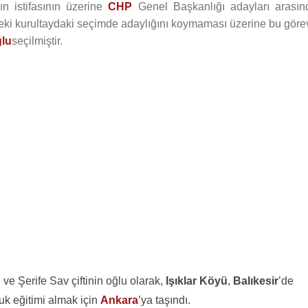
ın istifasının üzerine
CHP
Genel Başkanlığı adayları arasın
ndeki kurultaydaki seçimde adaylığını koymaması üzerine bu göre
ğlu
seçilmiştir.
 ve Şerife Sav çiftinin oğlu olarak,
Işıklar Köyü
,
Balıkesir
’de
uk eğitimi almak için
Ankara
’ya taşındı.