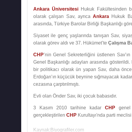
Ankara Üniversitesi
Hukuk Fakültesinden ba
olarak çalışan Sav, ayrıca
Ankara
Hukuk Ba
arasında, Türkiye Barolar Birliği Başkanlığı gö
Siyaset ile genç yaşlarında tanışan Sav, siy
olarak görev aldı ve 37. Hükümet’te
Çalışma B
CHP
’nin Genel Sekreterliğini üstlenen Sav’ın
Genel Başkanlığı adayları arasında gösterildi
bir politikacı olarak ün yapan Sav, daha önc
Erdoğan’ın küçücük beynine sığmayacak kadar 
cezasına çarptırılmıştı.
Evli olan Önder Sav, iki çocuk babasıdır.
3 Kasım 2010 tarihine kadar
CHP
genel s
gerçekleştirilen
CHP
Kurultayı'nda parti meclisi
Kaynak:Biyografiler.com