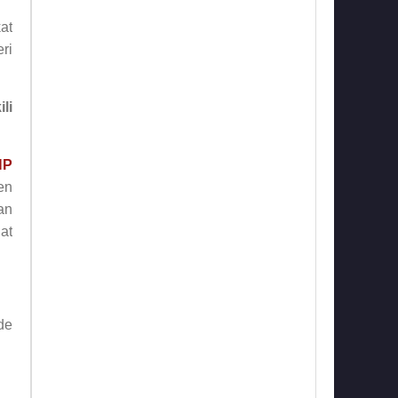
at
eri
li
HP
en
an
at
de