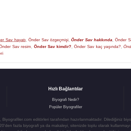
er Sav hayatı
,
Önder Sav özgeçmişi
,
Önder Sav hakkında
,
Önder S
Önder Sav resim
,
Önder Sav kimdir?
,
Önder Sav kaç yaşında?
,
Önd
ri
Hızlı Bağlantılar
Biyografi Nedir?
Popüler Biyografiler
 Biyografiler.com editörleri tarafından hazırlanmaktadır. Dilediğiniz biy
 20'den fazla biyografi ya da makaleyi, sitenizde toplu olarak kullanma