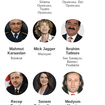
Sinema
Oyuncusu
,
Dizi
Oyuncusu
,
Oyuncusu
Tiyatro
Oyuncusu
Mahmut
Mick Jagger
İbrahim
Karaaslan
Tatlıses
Müzisyen
Bürokrat
Ses Sanatçısı
,
Besteci
,
Prodüktör
Recep
Senem
Medyum