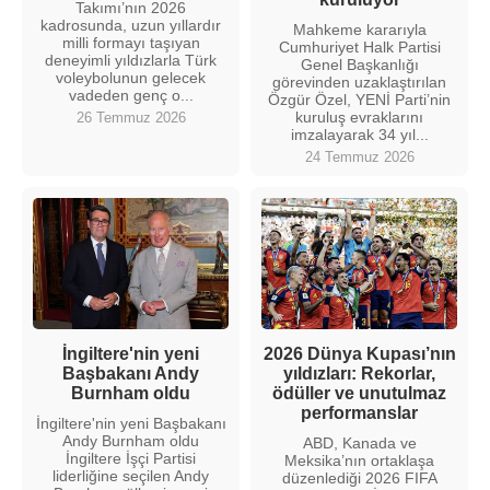
Takımı’nın 2026
kadrosunda, uzun yıllardır
Mahkeme kararıyla
milli formayı taşıyan
Cumhuriyet Halk Partisi
deneyimli yıldızlarla Türk
Genel Başkanlığı
voleybolunun gelecek
görevinden uzaklaştırılan
vadeden genç o...
Özgür Özel, YENİ Parti’nin
kuruluş evraklarını
26 Temmuz 2026
imzalayarak 34 yıl...
24 Temmuz 2026
İngiltere'nin yeni
2026 Dünya Kupası’nın
Başbakanı Andy
yıldızları: Rekorlar,
Burnham oldu
ödüller ve unutulmaz
performanslar
İngiltere'nin yeni Başbakanı
Andy Burnham oldu
ABD, Kanada ve
İngiltere İşçi Partisi
Meksika’nın ortaklaşa
liderliğine seçilen Andy
düzenlediği 2026 FIFA