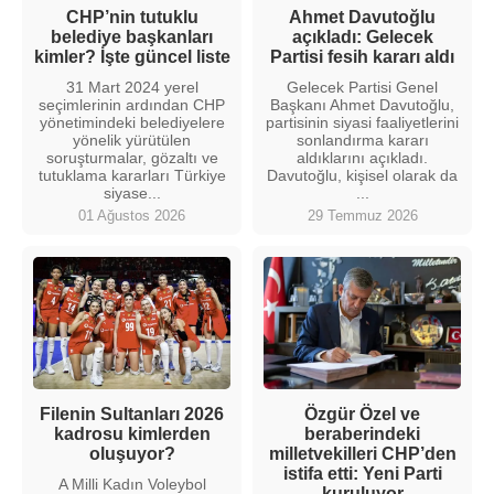
CHP’nin tutuklu
Ahmet Davutoğlu
belediye başkanları
açıkladı: Gelecek
kimler? İşte güncel liste
Partisi fesih kararı aldı
31 Mart 2024 yerel
Gelecek Partisi Genel
seçimlerinin ardından CHP
Başkanı Ahmet Davutoğlu,
yönetimindeki belediyelere
partisinin siyasi faaliyetlerini
yönelik yürütülen
sonlandırma kararı
soruşturmalar, gözaltı ve
aldıklarını açıkladı.
tutuklama kararları Türkiye
Davutoğlu, kişisel olarak da
siyase...
...
01 Ağustos 2026
29 Temmuz 2026
Filenin Sultanları 2026
Özgür Özel ve
kadrosu kimlerden
beraberindeki
oluşuyor?
milletvekilleri CHP’den
istifa etti: Yeni Parti
A Milli Kadın Voleybol
kuruluyor