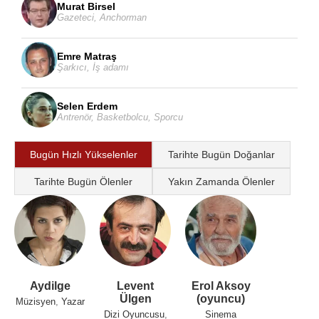
Murat Birsel
Gazeteci
,
Anchorman
Emre Matraş
Şarkıcı
,
İş adamı
Selen Erdem
Antrenör
,
Basketbolcu
,
Sporcu
Bugün Hızlı Yükselenler
Tarihte Bugün Doğanlar
Tarihte Bugün Ölenler
Yakın Zamanda Ölenler
Aydilge
Levent
Erol Aksoy
Ülgen
(oyuncu)
Müzisyen
,
Yazar
Dizi Oyuncusu
,
Sinema