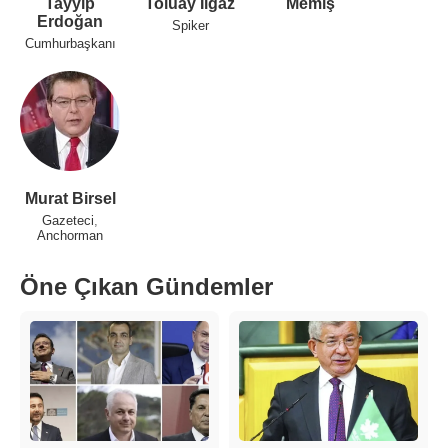
Tayyip
Toluay Ilgaz
Memiş
Erdoğan
Spiker
Cumhurbaşkanı
Murat Birsel
Gazeteci
,
Anchorman
Öne Çıkan Gündemler