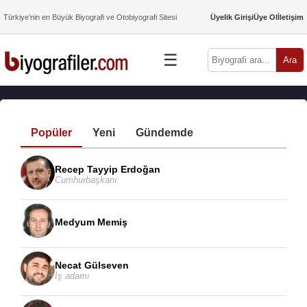
Türkiye’nin en Büyük Biyografi ve Otobiyografi Sitesi
Üyelik Girişi
Üye Ol
İletişim
☰
Ara
Popüler
Yeni
Gündemde
Recep Tayyip Erdoğan
Cumhurbaşkanı
Medyum Memiş
Necat Gülseven
İş adamı