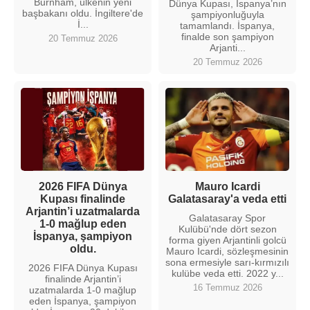
Burnham, ülkenin yeni
Dünya Kupası, İspanya’nın
başbakanı oldu. İngiltere'de
şampiyonluğuyla
İ...
tamamlandı. İspanya,
finalde son şampiyon
20 Temmuz 2026
Arjanti...
20 Temmuz 2026
2026 FIFA Dünya
Mauro Icardi
Kupası finalinde
Galatasaray'a veda etti
Arjantin’i uzatmalarda
Galatasaray Spor
1-0 mağlup eden
Kulübü'nde dört sezon
İspanya, şampiyon
forma giyen Arjantinli golcü
oldu.
Mauro Icardi, sözleşmesinin
sona ermesiyle sarı-kırmızılı
2026 FIFA Dünya Kupası
kulübe veda etti. 2022 y...
finalinde Arjantin’i
16 Temmuz 2026
uzatmalarda 1-0 mağlup
eden İspanya, şampiyon