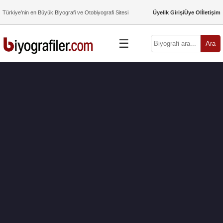
Türkiye’nin en Büyük Biyografi ve Otobiyografi Sitesi
Üyelik Girişi
Üye Ol
İletişim
☰
Ara