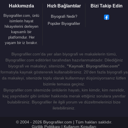
"Yahudi hamamı"nın bulunduğu
İstanbul
'un
Hakkımızda
Hızlı Bağlantılar
Bizi Takip Edin
Üsküdar ilçesinde Atik Valide Camii ve
Biyografiler.com, ünlü
Biyografi Nedir?
çevresindeki külliyeyi inşa ettirdi. Külliyenin inşaatı,
isimlerin hayat
Popüler Biyografiler
hikayelerini derleyen
Nurbanu'nun 7 Aralık 1583'teki vefatından hemen
kapsamlı bir
önce, 1583 yılı sonunda tamamlanarak hizmete
platformdur. Her
açılmıştır. Atik Valide Külliyesi, cami, medrese,
yaşam bir iz bırakır.
sıbyan mektebi, tekke, Kur'an-ı Kerim ve hadis
Biyografiler.com'da yer alan biyografi ve makalelerin tümü,
okulları, aşevi, hastane ve hamamdan oluşuyor.
Biyografiler.com editörleri tarafından hazırlanmaktadır. Dilediğiniz
biyografi ve makaleyi, sitenizde,
"Kaynak: Biyografiler.com"
Nurbanu Sultan
,
İstanbul
'da Mercan, Alemdağ ve
formatıyla kaynak göstererek kullanabilirsiniz. 20'den fazla biyografi ya
Langa'da yaptırdığı imaret ve hamam da yaptırmış,
da makaleyi, sitenizde toplu olarak kullanmayı düşünüyorsanız lütfen
bir külliyeye kütüphane yaptıran ilk Osmanlı kadını
bizimle temasa geçiniz.
olmuştur. Bu cami ve külliyenin inşası sırasında
Biyografiler.com sitemizde ünlülerin hayatı, kim kimdir, kim nerelidir,
ihtiyaç duyulan taş, İznik ve Gelibolu gibi
İstanbul
'a
kaç yaşındadır gibi ünlüler hakkında merak ettiğiniz sorulara yanıtlar
bulabilirsiniz. Biyografiler ile ilgili yorum ve düzeltmelerinizi bize
yakın yerlerden, ahşap Sapanca ve İznik'ten temin
iletebilirsiniz.
edilmiştir.
2011-2014 yılları arasında yayınlanan
Muhteşem
© 2004 - 2026 Biyografiler.com | Tüm hakları saklıdır.
Gizlilik Politikası
|
Kullanım Koşulları