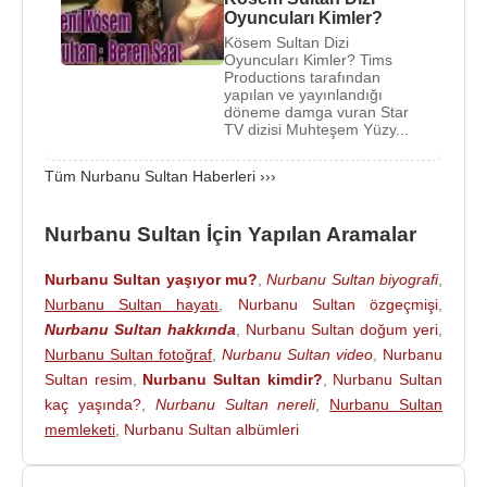
etkiye sahip, zorlu bir figür haline geldi. Bazı
Oyuncuları Kimler?
kaynaklara göre (çoğunlukla
Venedik
kayıtları),
Kösem Sultan Dizi
Oyuncuları Kimler? Tims
Nurbanu Sultan
'ın nüfuzu o kadar fazlaydı ki
Productions tarafından
hükûmeti
sadrazam
Sokollu Mehmed Paşa
ile
yapılan ve yayınlandığı
döneme damga vuran Star
birlikte etkili bir şekilde yönetiyordu.
TV dizisi Muhteşem Yüzy...
Eşi
II. Selim
’in 1574 yılında vefat etmesiyle birlikte
Tüm Nurbanu Sultan Haberleri ›››
oğlu
III. Murat
tahta çıkmış ve
Nurbanu Sultan
Valide Sultan olarak saraydaki en güçlü kişi
Nurbanu Sultan İçin Yapılan Aramalar
konumuna yükselmiştir.
Nurbanu Sultan yaşıyor mu?
,
Nurbanu Sultan biyografi
,
Valide Sultanlığı döneminde
Nurbanu Sultan
,
Nurbanu Sultan hayatı
,
Nurbanu Sultan özgeçmişi
,
devlet yönetiminde önemli bir etkiye sahip olmuştur.
Nurbanu Sultan hakkında
,
Nurbanu Sultan doğum yeri
,
Özellikle dış politikada
Venedik
Cumhuriyeti ile
Nurbanu Sultan fotoğraf
,
Nurbanu Sultan video
,
Nurbanu
ilişkilerin güçlendirilmesinde rol oynadığı
Sultan resim
,
Nurbanu Sultan kimdir?
,
Nurbanu Sultan
düşünülmektedir. Saray içindeki nüfuzu ve siyasi
kaç yaşında?
,
Nurbanu Sultan nereli
,
Nurbanu Sultan
zekâsı sayesinde Osmanlı yönetiminde belirleyici
memleketi
,
Nurbanu Sultan albümleri
bir figür olmuştur. Oğlunun hükümdarlığı
döneminde, ölümüne kadar Valide-i Atik Sultan