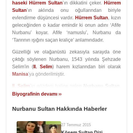
haseki
Hürrem Sultan
’ın dikkatini çeker.
Hürrem
Sultan
’ın aklında onu oğullarından biriyle
evlendirme düşüncesi vardır.
Hürrem Sultan
, kızın
geleceğinden o kadar emindir ki onun adını ‘Afife
Nurbanu’ koyar. Afife ‘namuslu’, Nurbanu da
‘Tanrının ışığını saçan kraliçe’ anlamındadır.
Güzelliği ve olağanüstü zekasıyla sarayda öne
çıktığı söylenen Nurbanu, 1543 yılında Şehzade
Selim'in (
II. Selim
) harem kızlarından biri olarak
Manisa
'ya gönderilmiştir.
II. Selim
’in gözdesi haline gelen
Nurbanu Sultan
,
1571 yılında evlendi ve onun tahta çıkmasının
Biyografinin devamı ››
ardından
Haseki
] Sultan unvanını almıştır.
III.
Murat
Nurbanu Sultan Hakkında Haberler
, Esmehan Sultan, Şah Sultan, Gevherhan
Sultan, Fatma Sultan adlarında çocukları oldu.
27 Temmuz 2015
Nurbanu Sultan
, bu süre zarfında geniş kapsamlı
Kösem Sultan Dizi