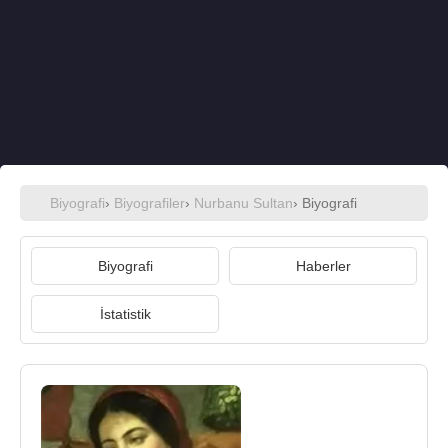
Biyografi
›
Biyografiler
›
Nurbanu Sultan
› Biyografi
Biyografi
Haberler
İstatistik