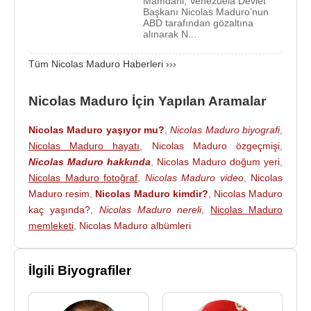
Mamdani, Venezuela Devlet
Başkanı Nicolas Maduro’nun
yüksek oyu muhalefet adayı
Edmundo González
'in
ABD tarafından gözaltına
aldığını gösterdi.
Nicolas Maduro
alınarak N...
, buna rağmen 10
Ocak 2025 tarihinde başkanlık için üçüncü
Tüm Nicolas Maduro Haberleri ›››
dönemine yemin ederek başladı. Bunun sonucu
olarak 24 Kasım 2025 tarihinde
ABD
tarafından
Nicolas Maduro İçin Yapılan Aramalar
yabancı terör örgütü üyesi olarak ilan edildi. 3 Ocak
2026 tarihinde
AB
D Başkanı
Donald Trump
,
Nicolas Maduro yaşıyor mu?
,
Nicolas Maduro biyografi
,
Venezuela
Devlet Başkanı
Nicolas Maduro
'ya
Nicolas Maduro hayatı
,
Nicolas Maduro özgeçmişi
,
karşı büyük çaplı bir saldırı düzenlendi ve
Nicolas
Nicolas Maduro hakkında
,
Nicolas Maduro doğum yeri
,
Maduro
ve eşi Cilia Flores,
ABD
askerleri
Nicolas Maduro fotoğraf
,
Nicolas Maduro video
,
Nicolas
tarafından yakalandı. Ardından uçakla ülke dışına
Maduro resim
,
Nicolas Maduro kimdir?
,
Nicolas Maduro
çıkarıldı. Maduro ve eşi
New York
'a götürülmek
kaç yaşında?
,
Nicolas Maduro nereli
,
Nicolas Maduro
üzere, helikopterle
Venezuela
açıklarında bekleyen
memleketi
,
Nicolas Maduro albümleri
ABD
Donanmasına ait USS Iwo Jima savaş
gemisine nakledildi.
İlgili Biyografiler
Kaynak:Biyografiler.com