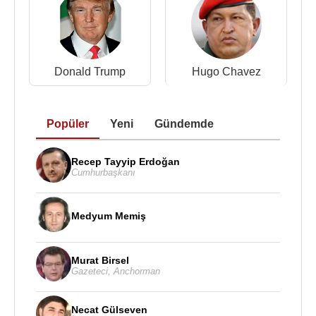
Donald Trump
Hugo Chavez
Popüler
Yeni
Gündemde
Recep Tayyip Erdoğan
Cumhurbaşkanı
Medyum Memiş
Murat Birsel
Gazeteci
,
Anchorman
Necat Gülseven