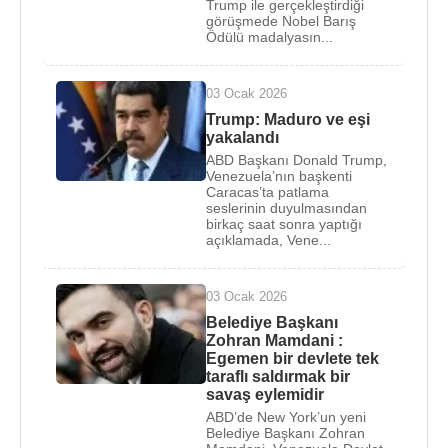
Ağustos
2018
tarihinde törende konuşma yaptığı
Trump ile gerçekleştirdiği
görüşmede Nobel Barış
sırada bomba yüklü İHA ile saldırı düzenlenmek
Ödülü madalyasın...
istendiği açıklandı. Maduro olaydan yara almadan
kurtuldu.
03 Ocak 2026
23 Ocak 2019 tarihinde Maduro'nun meşruiyetini
Trump: Maduro ve eşi
yakalandı
kabul etmeyen Ulusal Meclis Başkanı
Juan
ABD Başkanı Donald Trump,
Guiado
kendini geçici devlet başkanı ilan etti.
Venezuela’nın başkenti
Maduro ise bu durumu reddetti ve
Caracas’ta patlama
ABD
ile tüm
seslerinin duyulmasından
diplomatik ilişkileri kestiğini açıkladı.
birkaç saat sonra yaptığı
açıklamada, Vene...
Venezuela
'da 18 Temmuz 2024 tarihinde yapılan
seçimlerde kazanarak üçüncü kez devlet başkanı
03 Ocak 2026
seçildi.
Belediye Başkanı
Zohran Mamdani :
2024 yılında
Nicolas Maduro
, Ulusal Seçim
Egemen bir devlete tek
Konseyi'nin herhangi bir kanıt sunmadan
taraflı saldırmak bir
savaş eylemidir
kazandığını açıkladığı seçimlerde üçüncü dönem
ABD’de New York’un yeni
için aday oldu ve ülkeyi yeni bir siyasi krize
Belediye Başkanı Zohran
sürükledi. Muhalefetin topladığı oy verileri, en