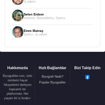
İş adamı
Selen Erdem
Antrenör
,
Basketbolcu
,
Sporcu
Emre Matraş
Şarkıcı
,
İş adamı
Hakkımızda
Hızlı Bağlantılar
Bizi Takip Edin
Biyografiler.com, ünlü
Biyografi Nedir?
isimlerin hayat
Popüler Biyografiler
hikayelerini derleyen
kapsamlı bir
platformdur. Her
yaşam bir iz bırakır.