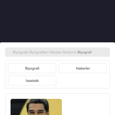
Biyografi
›
Biyografiler
›
Nicolas Maduro
› Biyografi
Biyografi
Haberler
İstatistik