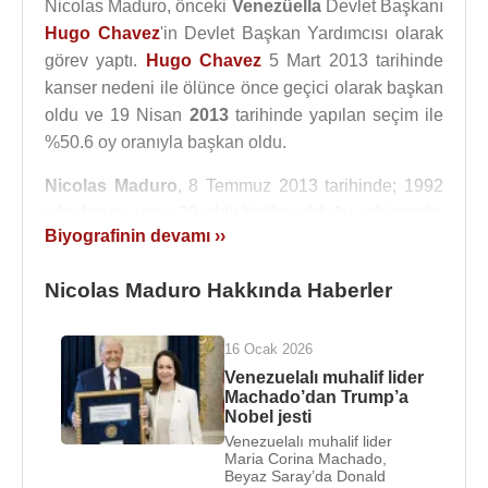
Nicolas Maduro, önceki
Venezüella
Devlet Başkanı
Hugo Chavez
'in Devlet Başkan Yardımcısı olarak
görev yaptı.
Hugo Chavez
5 Mart 2013 tarihinde
kanser nedeni ile ölünce önce geçici olarak başkan
oldu ve 19 Nisan
2013
tarihinde yapılan seçim ile
%50.6 oy oranıyla başkan oldu.
Nicolas Maduro
, 8 Temmuz 2013 tarihinde; 1992
yılından bu yana 20 yıldır birlikte olduğu eski meclis
Biyografinin devamı ››
başkanı ve şimdiki Venezuela Başsavcısı
Cilia
Flores
ile evlendi. Önceki birlikteliklerinden
Nicolas Maduro Hakkında Haberler
Flores’in 3, Maduro’nun ilk eşi Adriana Guerra
Angulo'dan bir çocuğu bulunuyor.
16 Ocak 2026
20 Mayıs
2018
tarihindeki yapılan yeni başkanlık
Venezuelalı muhalif lider
seçimlerinde ise %67.8 oy oranıyla ilk turda
Machado’dan Trump’a
Nobel jesti
yeniden başkan olarak seçildi.
Venezuelalı muhalif lider
Maria Corina Machado,
Venezuela Devlet Başkanı Nicolas Maduro'ya 4
Beyaz Saray’da Donald