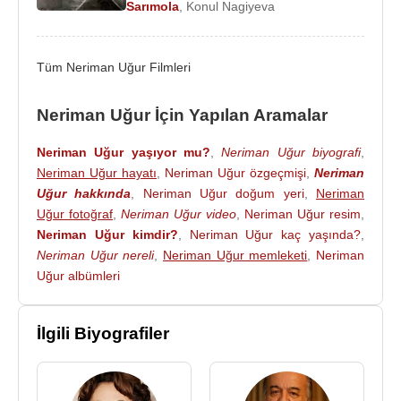
Sarımola
,
Konul Nagiyeva
Düvencioğlu
,
Özgül Kavruk
,
Başak Daşman
, gibi
birçok oyuncuyla birlikte rol aldı.
Tüm Neriman Uğur Filmleri
2011
yılında Bursa Devlet Tiyatrolarından İstanbul
Devlet Tiyatrolarına tayin oldu.
Neriman Uğur İçin Yapılan Aramalar
2015 yılında “Acı Aşk” dizisinde
Selin Şekerci
,
Seçkin Özdemir
,
Sezgi Sena Akay
,
Hüseyin Avni
Neriman Uğur yaşıyor mu?
,
Neriman Uğur biyografi
,
Danyal
Neriman Uğur hayatı
,
Erkan Can
,
ile birlikte rol aldı.
Neriman Uğur özgeçmişi
,
Neriman
Uğur hakkında
,
Neriman Uğur doğum yeri
,
Neriman
Ödülleri
:
Uğur fotoğraf
,
Neriman Uğur video
,
Neriman Uğur resim
,
Nilüfer Lions - En İyi Tiyatro Sanatçısı
Neriman Uğur kimdir?
,
Neriman Uğur kaç yaşında?
,
Osmangazi Rotary - En İyi Tiyatro Sanatçısı
Neriman Uğur nereli
,
Neriman Uğur memleketi
,
Neriman
Uğur albümleri
Rol Aldığı Tiyatro Oyunları
:
2016 - Havada Yüzmek :
Charlotte Jones
- Jest
İlgili Biyografiler
Tiyatro -
2012 - Beni Yeniden Sev :
Alphonso Paso
-
Ali
Poyrazoğlu
Tiyatrosu