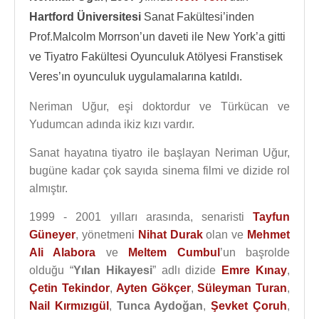
Hartford Üniversitesi
Sanat Fakültesi’inden
Prof.Malcolm Morrson’un daveti ile New York’a gitti
ve Tiyatro Fakültesi Oyunculuk Atölyesi Franstisek
Veres’ın oyunculuk uygulamalarına katıldı.
Neriman Uğur, eşi doktordur ve Türkücan ve
Yudumcan adında ikiz kızı vardır.
Sanat hayatına tiyatro ile başlayan Neriman Uğur,
bugüne kadar çok sayıda sinema filmi ve dizide rol
almıştır.
1999 - 2001 yılları arasında, senaristi
Tayfun
Güneyer
, yönetmeni
Nihat Durak
olan ve
Mehmet
Ali Alabora
ve
Meltem Cumbul
’un başrolde
olduğu “
Yılan Hikayesi
” adlı dizide
Emre Kınay
,
Çetin Tekindor
,
Ayten Gökçer
,
Süleyman Turan
,
Nail Kırmızıgül
,
Tunca Aydoğan
,
Şevket Çoruh
,