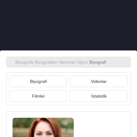
Biyografi
›
Biyografiler
›
Neriman Uğur
› Biyografi
Biyografi
Videolar
Filmler
İstatistik