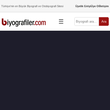
Türkiye’nin en Büyük Biyografi ve Otobiyografi Sitesi
Üyelik Girişi
Üye Ol
İletişim
☰
Ara