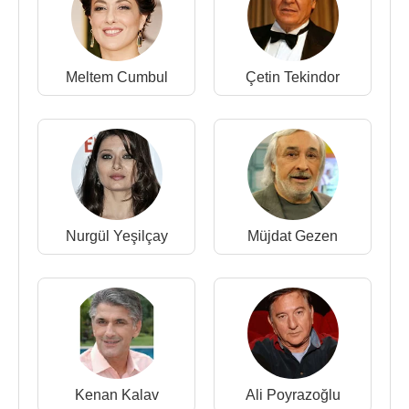
2011 - Bütün Oğullarım :
Arthur Miller
- Bursa
Devlet Tiyatrosu
2007 - Aldatma :
Harold Pinter
- Nilüfer Sanat
Tiyatrosu
Meltem Cumbul
Çetin Tekindor
2003 - Bernarda Alba'nın Evi :
Federico Garcia
Lorca
- Nilüfer Sanat Tiyatrosu
2002 - Orkestra :
Arthur Miller
- Bursa Devlet
Tiyatrosu
2002 - Zilli Zarife :
Haldun Taner
- Bursa Devlet
Tiyatrosu
2001 - Kadın Oyunları :
Dario Fo
- Bursa Devlet
Nurgül Yeşilçay
Müjdat Gezen
Tiyatrosu
1999 - Avcı :
Hasan Öztürk
- Bursa Devlet
Tiyatrosu
1998 - Bir Şehnaz Oyun :
Turgut Özakman
- Bursa
Devlet Tiyatrosu
1998 - Hamlet Efendi :
Müjdat Gezen
- Bursa
Devlet Tiyatrosu
Kenan Kalav
Ali Poyrazoğlu