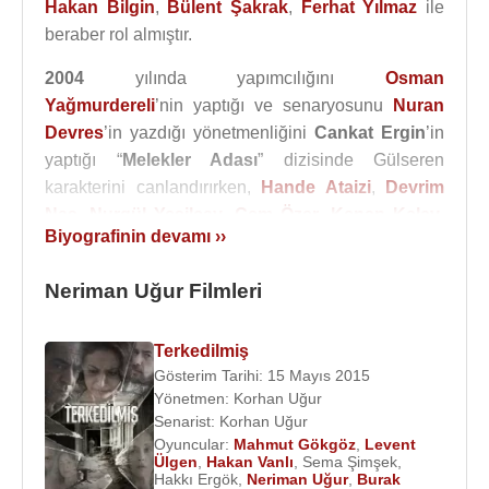
Hakan Bilgin
,
Bülent Şakrak
,
Ferhat Yılmaz
ile
beraber rol almıştır.
2004
yılında yapımcılığını
Osman
Yağmurdereli
’nin yaptığı ve senaryosunu
Nuran
Devres
’in yazdığı yönetmenliğini
Cankat Ergin
’in
yaptığı “
Melekler Adası
” dizisinde Gülseren
karakterini canlandırırken,
Hande Ataizi
,
Devrim
Nas
,
Nurgül Yeşilçay
,
Cem Özer
,
Kenan Kalav
,
Biyografinin devamı ››
Neriman Uğur
,
Selçuk Uluergüven
,
Didem
Taslan
,
Burçin Terzioğlu
,
Levent Özdilek
,
Fatih
Neriman Uğur Filmleri
Hürkan
,
Altan Karındaş
ile beraber oynadı.
2007 - 2009 yılları arasında “
Parmaklıklar Ardında
”
Terkedilmiş
dizisinde cezaevinden sorumlu savcı Tansel
Gösterim Tarihi: 15 Mayıs 2015
karakterini canlandırdı. “Parmaklıklar Ardında” adlı
Yönetmen:
Korhan Uğur
dizide;
Selda Alkor
Senarist:
,
Serra Yılmaz
Korhan Uğur
,
Zeynep Eronat
,
Oyuncular:
Mahmut Gökgöz
,
Levent
Cengiz Bozkurt
,
Fikret Kuşkan
,
Zehra Alptürk
,
Ülgen
,
Hakan Vanlı
,
Sema Şimşek
,
Yelda Reynaud
,
Tardu Flordun
,
Özlem
Hakkı Ergök
,
Neriman Uğur
,
Burak