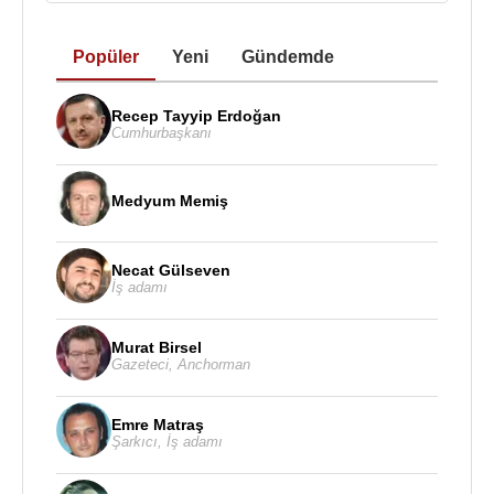
Popüler
Yeni
Gündemde
Recep Tayyip Erdoğan
Cumhurbaşkanı
Medyum Memiş
Necat Gülseven
İş adamı
Murat Birsel
Gazeteci
,
Anchorman
Emre Matraş
Şarkıcı
,
İş adamı