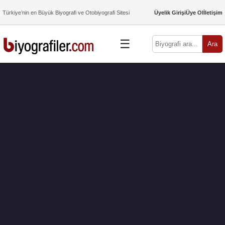
Türkiye’nin en Büyük Biyografi ve Otobiyografi Sitesi
Üyelik Girişi
Üye Ol
İletişim
☰
Ara