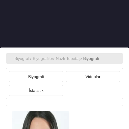
Biyografi
›
Biyografiler
›
Nazlı Tepetaş
› Biyografi
Biyografi
Videolar
İstatistik