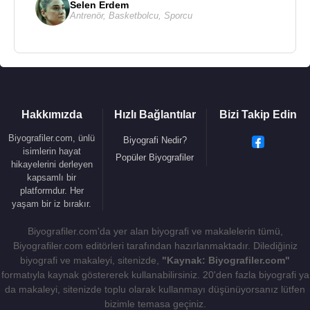
Selen Erdem
Antrenör
,
Basketbolcu
,
Sporcu
Hakkımızda
Hızlı Bağlantılar
Bizi Takip Edin
Biyografiler.com, ünlü
Biyografi Nedir?
isimlerin hayat
Popüler Biyografiler
hikayelerini derleyen
kapsamlı bir
platformdur. Her
yaşam bir iz bırakır.
Biyografiler.com'da yer alan biyografi ve makalelerin tümü,
Biyografiler.com editörleri tarafından hazırlanmaktadır. Dilediğiniz
biyografi ve makaleyi, sitenizde,
"Kaynak: Biyografiler.com"
formatıyla kaynak göstererek kullanabilirsiniz. 20'den fazla biyografi ya
da makaleyi, sitenizde toplu olarak kullanmayı düşünüyorsanız lütfen
bizimle temasa geçiniz.