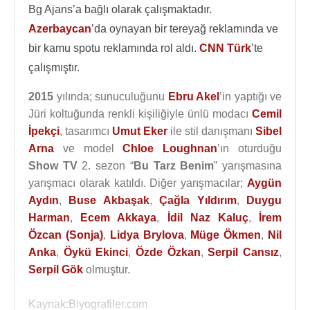
Bg Ajans’a bağlı olarak çalışmaktadır.
Azerbaycan
’da oynayan bir tereyağ reklamında ve
bir kamu spotu reklamında rol aldı.
CNN Türk
’te
çalışmıştır.
2015
yılında; sunuculuğunu
Ebru Akel
’in yaptığı ve
Jüri koltuğunda renkli kişiliğiyle ünlü modacı
Cemil
İpekçi
, tasarımcı
Umut Eker
ile stil danışmanı
Sibel
Arna
ve model
Chloe Loughnan
’ın oturduğu
Show TV
2. sezon “
Bu Tarz Benim
” yarışmasına
yarışmacı olarak katıldı. Diğer yarışmacılar;
Aygün
Aydın
,
Buse Akbaşak
,
Çağla Yıldırım
,
Duygu
Harman
,
Ecem Akkaya
,
İdil Naz Kaluç
,
İrem
Özcan (Sonja)
,
Lidya Brylova
,
Müge Ökmen
,
Nil
Anka
,
Öykü Ekinci
,
Özde Özkan
,
Serpil Cansız
,
Serpil Gök
olmuştur.
Kaynak:Biyografiler.com