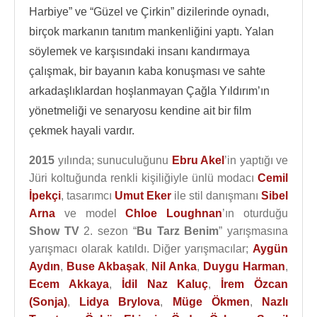
Harbiye” ve “Güzel ve Çirkin” dizilerinde oynadı,
birçok markanın tanıtım mankenliğini yaptı. Yalan
söylemek ve karşısındaki insanı kandırmaya
çalışmak, bir bayanın kaba konuşması ve sahte
arkadaşlıklardan hoşlanmayan Çağla Yıldırım’ın
yönetmeliği ve senaryosu kendine ait bir film
çekmek hayali vardır.
2015
yılında; sunuculuğunu
Ebru Akel
’in yaptığı ve
Jüri koltuğunda renkli kişiliğiyle ünlü modacı
Cemil
İpekçi
, tasarımcı
Umut Eker
ile stil danışmanı
Sibel
Arna
ve model
Chloe Loughnan
’ın oturduğu
Show TV
2. sezon “
Bu Tarz Benim
” yarışmasına
yarışmacı olarak katıldı. Diğer yarışmacılar;
Aygün
Aydın
,
Buse Akbaşak
,
Nil Anka
,
Duygu Harman
,
Ecem Akkaya
,
İdil Naz Kaluç
,
İrem Özcan
(Sonja)
,
Lidya Brylova
,
Müge Ökmen
,
Nazlı