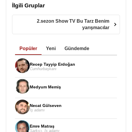
İlgili Gruplar
2.sezon Show TV Bu Tarz Benim
yarışmacılar
Popüler
Yeni
Gündemde
Recep Tayyip Erdoğan
Cumhurbaşkanı
Medyum Memiş
Necat Gülseven
İş adamı
Emre Matraş
Şarkıcı
,
İş adamı