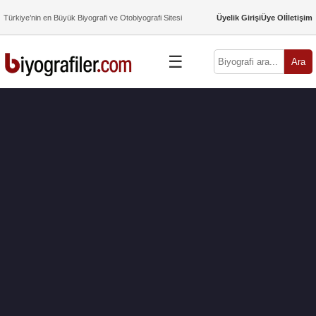
Türkiye’nin en Büyük Biyografi ve Otobiyografi Sitesi
Üyelik Girişi
Üye Ol
İletişim
☰
Ara