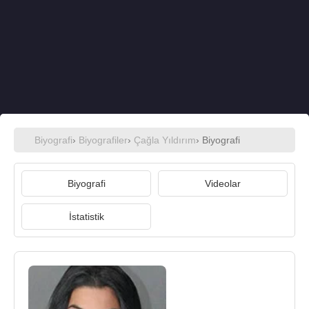
Biyografi
›
Biyografiler
›
Çağla Yıldırım
› Biyografi
Biyografi
Videolar
İstatistik