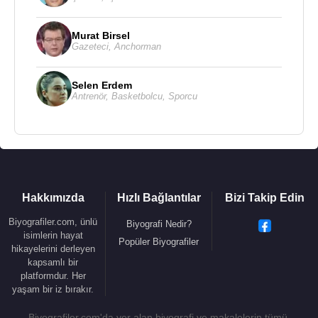
Murat Birsel
Gazeteci
,
Anchorman
Selen Erdem
Antrenör
,
Basketbolcu
,
Sporcu
Hakkımızda
Hızlı Bağlantılar
Bizi Takip Edin
Biyografiler.com, ünlü
Biyografi Nedir?
isimlerin hayat
Popüler Biyografiler
hikayelerini derleyen
kapsamlı bir
platformdur. Her
yaşam bir iz bırakır.
Biyografiler.com'da yer alan biyografi ve makalelerin tümü,