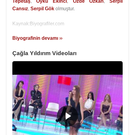
Tepetaş
,
Öykü Ekinci
,
Özde Özkan
,
Serpil
Cansız
,
Serpil Gök
olmuştur.
Kaynak:Biyografiler.com
Biyografinin devamı ››
Çağla Yıldırım Videoları