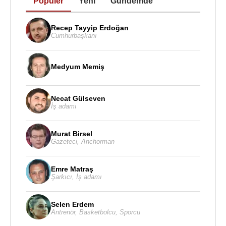
Popüler
Yeni
Gündemde
Recep Tayyip Erdoğan
Cumhurbaşkanı
Medyum Memiş
Necat Gülseven
İş adamı
Murat Birsel
Gazeteci
,
Anchorman
Emre Matraş
Şarkıcı
,
İş adamı
Selen Erdem
Antrenör
,
Basketbolcu
,
Sporcu