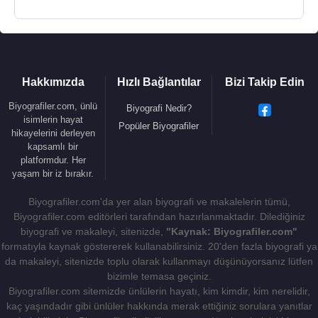
Hakkımızda
Hızlı Bağlantılar
Bizi Takip Edin
Biyografiler.com, ünlü
Biyografi Nedir?
isimlerin hayat
Popüler Biyografiler
hikayelerini derleyen
kapsamlı bir
platformdur. Her
yaşam bir iz bırakır.
Biyografiler.com'da yer alan biyografi ve makalelerin tümü,
Biyografiler.com editörleri tarafından hazırlanmaktadır. Dilediğiniz
biyografi ve makaleyi, sitenizde,
"Kaynak: Biyografiler.com"
formatıyla kaynak göstererek kullanabilirsiniz. 20'den fazla biyografi ya
da makaleyi, sitenizde toplu olarak kullanmayı düşünüyorsanız lütfen
bizimle temasa geçiniz.
Biyografiler.com sitemizde ünlülerin hayatı, kim kimdir, kim nerelidir,
kaç yaşındadır gibi ünlüler hakkında merak ettiğiniz sorulara yanıtlar