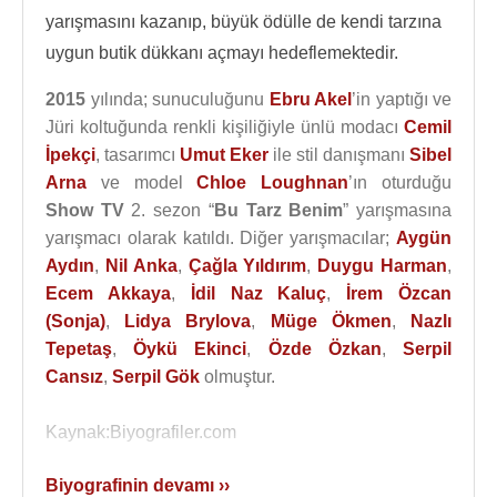
yarışmasını kazanıp, büyük ödülle de kendi tarzına
uygun butik dükkanı açmayı hedeflemektedir.
2015
yılında; sunuculuğunu
Ebru Akel
’in yaptığı ve
Jüri koltuğunda renkli kişiliğiyle ünlü modacı
Cemil
İpekçi
, tasarımcı
Umut Eker
ile stil danışmanı
Sibel
Arna
ve model
Chloe Loughnan
’ın oturduğu
Show TV
2. sezon “
Bu Tarz Benim
” yarışmasına
yarışmacı olarak katıldı. Diğer yarışmacılar;
Aygün
Aydın
,
Nil Anka
,
Çağla Yıldırım
,
Duygu Harman
,
Ecem Akkaya
,
İdil Naz Kaluç
,
İrem Özcan
(Sonja)
,
Lidya Brylova
,
Müge Ökmen
,
Nazlı
Tepetaş
,
Öykü Ekinci
,
Özde Özkan
,
Serpil
Cansız
,
Serpil Gök
olmuştur.
Kaynak:Biyografiler.com
Biyografinin devamı ››