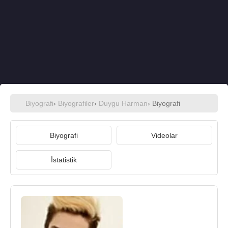
Biyografi
›
Biyografiler
›
Duygu Harman
› Biyografi
Biyografi
Videolar
İstatistik