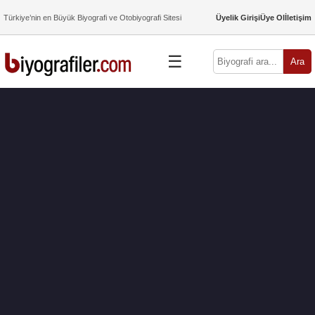
Türkiye’nin en Büyük Biyografi ve Otobiyografi Sitesi
Üyelik Girişi
Üye Ol
İletişim
☰
Ara