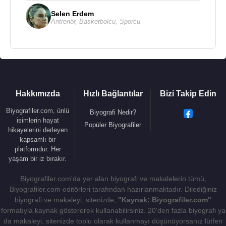
Selen Erdem
Antrenör
,
Basketbolcu
,
Sporcu
Hakkımızda
Hızlı Bağlantılar
Bizi Takip Edin
Biyografiler.com, ünlü
Biyografi Nedir?
isimlerin hayat
Popüler Biyografiler
hikayelerini derleyen
kapsamlı bir
platformdur. Her
yaşam bir iz bırakır.
Biyografiler.com'da yer alan biyografi ve makalelerin tümü,
Biyografiler.com editörleri tarafından hazırlanmaktadır. Dilediğiniz
biyografi ve makaleyi, sitenizde,
"Kaynak: Biyografiler.com"
formatıyla kaynak göstererek kullanabilirsiniz. 20'den fazla biyografi ya
da makaleyi, sitenizde toplu olarak kullanmayı düşünüyorsanız lütfen