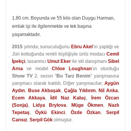
1.80 cm. Boyunda ve 55 kilo olan Duygu Harman,
emlak işi ile ilgilenmekte ve tek başına
yaşamaktadır.
2015
yılında; sunuculuğunu
Ebru Akel
’in yaptığı ve
Jüri koltuğunda renkli kişiliğiyle ünlü modacı
Cemil
İpekçi
, tasarımcı
Umut Eker
ile stil danışmanı
Sibel
Arna
ve model
Chloe Loughnan
’ın oturduğu
Show TV
2. sezon “
Bu Tarz Benim
” yarışmasına
yarışmacı olarak katıldı. Diğer yarışmacılar;
Aygün
Aydın
,
Buse Akbaşak
,
Çağla Yıldırım
,
Nil Anka
,
Ecem Akkaya
,
İdil Naz Kaluç
,
İrem Özcan
(Sonja)
,
Lidya Brylova
,
Müge Ökmen
,
Nazlı
Tepetaş
,
Öykü Ekinci
,
Özde Özkan
,
Serpil
Cansız
,
Serpil Gök
olmuştur.