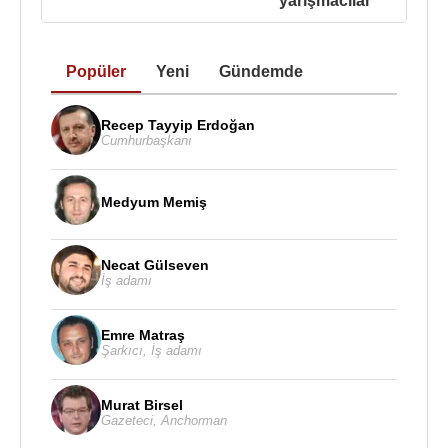
yarışmacılar
Popüler
Yeni
Gündemde
Recep Tayyip Erdoğan
Cumhurbaşkanı
Medyum Memiş
Necat Gülseven
İş adamı
Emre Matraş
Şarkıcı
,
İş adamı
Murat Birsel
Gazeteci
,
Anchorman