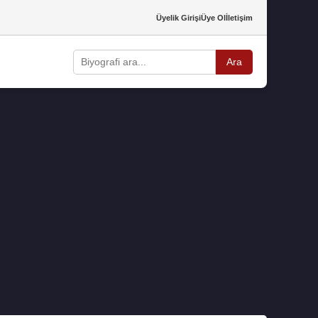
Üyelik Girişi
Üye Ol
İletişim
Ara