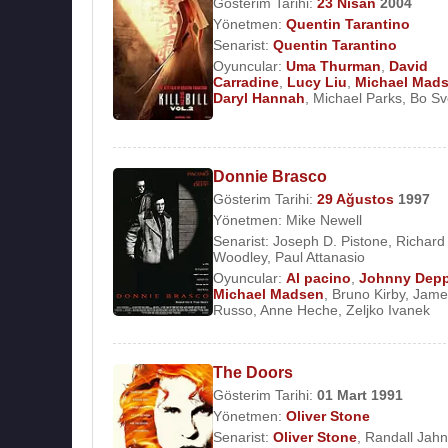
Gösterim Tarihi:
23 Nisan
2004
Yönetmen:
Quentin Tarantino
Senarist:
Quentin Tarantino
Oyuncular:
Uma Thurman
,
David
Carradine
,
Lucy Liu
,
Michael Mad
Daryl Hannah
,
Michael Parks
,
Bo Sv
Donnie Brasco
Gösterim Tarihi:
29 Ağustos
1997
Yönetmen:
Mike Newell
Senarist:
Joseph D. Pistone
,
Richard
Woodley
,
Paul Attanasio
Oyuncular:
Al pacino
,
Johnny Dep
Michael Madsen
,
Bruno Kirby
,
Jame
Russo
,
Anne Heche
,
Zeljko Ivanek
The Doors
Gösterim Tarihi:
01 Mart
1991
Yönetmen:
Oliver Stone
Senarist:
Oliver Stone
,
Randall Jah