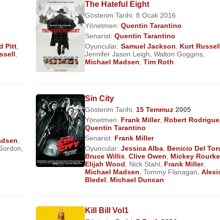
The Hateful Eight
Gösterim Tarihi: 8 Ocak 2016
Yönetmen:
Quentin Tarantino
Senarist:
Quentin Tarantino
d Pitt
,
Oyuncular:
Samuel Jackson
,
Kurt Russel
ssell
,
Jennifer Jason Leigh
,
Walton Goggins
,
Michael Madsen
,
Tim Roth
Sin City
Gösterim Tarihi:
15 Temmuz
2005
Yönetmen:
Frank Miller
,
Robert Rodrigue
Quentin Tarantino
Senarist:
Frank Miller
adsen
,
Gordon
,
Oyuncular:
Jessica Alba
,
Benicio Del Tor
Bruce Willis
,
Clive Owen
,
Mickey Rourk
Elijah Wood
,
Nick Stahl
,
Frank Miller
,
Michael Madsen
,
Tommy Flanagan
,
Alexi
Bledel
,
Michael Duncan
Kill Bill Vol1