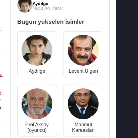
Aydilge
Müzisyen
,
Yazar
Bugün yükselen isimler
l
,
Aydilge
Levent Ülgen
z
,
o
,
e
,
s
Erol Aksoy
Mahmut
(oyuncu)
Karaaslan