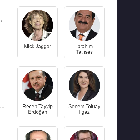
ca
Mick Jagger
İbrahim
Tatlıses
Recep Tayyip
Senem Toluay
Erdoğan
Ilgaz