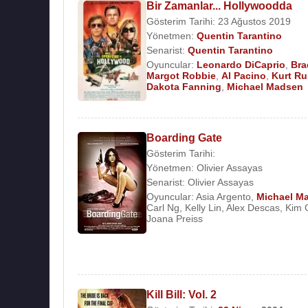
Bir Zamanlar... Hollywoodda
Gösterim Tarihi: 23 Ağustos 2019
Yönetmen:
Quentin Tarantino
Senarist:
Quentin Tarantino
Oyuncular:
Leonardo DiCaprio
,
Bra
Margot Robbie
,
Al Pacino
,
Kurt Ru
Dakota Fanning
,
Michael Madsen
Boarding Gate
Gösterim Tarihi:
Yönetmen:
Olivier Assayas
Senarist:
Olivier Assayas
Oyuncular:
Asia Argento
,
Michael M
Carl Ng
,
Kelly Lin
,
Alex Descas
,
Kim 
Joana Preiss
Kill Bill: Vol. 2