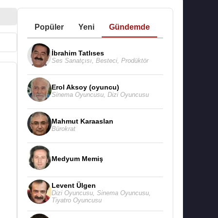
Popüler
Yeni
Gündemde
İbrahim Tatlıses
Ses Sanatçısı
,
Besteci
,
Prodüktör
Erol Aksoy (oyuncu)
Sinema Oyuncusu
,
Dizi Oyuncusu
Mahmut Karaaslan
Bürokrat
Medyum Memiş
Levent Ülgen
Dizi Oyuncusu
,
Sinema Oyuncusu
,
Tiyatro Oyuncusu