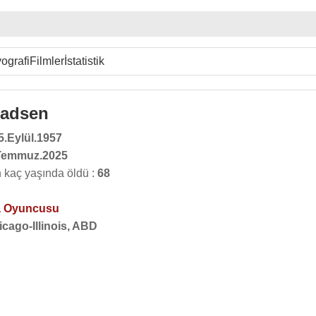
ografi
Filmler
İstatistik
Madsen
5.Eylül.1957
Temmuz.2025
kaç yaşında öldü :
68
 Oyuncusu
cago-Illinois, ABD