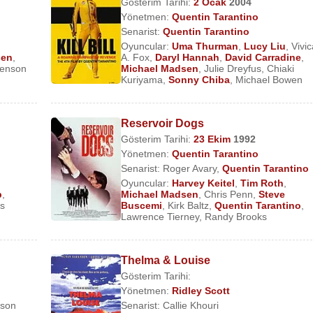
Gösterim Tarihi:
2 Ocak
2004
Yönetmen:
Quentin Tarantino
Senarist:
Quentin Tarantino
Oyuncular:
Uma Thurman
,
Lucy Liu
,
Vivi
sen
,
A. Fox
,
Daryl Hannah
,
David Carradine
,
enson
Michael Madsen
,
Julie Dreyfus
,
Chiaki
Kuriyama
,
Sonny Chiba
,
Michael Bowen
Reservoir Dogs
Gösterim Tarihi:
23 Ekim
1992
Yönetmen:
Quentin Tarantino
Senarist:
Roger Avary
,
Quentin Tarantino
Oyuncular:
Harvey Keitel
,
Tim Roth
,
p
,
Michael Madsen
,
Chris Penn
,
Steve
s
Buscemi
,
Kirk Baltz
,
Quentin Tarantino
,
Lawrence Tierney
,
Randy Brooks
Thelma & Louise
Gösterim Tarihi:
Yönetmen:
Ridley Scott
nson
Senarist:
Callie Khouri