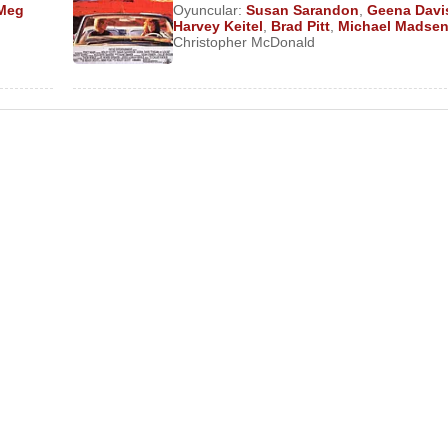
Meg
Oyuncular:
Susan Sarandon
,
Geena Davi
Harvey Keitel
,
Brad Pitt
,
Michael Madse
Christopher McDonald