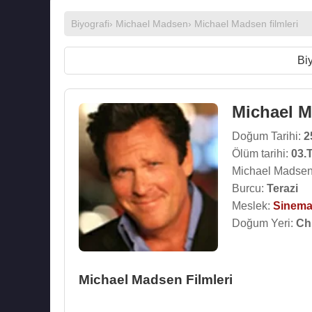
Biyografi
›
Michael Madsen
›
Michael Madsen filmleri
Biy
Michael 
Doğum Tarihi:
2
Ölüm tarihi:
03.
Michael Madsen 
Burcu:
Terazi
Meslek:
Sinema
Doğum Yeri:
Chi
Michael Madsen Filmleri