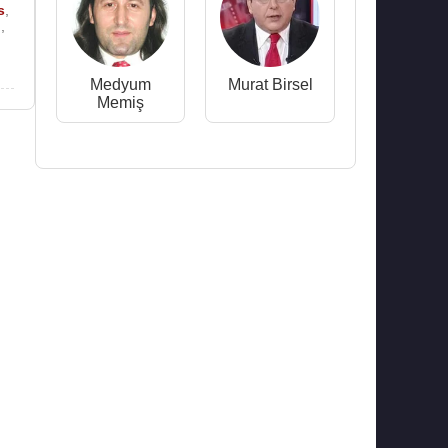
s
,
n
,
Medyum
Murat Birsel
Memiş