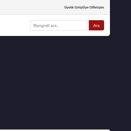
Üyelik Girişi
Üye Ol
İletişim
Ara