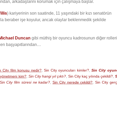
dından, arkadaşlarını korumak için çalışmaya başlar.
llis
) kariyerinin son saatinde, 11 yaşındaki bir kızı senatörün
la beraber işe koyulur, ancak olaylar beklenmedik şekilde
Michael Duncan
gibi müthiş bir oyuncu kadrosunun diğer rolleri
elen başyapıtlarından…
n City film konusu nedir?
,
Sin City oyuncuları kimler?
,
Sin City oyun
y yönetmeni kim?
,
Sin City hangi yıl çıktı?
,
Sin City kaç yılında çekildi?
,
S
Sin City film süresi ne kadar?
,
Sin City nerede çekildi?
,
Sin City ger