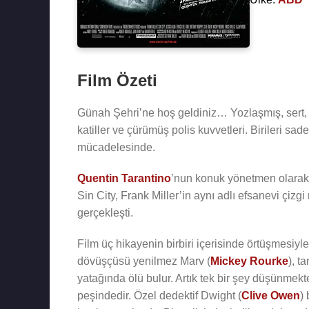
Film Özeti
Günah Şehri’ne hoş geldiniz… Yozlaşmış, sert, kar
katiller ve çürümüş polis kuvvetleri. Birileri s
mücadelesinde.
Quentin Tarantino
’nun konuk yönetmen olarak 
Sin City, Frank Miller’in aynı adlı efsanevi çiz
gerçekleşti.
Film üç hikayenin birbiri içerisinde örtüşmesiyl
dövüşçüsü yenilmez Marv (
Mickey Rourke
), t
yatağında ölü bulur. Artık tek bir şey düşünmekt
peşindedir. Özel dedektif Dwight (
Clive Owen
)