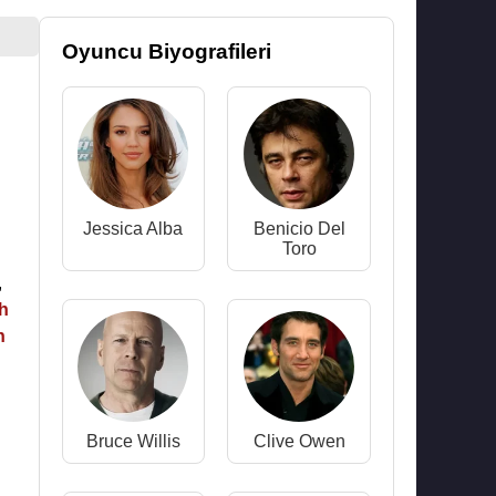
Oyuncu Biyografileri
Jessica Alba
Benicio Del
Toro
,
ah
n
Bruce Willis
Clive Owen