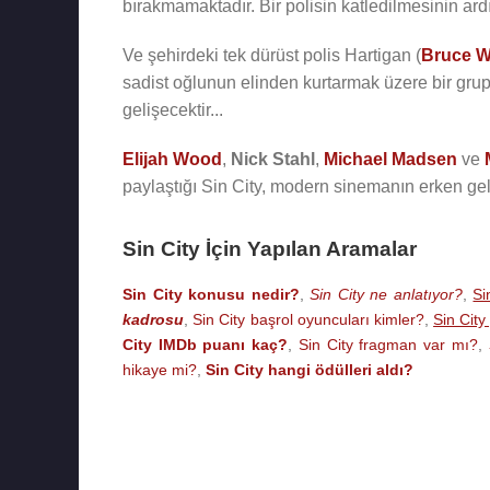
bırakmamaktadır. Bir polisin katledilmesinin ar
Ve şehirdeki tek dürüst polis Hartigan (
Bruce Wi
sadist oğlunun elinden kurtarmak üzere bir grup
gelişecektir...
Elijah Wood
,
Nick Stahl
,
Michael Madsen
ve
paylaştığı Sin City, modern sinemanın erken g
Sin City İçin Yapılan Aramalar
Sin City konusu nedir?
,
Sin City ne anlatıyor?
,
Si
kadrosu
,
Sin City başrol oyuncuları kimler?
,
Sin Cit
City IMDb puanı kaç?
,
Sin City fragman var mı?
,
hikaye mi?
,
Sin City hangi ödülleri aldı?