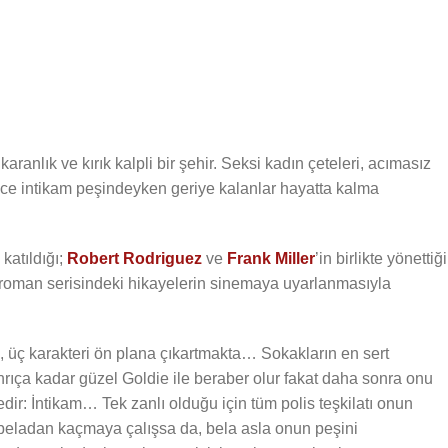
anlık ve kırık kalpli bir şehir. Seksi kadın çeteleri, acımasız
adece intikam peşindeyken geriye kalanlar hayatta kalma
katıldığı;
Robert Rodriguez
ve
Frank Miller
’in birlikte yönettiği
gi roman serisindeki hikayelerin sinemaya uyarlanmasıyla
e, üç karakteri ön plana çıkartmakta… Sokakların en sert
anrıça kadar güzel Goldie ile beraber olur fakat daha sonra onu
edir: İntikam… Tek zanlı olduğu için tüm polis teşkilatı onun
 beladan kaçmaya çalışsa da, bela asla onun peşini