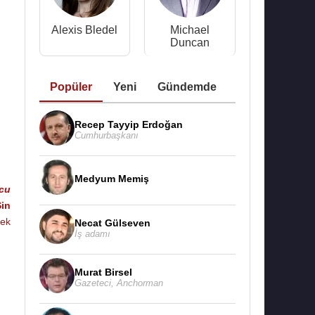
Alexis Bledel
Michael
Duncan
Popüler
Yeni
Gündemde
Recep Tayyip Erdoğan
Cumhurbaşkanı
Medyum Memiş
cu
in
çek
Necat Gülseven
İş adamı
Murat Birsel
Gazeteci
,
Anchorman