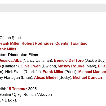
 Günah Şehri
Frank Miller
,
Robert Rodriguez
,
Quentin Tarantino
ank Miller
ıtım:
Dimension Films
Jessica Alba
(Nancy Callahan),
Benicio Del Toro
(Jackie Boy)
s
(Hartigan),
Clive Owen
(Dwight),
Mickey Rourke
(Marv),
Elij
n),
Nick Stahl
(Roark Jr.),
Frank Miller
(Priest),
Michael Madse
y Flanagan
(Brian),
Alexis Bledel
(Becky),
Michael Duncan
rihi:
15 Temmuz
2005
Gerilim / Çizgi Roman / Aksiyon
, 4 Dakika