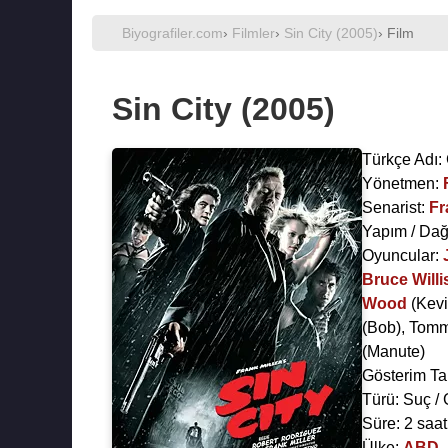
Biyografiler.com
›
Filmler
›
Sin City (2005)
› Film
Sin City (2005)
Türkçe Adı:
Yönetmen:
Senarist:
Fr
Yapım / Dağ
Oyuncular:
Bruce Willi
Wood
(Kevi
(Bob),
Tomm
(Manute)
Gösterim Ta
Türü: Suç / 
Süre: 2 saat
Ülke:
ABD