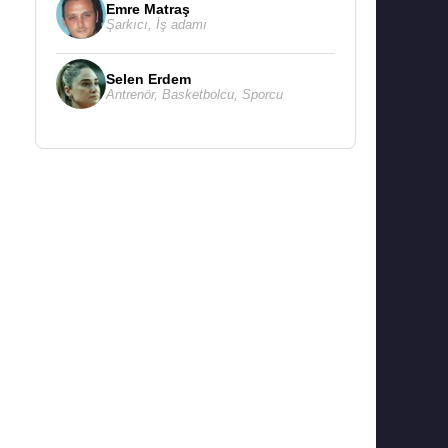
Emre Matraş
Şarkıcı
,
İş adamı
Selen Erdem
Antrenör
,
Basketbolcu
,
Sporcu