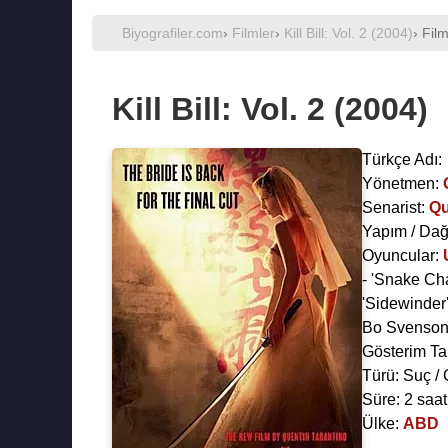
Biyografiler.com
›
Filmler
›
Kill Bill: Vol. 2 (2004)
› Fil
Kill Bill: Vol. 2 (2004)
Türkçe Adı:
Yönetmen:
Senarist:
Qu
Yapım / Dağ
Oyuncular:
- 'Snake Ch
'Sidewinder'
Bo Svenso
Gösterim Ta
Türü: Suç / 
Süre: 2 saa
Ülke:
ABD