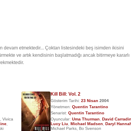
en devam etmektedir... Çoktan listesindeki beş isimden ikisini
rmekte ve artık kendisinin başlatmadığı ancak bitirmeye kararlı
ekmektedir.
Kill Bill: Vol. 2
Gösterim Tarihi:
23 Nisan
2004
Yönetmen:
Quentin Tarantino
Senarist:
Quentin Tarantino
,
Vivica
Oyuncular:
Uma Thurman
,
David Carradi
dine
,
Lucy Liu
,
Michael Madsen
,
Daryl Hanna
ki
Michael Parks
,
Bo Svenson