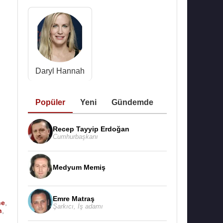
Daryl Hannah
Popüler
Yeni
Gündemde
Recep Tayyip Erdoğan
Cumhurbaşkanı
Medyum Memiş
Emre Matraş
ne
,
Şarkıcı
,
İş adamı
h
,