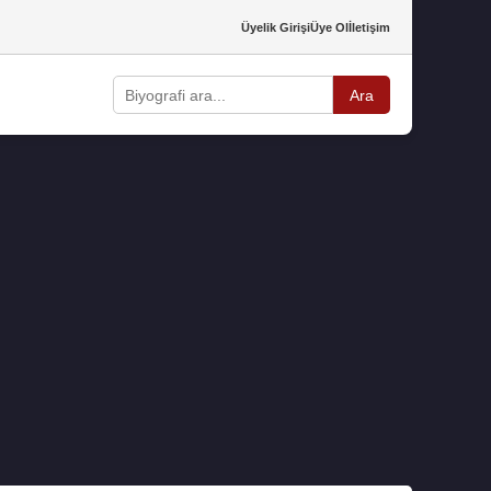
Üyelik Girişi
Üye Ol
İletişim
Ara