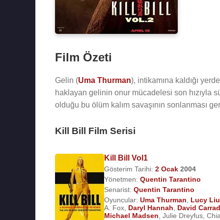
Film Özeti
Gelin (
Uma Thurman
), intikamına kaldığı yerd
haklayan gelinin onur mücadelesi son hızıyla sü
olduğu bu ölüm kalım savaşının sonlanması ger
Kill Bill Film Serisi
Kill Bill Vol1
Gösterim Tarihi:
2 Ocak
2004
Yönetmen:
Quentin Tarantino
Senarist:
Quentin Tarantino
Oyuncular:
Uma Thurman
,
Lucy Liu
A. Fox
,
Daryl Hannah
,
David Carra
Michael Madsen
,
Julie Dreyfus
,
Chia