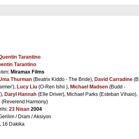
m
Quentin Tarantino
entin Tarantino
ıtım:
Miramax Films
Uma Thurman
(Beatrix Kiddo - The Bride),
David Carradine
(Bi
armer'),
Lucy Liu
(O-Ren Ishii ),
Michael Madsen
(Budd -
),
Daryl Hannah
(Elle Driver),
Michael Parks
(Esteban Vihaio),
n
(Reverend Harmony)
rihi:
23 Nisan
2004
Gerilim / Dram / Aksiyon
t, 16 Dakika