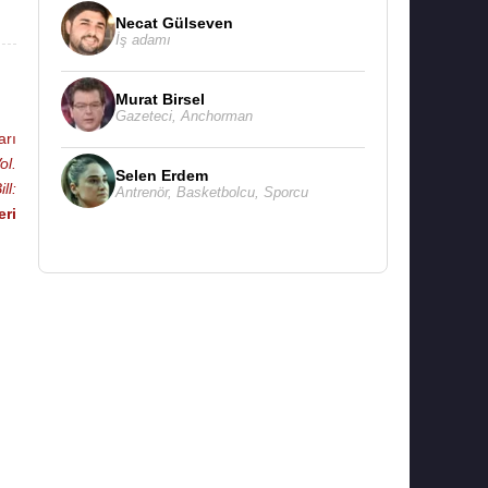
Necat Gülseven
İş adamı
Murat Birsel
Gazeteci
,
Anchorman
arı
Vol.
Selen Erdem
ill:
Antrenör
,
Basketbolcu
,
Sporcu
eri