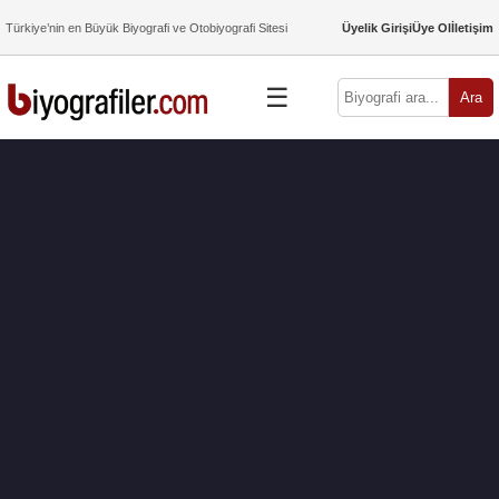
Türkiye’nin en Büyük Biyografi ve Otobiyografi Sitesi
Üyelik Girişi
Üye Ol
İletişim
☰
Ara