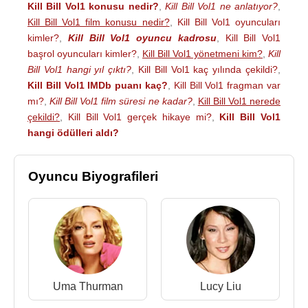
Kill Bill Vol1 konusu nedir?
,
Kill Bill Vol1 ne anlatıyor?
,
Kill Bill Vol1 film konusu nedir?
,
Kill Bill Vol1 oyuncuları
kimler?
,
Kill Bill Vol1 oyuncu kadrosu
,
Kill Bill Vol1
başrol oyuncuları kimler?
,
Kill Bill Vol1 yönetmeni kim?
,
Kill
Bill Vol1 hangi yıl çıktı?
,
Kill Bill Vol1 kaç yılında çekildi?
,
Kill Bill Vol1 IMDb puanı kaç?
,
Kill Bill Vol1 fragman var
mı?
,
Kill Bill Vol1 film süresi ne kadar?
,
Kill Bill Vol1 nerede
çekildi?
,
Kill Bill Vol1 gerçek hikaye mi?
,
Kill Bill Vol1
hangi ödülleri aldı?
Oyuncu Biyografileri
Uma Thurman
Lucy Liu