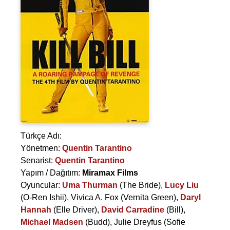
Türkçe Adı:
Yönetmen:
Quentin Tarantino
Senarist:
Quentin Tarantino
Yapım / Dağıtım:
Miramax Films
Oyuncular:
Uma Thurman
(The Bride),
Lucy Liu
(O-Ren Ishii),
Vivica A. Fox
(Vernita Green),
Daryl
Hannah
(Elle Driver),
David Carradine
(Bill),
Michael Madsen
(Budd),
Julie Dreyfus
(Sofie