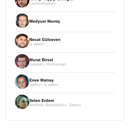
Cumhurbaşkanı
Medyum Memiş
Necat Gülseven
İş adamı
Murat Birsel
Gazeteci
,
Anchorman
Emre Matraş
Şarkıcı
,
İş adamı
Selen Erdem
Antrenör
,
Basketbolcu
,
Sporcu