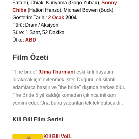
Fatale),
Chiaki Kuriyama
(Gogo Yubari),
Sonny
Chiba
(Hattori Hanzo),
Michael Bowen
(Buck)
Gösterim Tarihi:
2 Ocak
2004
Türü: Dram / Aksiyon
Süre: 1 Saat, 52 Dakika
Ülke:
ABD
Film Özeti
"The bride" (
Uma Thurman
) eski kirli hayatını
bırakmak için evlenmek ister. Düğünü eli silahlı
adamlarca basılır ve "the bride" dışında herkes ölür.
The Bride 5 yıl kaldığı komadan çıkınca intikam
yemini eder. Ona bunu yapanları tek tek bulacaktır.
Kill Bill Film Serisi
Kill Bill Vol1