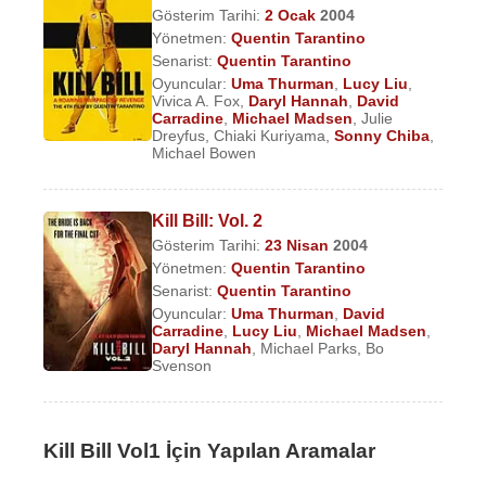
Gösterim Tarihi:
2 Ocak
2004
Yönetmen:
Quentin Tarantino
Senarist:
Quentin Tarantino
Oyuncular:
Uma Thurman
,
Lucy Liu
,
Vivica A. Fox
,
Daryl Hannah
,
David
Carradine
,
Michael Madsen
,
Julie
Dreyfus
,
Chiaki Kuriyama
,
Sonny Chiba
,
Michael Bowen
Kill Bill: Vol. 2
Gösterim Tarihi:
23 Nisan
2004
Yönetmen:
Quentin Tarantino
Senarist:
Quentin Tarantino
Oyuncular:
Uma Thurman
,
David
Carradine
,
Lucy Liu
,
Michael Madsen
,
Daryl Hannah
,
Michael Parks
,
Bo
Svenson
Kill Bill Vol1 İçin Yapılan Aramalar