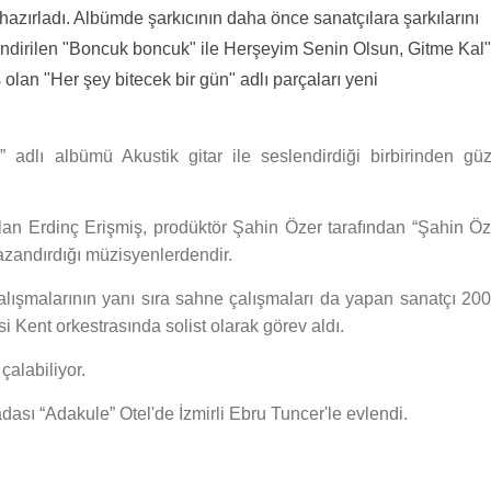
azırladı. Albümde şarkıcının daha önce sanatçılara şarkılarını
endirilen "Boncuk boncuk" ile Herşeyim Senin Olsun, Gitme Kal"
 olan "Her şey bitecek bir gün" adlı parçaları yeni
r” adlı albümü Akustik gitar ile seslendirdiği birbirinden güz
an Erdinç Erişmiş, prodüktör Şahin Özer tarafından “Şahin Öz
azandırdığı müzisyenlerdendir.
çalışmalarının yanı sıra sahne çalışmaları da yapan sanatçı 200
i Kent orkestrasında solist olarak görev aldı.
çalabiliyor.
ası “Adakule” Otel'de İzmirli Ebru Tuncer'le evlendi.