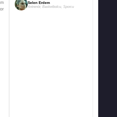
zm
Selen Erdem
Antrenör
,
Basketbolcu
,
Sporcu
or