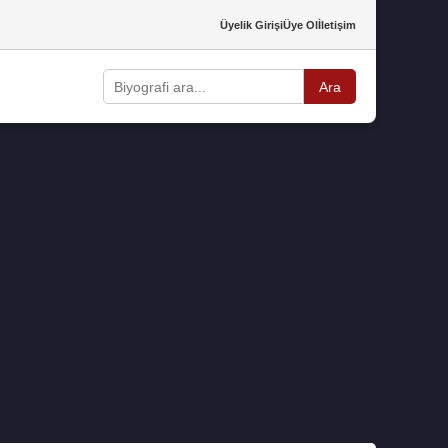
Üyelik Girişi
Üye Ol
İletişim
Ara