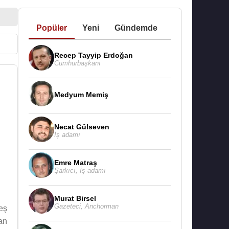
Popüler
Yeni
Gündemde
Recep Tayyip Erdoğan
Cumhurbaşkanı
Medyum Memiş
Necat Gülseven
İş adamı
Emre Matraş
Şarkıcı
,
İş adamı
Murat Birsel
Gazeteci
,
Anchorman
eş
an