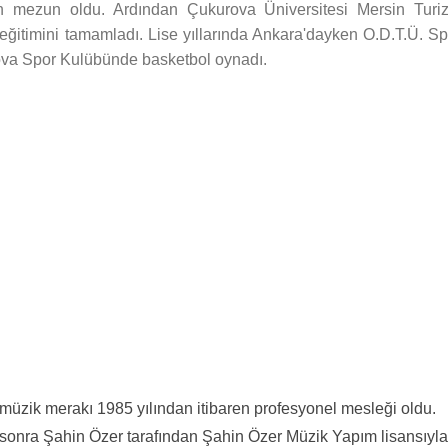
n mezun oldu. Ardından Çukurova Üniversitesi Mersin Turi
eğitimini tamamladı. Lise yıllarında Ankara'dayken O.D.T.Ü. Sp
va Spor Kulübünde basketbol oynadı.
n müzik merakı 1985 yılından itibaren profesyonel mesleği oldu.
a sonra Şahin Özer tarafından Şahin Özer Müzik Yapım lisansıyla