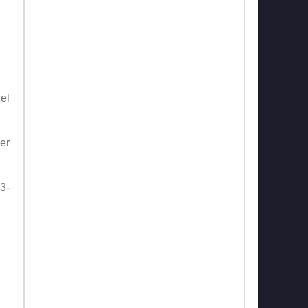
el
er
3-