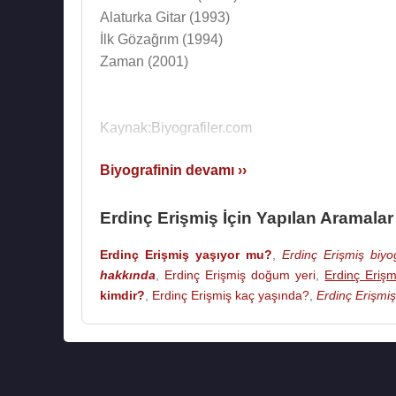
Alaturka Gitar (1993)
İlk Gözağrım (1994)
Zaman (2001)
Kaynak:Biyografiler.com
Biyografinin devamı ››
Erdinç Erişmiş İçin Yapılan Aramalar
Erdinç Erişmiş yaşıyor mu?
,
Erdinç Erişmiş biyog
hakkında
,
Erdinç Erişmiş doğum yeri
,
Erdinç Erişm
kimdir?
,
Erdinç Erişmiş kaç yaşında?
,
Erdinç Erişmiş