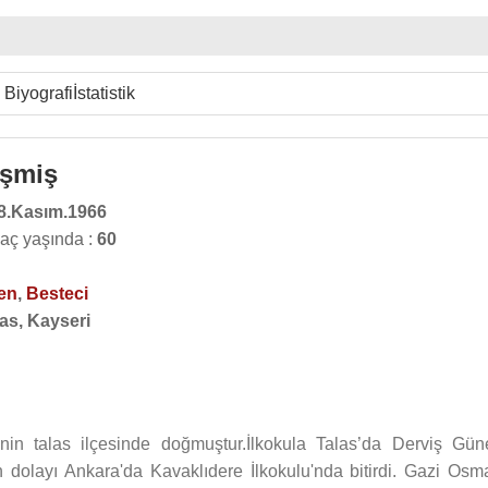
Biyografi
İstatistik
işmiş
8.Kasım.1966
kaç yaşında :
60
en
,
Besteci
as, Kayseri
in talas ilçesinde doğmuştur.İlkokula Talas’da Derviş Gün
n dolayı Ankara'da Kavaklıdere İlkokulu'nda bitirdi. Gazi Osm