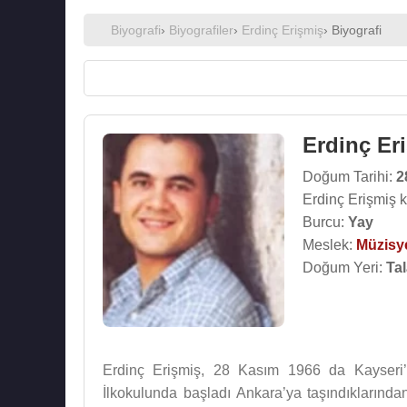
Biyografi
›
Biyografiler
›
Erdinç Erişmiş
› Biyografi
Erdinç Er
Doğum Tarihi:
2
Erdinç Erişmiş 
Burcu:
Yay
Meslek:
Müzisy
Doğum Yeri:
Tal
Erdinç Erişmiş, 28 Kasım 1966 da Kayseri’n
İlkokulunda başladı Ankara’ya taşındıklarında