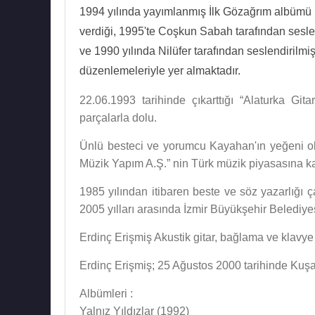
1994 yılında yayımlanmış İlk Gözağrım albümü h
verdiği, 1995'te Coşkun Sabah tarafından sesl
ve 1990 yılında Nilüfer tarafından seslendirilmiş
düzenlemeleriyle yer almaktadır.
22.06.1993 tarihinde çıkarttığı “Alaturka Gita
parçalarla dolu.
Ünlü besteci ve yorumcu Kayahan'ın yeğeni ol
Müzik Yapım A.Ş.” nin Türk müzik piyasasına k
1985 yılından itibaren beste ve söz yazarlığı 
2005 yılları arasında İzmir Büyükşehir Belediyes
Erdinç Erişmiş Akustik gitar, bağlama ve klavye 
Erdinç Erişmiş; 25 Ağustos 2000 tarihinde Kuşad
Albümleri :
Yalnız Yıldızlar (1992)