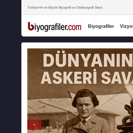
Türkiye’nin en Büyük Biyografi ve Otobiyografi Sitesi
Biyografiler
Vizyo
<