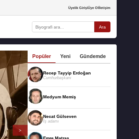
Üyelik Girişi
Üye Ol
İletişim
Ara
Popüler
Yeni
Gündemde
Recep Tayyip Erdoğan
Cumhurbaşkanı
Medyum Memiş
Necat Gülseven
İş adamı
>
Emre Matraş