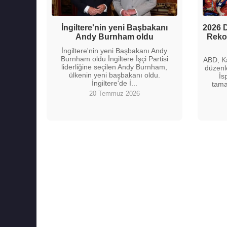
İngiltere'nin yeni Başbakanı
2026 D
Andy Burnham oldu
Rekor
İngiltere'nin yeni Başbakanı Andy
Burnham oldu İngiltere İşçi Partisi
ABD, K
liderliğine seçilen Andy Burnham,
düzenl
ülkenin yeni başbakanı oldu.
İs
İngiltere'de İ...
tama
20 Temmuz 2026