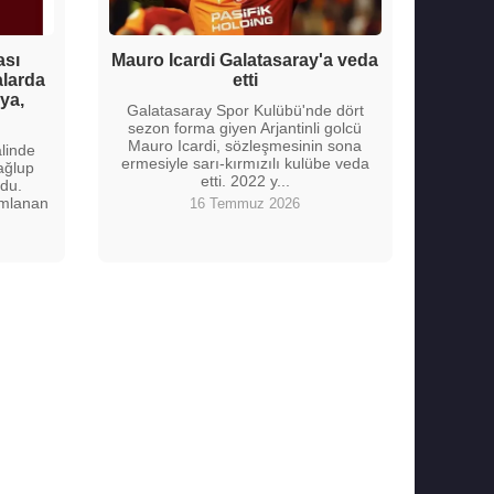
ası
Mauro Icardi Galatasaray'a veda
alarda
etti
ya,
Galatasaray Spor Kulübü'nde dört
sezon forma giyen Arjantinli golcü
Mauro Icardi, sözleşmesinin sona
linde
ermesiyle sarı-kırmızılı kulübe veda
ağlup
etti. 2022 y...
du.
amlanan
16 Temmuz 2026