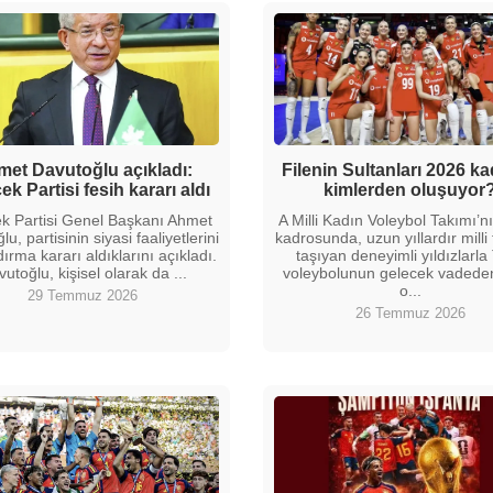
et Davutoğlu açıkladı:
Filenin Sultanları 2026 k
ek Partisi fesih kararı aldı
kimlerden oluşuyor
k Partisi Genel Başkanı Ahmet
A Milli Kadın Voleybol Takımı’
u, partisinin siyasi faaliyetlerini
kadrosunda, uzun yıllardır milli
ırma kararı aldıklarını açıkladı.
taşıyan deneyimli yıldızlarla
utoğlu, kişisel olarak da ...
voleybolunun gelecek vadede
o...
29 Temmuz 2026
26 Temmuz 2026