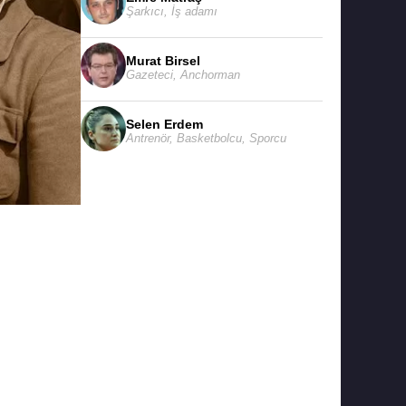
Şarkıcı
,
İş adamı
Murat Birsel
Gazeteci
,
Anchorman
Selen Erdem
Antrenör
,
Basketbolcu
,
Sporcu