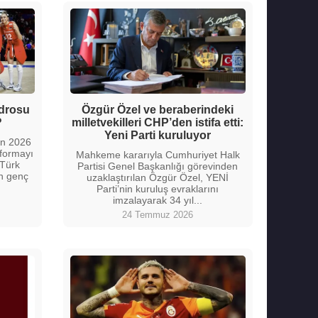
adrosu
Özgür Özel ve beraberindeki
?
milletvekilleri CHP’den istifa etti:
Yeni Parti kuruluyor
nın 2026
 formayı
Mahkeme kararıyla Cumhuriyet Halk
 Türk
Partisi Genel Başkanlığı görevinden
n genç
uzaklaştırılan Özgür Özel, YENİ
Parti’nin kuruluş evraklarını
imzalayarak 34 yıl...
24 Temmuz 2026