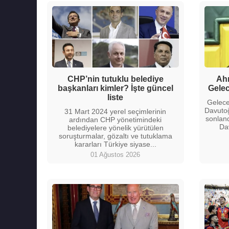
CHP’nin tutuklu belediye
Ahm
başkanları kimler? İşte güncel
Gelec
liste
Gelece
Davutoğl
31 Mart 2024 yerel seçimlerinin
sonland
ardından CHP yönetimindeki
Dav
belediyelere yönelik yürütülen
soruşturmalar, gözaltı ve tutuklama
kararları Türkiye siyase...
01 Ağustos 2026