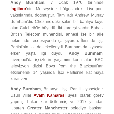
Andy Burnham
, 7 Ocak 1970 tarihinde
İngiltere
’nin Merseyside bölgesindeki Liverpool
yakınlarında doğmuştur. Tam adı Andrew Murray
Burnham'dır. Cheshire'daki sakin bir banliyö köyü
olan Culcheth'te büyüdü. İki kardeşi vardır. Babası
British Telecom mühendisi, annesi ise bir aile
hekiminde resepsiyonda çalışıyordu. İkisi de İşçi
Partisi'nin sıkı destekçileriydi. Burnham da siyasete
erken yaşta ilgi duydu.
Andy Burnham
,
Liverpool'da işsizlerin yaşamını konu alan BBC
televizyon dizisi Boys from the Blackstuff'tan
etkilenerek 14 yaşında İşçi Partisi'ne katılmaya
karar verdi.
Andy Burnham
, Britanyalı İşçi Partili siyasetçidir.
Uzun yıllar
Avam Kamarası
üyesi olarak görev
yapmış, bakanlıklar üstlenmiş ve 2017 yılından
itibaren
Greater Manchester
belediye başkanı