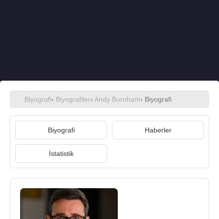
Biyografi
›
Biyografiler
›
Andy Burnham
› Biyografi
Biyografi
Haberler
İstatistik