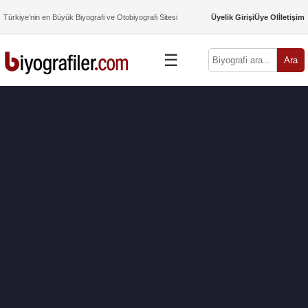
Türkiye’nin en Büyük Biyografi ve Otobiyografi Sitesi
Üyelik Girişi
Üye Ol
İletişim
☰
Ara