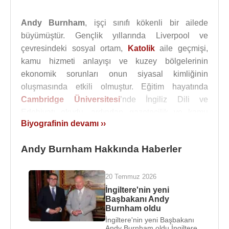
Andy Burnham
, işçi sınıfı kökenli bir ailede
büyümüştür. Gençlik yıllarında Liverpool ve
çevresindeki sosyal ortam,
Katolik
aile geçmişi,
kamu hizmeti anlayışı ve kuzey bölgelerinin
ekonomik sorunları onun siyasal kimliğinin
oluşmasında etkili olmuştur. Eğitim hayatında
Cambridge Üniversitesi
’nde İngiliz Dili ve
Edebiyatı okudu, ardından gazetecilik ve kamu
Biyografinin devamı ››
politikası alanlarında çalışarak siyasete adım
atmıştır.
Andy Burnham Hakkında Haberler
Andy Burnham
, siyasete girmeden önce kısa süre
mezuniyetinin ardından gazeteciliğe başladı; Tank
20 Temmuz 2026
World ve Passenger World Management dahil
İngiltere'nin yeni
olmak üzere sektör dergilerinde çalıştı. Daha sonra
Başbakanı Andy
Burnham oldu
Tony Blair
ve
Gordon Brown
hükümetlerinde
İngiltere'nin yeni Başbakanı
bakanlık yapacak olan Tessa Jowell için araştırmacı
Andy Burnham oldu İngiltere