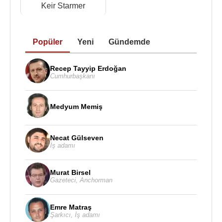
Corbyn
kazanmıştır. Daha sonra
Jeremy
Keir Starmer
Corbyn
’in
Gölge Kabine
sinde
Gölge İçişleri
Bakanı
olarak görev yapmıştır. Bu dönem,
Andy
Burnham
’ın ulusal siyasette deneyimli fakat aynı
Popüler
Yeni
Gündemde
zamanda
Westminster
merkezli siyasetten
uzaklaşma eğilimi gösteren bir figür olarak yeniden
Recep Tayyip Erdoğan
konumlandığı yıllar olmuştur.
Cumhurbaşkanı
2017 yılında
Andy Burnham
,
Greater Manchester
Belediye Başkanı seçilerek kariyerinde yeni bir
Medyum Memiş
döneme başlamıştır. Bu görevle birlikte ulusal
parlamentodan ayrılmış ve bölgesel yönetim,
Necat Gülseven
ulaşım, konut, evsizlik, sağlık, ekonomik kalkınma
İş adamı
ve yerel demokrasi gibi konulara odaklanmıştır. İlk
kez 2017’de seçilen
Andy Burnham
, sonraki 2021
Murat Birsel
Gazeteci
,
Anchorman
yılı ve 2024 seçimlerinde de güçlü destek alarak
yeniden seçildi ve
Greater Manchester
siyasetinin
en görünür isimlerinden biri haline gelmiştir.
Emre Matraş
Şarkıcı
,
İş adamı