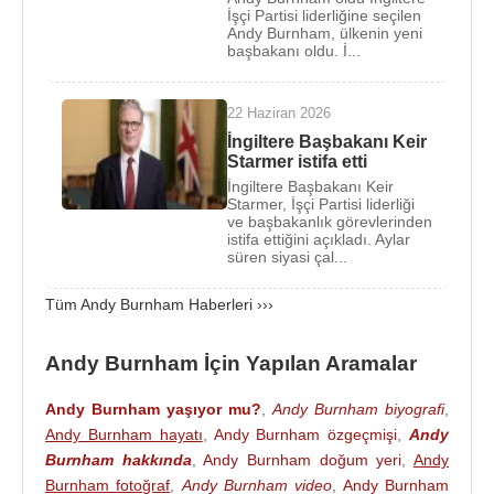
olarak çalıştı. 1997 yılı genel seçimlerinden sonra
İşçi Partisi liderliğine seçilen
Andy Burnham, ülkenin yeni
kamu politikası ve parlamento çevresinde görevler
başbakanı oldu. İ...
üstlenmiş,
Chris Smith
döneminde
Kültür, Medya
ve Spor Bakanlığı
için özel danışman olarak
22 Haziran 2026
çalışmıştır. Bu dönem,
Andy Burnham
’ın medya,
İngiltere Başbakanı Keir
kültür, spor ve kamu yönetimi alanlarındaki
Starmer istifa etti
deneyimini artırmıştır.
İngiltere Başbakanı Keir
Starmer, İşçi Partisi liderliği
2001 yılında
Andy Burnham
ve başbakanlık görevlerinden
,
İşçi Partisi
adayı
istifa ettiğini açıkladı. Aylar
olarak Leigh seçim bölgesinden milletvekili
süren siyasi çal...
seçilmiştir. 2001-2017 yılları arasında
Avam
Kamarası
Tüm Andy Burnham Haberleri ›››
üyesi olarak görev yapmış ve kısa
sürede
İşçi Partisi
içinde yükselen isimlerden biri
haline gelmiştir. Parlamento kariyerinde özellikle
Andy Burnham İçin Yapılan Aramalar
kamu hizmetleri, sağlık politikası, kültür, spor ve
Andy Burnham yaşıyor mu?
,
Andy Burnham biyografi
,
sosyal adalet konularıyla ilgilenmiştir.
Andy Burnham hayatı
,
Andy Burnham özgeçmişi
,
Andy
Andy Burnham
,
Gordon Brown
hükümeti
Burnham hakkında
,
Andy Burnham doğum yeri
,
Andy
Burnham fotoğraf
,
Andy Burnham video
,
Andy Burnham
döneminde önemli bakanlık görevleri üstlenmiştir.