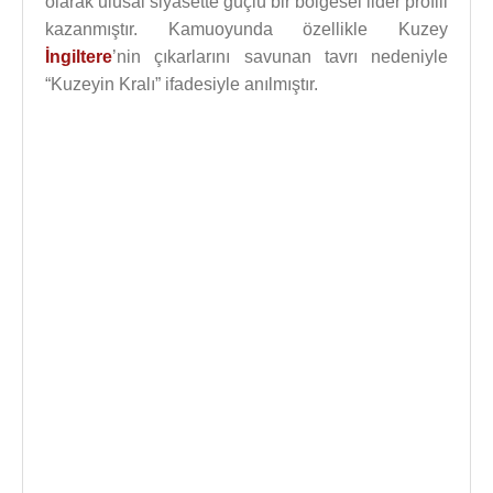
olarak ulusal siyasette güçlü bir bölgesel lider profili
kazanmıştır. Kamuoyunda özellikle Kuzey
İngiltere
’nin çıkarlarını savunan tavrı nedeniyle
“Kuzeyin Kralı” ifadesiyle anılmıştır.