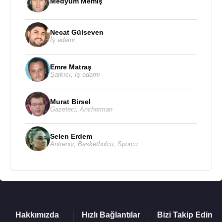
Medyum Memiş
Necat Gülseven
İş adamı
Emre Matraş
Şarkıcı
,
İş adamı
Murat Birsel
Gazeteci
,
Anchorman
Selen Erdem
Antrenör
,
Basketbolcu
,
Sporcu
Hakkımızda
Hızlı Bağlantılar
Bizi Takip Edin