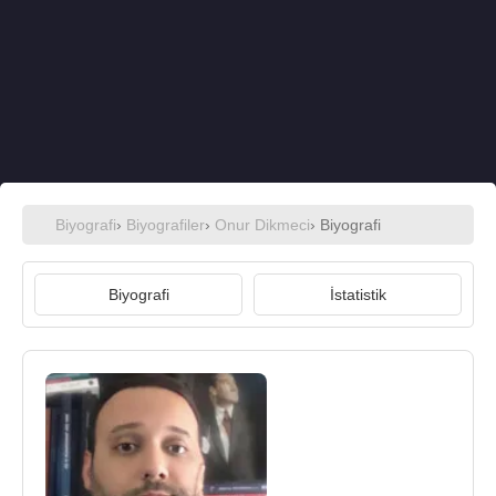
Biyografi
›
Biyografiler
›
Onur Dikmeci
› Biyografi
Biyografi
İstatistik