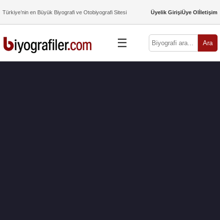
Türkiye’nin en Büyük Biyografi ve Otobiyografi Sitesi
Üyelik Girişi
Üye Ol
İletişim
☰
Ara