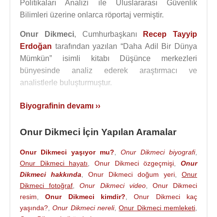
Politikaları Analizi ile Uluslararası Güvenlik
Bilimleri üzerine onlarca röportaj vermiştir.
Onur Dikmeci
, Cumhurbaşkanı
Recep Tayyip
Erdoğan
tarafından yazılan “Daha Adil Bir Dünya
Mümkün” isimli kitabı Düşünce merkezleri
bünyesinde analiz ederek araştırmacı ve
analistlerle buluşturmuştur.
Cumhurbaşkanlığı İletişim Başkanlığı ile ilgili ilk
Biyografinin devamı ››
akademik eseri yazmıştır.
Onur Dikmeci İçin Yapılan Aramalar
Katıldığı ya da düzenleyici olarak yer aldığı bazı
eğitim programları:
Onur Dikmeci yaşıyor mu?
,
Onur Dikmeci biyografi
,
“Terör ve İstihbarat Okulu”, “Terörizmle Mücadele ve
Onur Dikmeci hayatı
,
Onur Dikmeci özgeçmişi
,
Onur
İstihbarat”, “İstihbarat Örgütleri”, “Vaka Analizleri
Dikmeci hakkında
,
Onur Dikmeci doğum yeri
,
Onur
Kapsamında İstihbarat”, “Dışişleri ve Güvenlik
Dikmeci fotoğraf
,
Onur Dikmeci video
,
Onur Dikmeci
Bürokrasisine Hazırlık Eğitimi”, “İstihbarat ve
resim
,
Onur Dikmeci kimdir?
,
Onur Dikmeci kaç
Güvenlik”, “İstihbarat ve Psikolojik Savaş”, “
NATO
yaşında?
,
Onur Dikmeci nereli
,
Onur Dikmeci memleketi
,