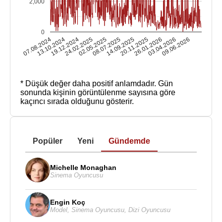
2,000
0
07.08.2024
13.10.2024
19.12.2024
24.02.2025
02.05.2025
08.07.2025
14.09.2025
20.11.2025
26.01.2026
03.04.2026
09.06.2026
* Düşük değer daha positif anlamdadır.
Gün
sonunda kişinin görüntülenme sayısına göre
kaçıncı sırada olduğunu gösterir.
Popüler
Yeni
Gündemde
Michelle Monaghan
Sinema Oyuncusu
Engin Koç
Model
,
Sinema Oyuncusu
,
Dizi Oyuncusu