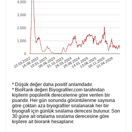
4,000
3,000
2,000
1,000
0
14.01.2025
31.10.2023
16.08.2022
05.11.2025
20.08.2024
06.06.2023
22.03.2022
10.06.2025
26.03.2024
10.01.2023
01.04.2026
* Düşük değer daha positif anlamdadır.
* BioRank değeri Biyografiler.com tarafından
kişilerin popülerlik derecelerine göre verilen bir
puandır. Her gün sonunda görüntülenme sayısına
göre çoktan aza biyografiler sıralanarak her bir
biyografi için günlük sıralama derecesi bulunur. Son
30 güne ait ortalama sıralama derecesine göre
kişilere ait biorank hesaplanır.