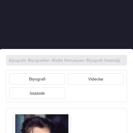
Biyografi
›
Biyografiler
›
Matild Manukyan
› Biyografi İstatistiği
Biyografi
Videolar
İstatistik