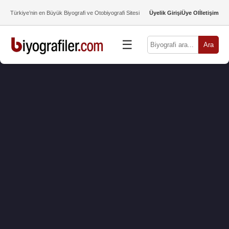
Türkiye’nin en Büyük Biyografi ve Otobiyografi Sitesi
Üyelik Girişi
Üye Ol
İletişim
☰
Ara