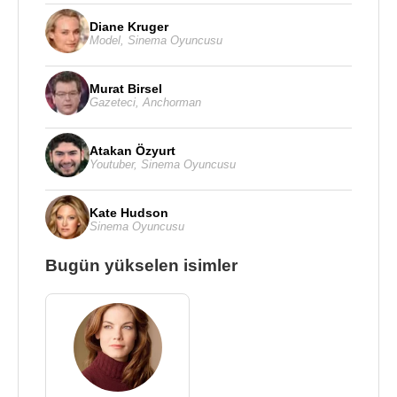
Diane Kruger
Model
,
Sinema Oyuncusu
Murat Birsel
Gazeteci
,
Anchorman
Atakan Özyurt
Youtuber
,
Sinema Oyuncusu
Kate Hudson
Sinema Oyuncusu
Bugün yükselen isimler