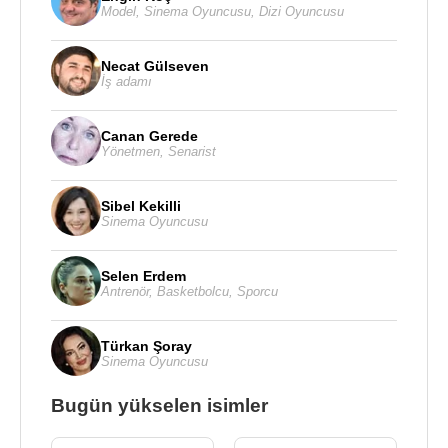
Model
,
Sinema Oyuncusu
,
Dizi Oyuncusu
Necat Gülseven
İş adamı
Canan Gerede
Yönetmen
,
Senarist
Sibel Kekilli
Sinema Oyuncusu
Selen Erdem
Antrenör
,
Basketbolcu
,
Sporcu
Türkan Şoray
Sinema Oyuncusu
Bugün yükselen isimler