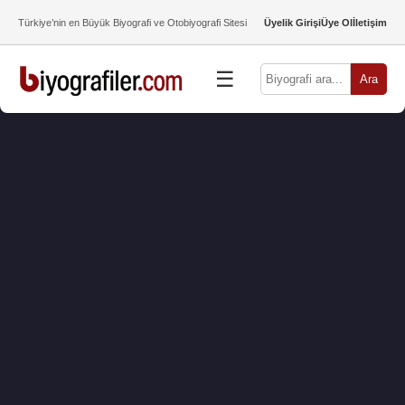
Türkiye’nin en Büyük Biyografi ve Otobiyografi Sitesi
Üyelik Girişi
Üye Ol
İletişim
☰
Ara