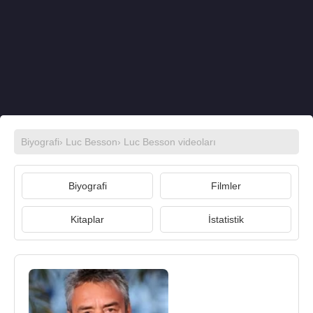
Biyografi
›
Luc Besson
›
Luc Besson videoları
Biyografi
Filmler
Kitaplar
İstatistik