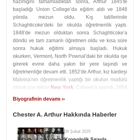
hazırlığını tamamladıktan sonra, Arthur 1845'te
başladığı Union College’da eğitim aldı ve 1848
yılında mezun oldu. Kış tatillerinde
Schaghticoke'deki bir okulda öğretmenlik yaptı.
1848'de mezun olduktan sonra Schaghticoke'a
döndü ve tam zamanlı öğretmen oldu ve kısa süre
sonra hukuk eğitimi almaya başladı. Hukuk
okurken, Vermont, North Pownal'daki bir okulda işe
girerek evine daha yakın bir yere taşındı ve
öğretmenliğe devam etti. 1852'de Arthur, kız kardeşi
Malvina'nın öğretmenlik yaptığı bir okulun müdürü
olmak için tekrar
New York
, Cohoes'a taşındı. 1854
yılında
New York
’ta avukatlık kariyerine başladı.
Biyografinin devamı ››
Chester A. Arthur
, genç avukatlık döneminde
Chester A. Arthur Hakkında Haberler
kölelik karşıtı davalarla ve
New York
siyasetindeki
Cumhuriyetçi çevrelerle bağlantı kurdu. 1861
yılında
Amerikan İç Savaşı
sırasında
New York
08 Şubat 2025
eyalet milislerinde tuğgeneral olarak görevlendirildi
Kronolojik Sırayla