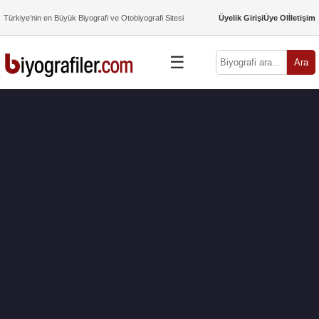
Türkiye’nin en Büyük Biyografi ve Otobiyografi Sitesi
Üyelik Girişi
Üye Ol
İletişim
☰
Ara