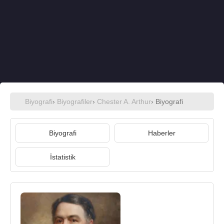
Biyografi
›
Biyografiler
›
Chester A. Arthur
› Biyografi
Biyografi
Haberler
İstatistik