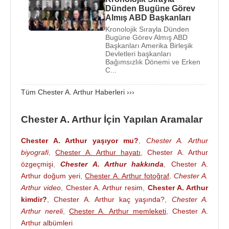
Dünden Bugüne Görev
ve levazım sorumlusu olarak görev yaptı. Bu görev,
Almış ABD Başkanları
ona idari yetenek kazandırdı ve
New York
Kronolojik Sırayla Dünden
Cumhuriyetçi Partisi içindeki konumunu
Bugüne Görev Almış ABD
Başkanları Amerika Birleşik
güçlendirdi.
Devletleri başkanları
Bağımsızlık Dönemi ve Erken
Chester A. Arthur
,
New York
siyasetinde
Roscoe
C...
Conkling
liderliğindeki Stalwart kanadıyla
Tüm Chester A. Arthur Haberleri ›››
ilişkilendirildi. 1871-1875 yılları arasında
New York
Limanı gümrük tahsildarı olarak görev yaptı. Bu
Chester A. Arthur İçin Yapılan Aramalar
makam, dönemin ganimet sistemiyle bağlantılı en
etkili federal görevlerinden biri olarak görülüyordu.
Chester A. Arthur yaşıyor mu?
,
Chester A. Arthur
Chester A. Arthur
’un siyasi yükselişi başlangıçta
biyografi
,
Chester A. Arthur hayatı
,
Chester A. Arthur
bu patronaj ağıyla ilişkilendirildi.
özgeçmişi
,
Chester A. Arthur hakkında
,
Chester A.
Arthur doğum yeri
,
Chester A. Arthur fotoğraf
,
Chester A.
Chester A. Arthur
, 1880 başkanlık seçimlerinde
Arthur video
,
Chester A. Arthur resim
,
Chester A. Arthur
Cumhuriyetçi Parti listesinden
James A. Garfield
’ın
kimdir?
,
Chester A. Arthur kaç yaşında?
,
Chester A.
başkan yardımcısı adayı oldu. Seçimin
Arthur nereli
,
Chester A. Arthur memleketi
,
Chester A.
kazanılmasının ardından 1881 yılında
Amerika
Arthur albümleri