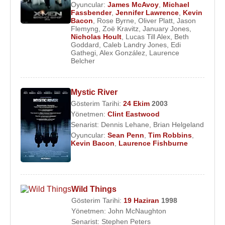
Oyuncular:
James McAvoy
,
Michael
Fassbender
,
Jennifer Lawrence
,
Kevin
Bacon
,
Rose Byrne
,
Oliver Platt
,
Jason
Flemyng
,
Zoë Kravitz
,
January Jones
,
Nicholas Hoult
,
Lucas Till Alex
,
Beth
Goddard
,
Caleb Landry Jones
,
Edi
Gathegi
,
Alex González
,
Laurence
Belcher
Mystic River
Gösterim Tarihi:
24 Ekim
2003
Yönetmen:
Clint Eastwood
Senarist:
Dennis Lehane
,
Brian Helgeland
Oyuncular:
Sean Penn
,
Tim Robbins
,
Kevin Bacon
,
Laurence Fishburne
Wild Things
Gösterim Tarihi:
19 Haziran
1998
Yönetmen:
John McNaughton
Senarist:
Stephen Peters