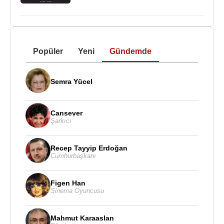
Popüler
Yeni
Gündemde
Semra Yücel
Cansever
Şarkıcı
Recep Tayyip Erdoğan
Cumhurbaşkanı
Figen Han
Sinema Oyuncusu
Mahmut Karaaslan