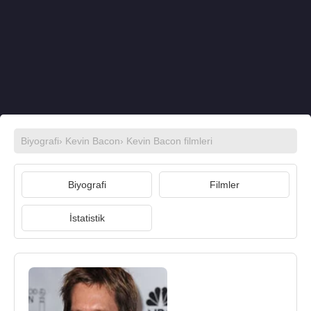
Biyografi
›
Kevin Bacon
›
Kevin Bacon filmleri
Biyografi
Filmler
İstatistik