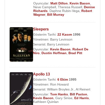
Oyuncular:
Matt Dillon
,
Kevin Bacon
,
Neve Campbell
,
Theresa Russell
,
Denise
Richards
,
Daphne Rubin-Vega
,
Robert
Wagner
,
Bill Murray
Sleepers
Gösterim Tarihi:
22 Kasım
1996
Yönetmen:
Barry Levinson
Senarist:
Barry Levinson
Oyuncular:
Kevin Bacon
,
Robert De
Niro
,
Dustin Hoffman
,
Brad Pitt
Apollo 13
Gösterim Tarihi:
6 Ekim
1995
Yönetmen:
Ron Howard
Senarist:
William Broyles Jr.
,
Al Reinert
Oyuncular:
Tom Hanks
,
Bill Paxton
,
Kevin Bacon
,
Gary Sinise
,
Ed Harris
,
Kathleen Quinlan