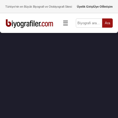
Türkiye’nin en Büyük Biyografi ve Otobiyografi Sitesi
Üyelik Girişi
Üye Ol
İletişim
☰
Ara