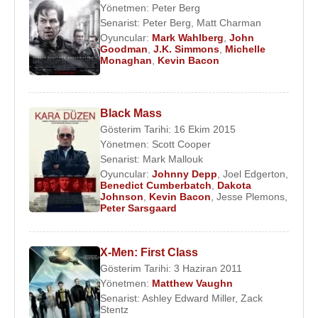
Yönetmen:
Peter Berg
Senarist:
Peter Berg
,
Matt Charman
Oyuncular:
Mark Wahlberg
,
John
Goodman
,
J.K. Simmons
,
Michelle
Monaghan
,
Kevin Bacon
Black Mass
Gösterim Tarihi: 16 Ekim 2015
Yönetmen:
Scott Cooper
Senarist:
Mark Mallouk
Oyuncular:
Johnny Depp
,
Joel Edgerton
,
Benedict Cumberbatch
,
Dakota
Johnson
,
Kevin Bacon
,
Jesse Plemons
,
Peter Sarsgaard
X-Men: First Class
Gösterim Tarihi: 3 Haziran 2011
Yönetmen:
Matthew Vaughn
Senarist:
Ashley Edward Miller
,
Zack
Stentz