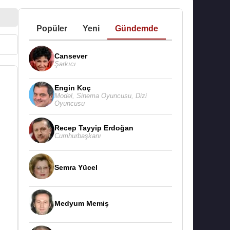
Popüler
Yeni
Gündemde
Cansever
Şarkıcı
Engin Koç
Model
,
Sinema Oyuncusu
,
Dizi
Oyuncusu
Recep Tayyip Erdoğan
Cumhurbaşkanı
Semra Yücel
Medyum Memiş