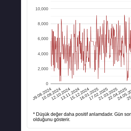
10,000
8,000
6,000
4,000
2,000
0
09.08.2024
13.11.2024
17.02.2025
24.05.2
12.10.2024
16.01.2025
22.04.2025
21.03.2025
25
10.09.2024
15.12.2024
* Düşük değer daha positif anlamdadır.
Gün son
olduğunu gösterir.