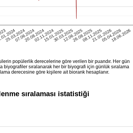
.01.2024
05.04.2026
15.01.2025
2023
21.01.2026
02.11.2024
08.11.2025
20.08.2024
26.08.2025
07.06.2024
12.06.2025
25.03.2024
18.06.2026
30.03.2025
ilerin popülerlik derecelerine göre verilen bir puandır. Her gün
iyografiler sıralanarak her bir biyografi için günlük sıralama
lama derecesine göre kişilere ait biorank hesaplanır.
nme sıralaması istatistiği