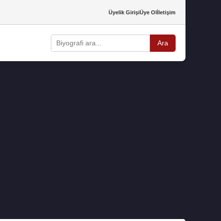
Üyelik Girişi
Üye Ol
İletişim
Ara