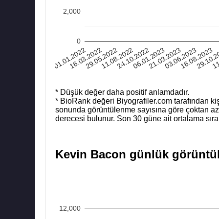
2,000
0
11
24.10.2022
29.10.
11.08.2022
16.08.2023
29.05.2022
03.06.2023
16.03.2022
21.03.2023
01.01.2022
06.01.2023
* Düşük değer daha positif anlamdadır.
* BioRank değeri Biyografiler.com tarafından kiş
sonunda görüntülenme sayısına göre çoktan aza b
derecesi bulunur. Son 30 güne ait ortalama sıra
Kevin Bacon günlük görüntüle
12,000