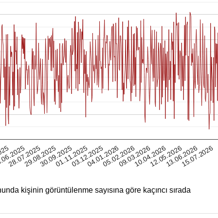
13.06.2026
025
29.08.2025
03.12.2025
09.03.2026
28.07.2025
01.11.2025
05.02.2026
12.05.2026
.06.2025
30.09.2025
04.01.2026
10.04.2026
15.07.2026
unda kişinin görüntülenme sayısına göre kaçıncı sırada