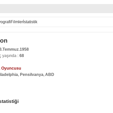
ografi
Filmler
İstatistik
con
8.Temmuz.1958
ç yaşında :
68
 Oyuncusu
iladelphia, Pensilvanya, ABD
atistiği