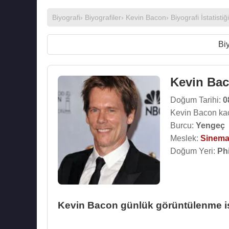
Biyografi
›
Biyografiler
›
Kevin Bacon
› Biyografi İstatistiği
Biy
Kevin Ba
Doğum Tarihi:
0
Kevin Bacon ka
Burcu:
Yengeç
Meslek:
Sinema
Doğum Yeri:
Ph
Kevin Bacon günlük görüntülenme ist