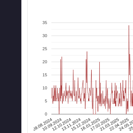
35
30
25
20
15
10
5
0
09.08.2024
17.02.2025
16.01.2025
15.12.2024
25
13.11.2024
24.05.2
12.10.2024
22.04.2025
10.09.2024
21.03.2025