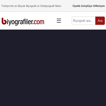
Türkiye’nin en Büyük Biyografi ve Otobiyografi Sitesi
Üyelik Girişi
Üye Ol
İletişim
☰
Ara