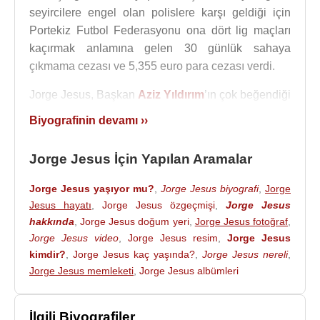
seyircilere engel olan polislere karşı geldiği için
Portekiz Futbol Federasyonu ona dört lig maçları
kaçırmak anlamına gelen 30 günlük sahaya
çıkmama cezası ve 5,355 euro para cezası verdi.
Jorge Jesus, Başkan
Aziz Yıldırım
’ın çok beğendiği
teknik adamlardan birisidir.
Biyografinin devamı ››
Jorge Jesus’un ilk evliliğinden Tania ve Gonçalo
Jorge Jesus İçin Yapılan Aramalar
adlarında 1 kızı 1 oğlu vardır. 1991 yılında evlendiği
ikinci eşi Ivone’den de Mauro adında1 oğlu vardır.
Jorge Jesus yaşıyor mu?
,
Jorge Jesus biyografi
,
Jorge
Jorge Jesus
Jesus hayatı
,
, 2 Haziran 2022 tarihinde bir yıllığına
Jorge Jesus özgeçmişi
,
Jorge Jesus
hakkında
,
Jorge Jesus doğum yeri
,
Jorge Jesus fotoğraf
,
Fenerbahçe Spor Kulübü
ile anlaştı. 11 Haziran
Jorge Jesus video
,
Jorge Jesus resim
,
Jorge Jesus
2023'te Fenerbahçe'yle Ziraat Türkiye Kupası'nı
kimdir?
,
Jorge Jesus kaç yaşında?
,
Jorge Jesus nereli
,
kazandı. Sözleşmesinin sona ermesiyle, 12
Jorge Jesus memleketi
,
Jorge Jesus albümleri
Haziran 2023 tarihinde Fenerbahçe’den ayrıldı.
Fenerbahçe, Jorge Jesus yönetiminde çıktığı 52
maçta; 35 galibiyet, 10 beraberlik, 7 mağlubiyet
İlgili Biyografiler