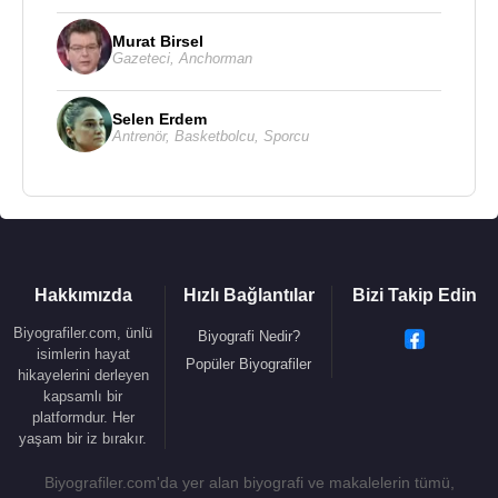
başkanlığına
Jerome Powell
'ı aday gösterdi.
Murat Birsel
5 Aralık
2017
tarihinde Senatonun 22-1 oyla
Gazeteci
,
Anchorman
onaylaması ile Fed Başkanı
Jerome Powell
, oldu.
3 Şubat
2018
tarihinde yeni görevine başlayacak.
Selen Erdem
Antrenör
,
Basketbolcu
,
Sporcu
Kaynak:Biyografiler.com
Hakkımızda
Hızlı Bağlantılar
Bizi Takip Edin
Biyografiler.com, ünlü
Biyografi Nedir?
isimlerin hayat
Popüler Biyografiler
hikayelerini derleyen
kapsamlı bir
platformdur. Her
yaşam bir iz bırakır.
Biyografiler.com'da yer alan biyografi ve makalelerin tümü,