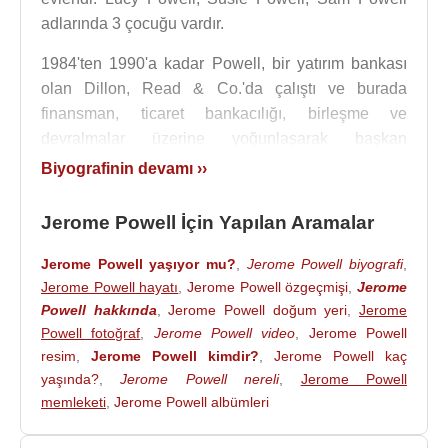
adlarında 3 çocuğu vardır.
1984'ten 1990'a kadar Powell, bir yatırım bankası
olan Dillon, Read & Co.'da çalıştı ve burada
finansman, ticaret bankacılığı, birleşme ve
devralmalar üzerine yoğunlaşarak başkan
yardımcılığına yükseldi.
Biyografinin devamı ››
1990 ve 1993 yılları arasında, baba
George Bush
Jerome Powell İçin Yapılan Aramalar
döneminde
ABD
Hazine Bakanlığı’nda üst düzey
görevlerde bulundu. ABD Hazine Bakanlığı'nda
Jerome Powell yaşıyor mu?
,
Jerome Powell biyografi
,
hazine tahvilleriyle ilgili usulsüzlükleri inceleyen
Jerome Powell hayatı
,
Jerome Powell özgeçmişi
,
Jerome
departmanda görev yaptı.
Powell hakkında
,
Jerome Powell doğum yeri
,
Jerome
Powell fotoğraf
,
Jerome Powell video
,
Jerome Powell
1993
yılında Bankers Trust'ın genel müdürü olarak
resim
,
Jerome Powell kimdir?
,
Jerome Powell kaç
çalışmaya başladı, ancak birkaç müşterinin zarara
yaşında?
,
Jerome Powell nereli
,
Jerome Powell
uğramasından sonra
1995
yılında ayrıldı ve yatırım
memleketi
,
Jerome Powell albümleri
bankası Dillon, Read & Co. için çalışmaya geri
döndü.