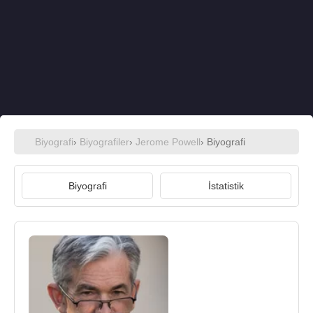
Biyografi
›
Biyografiler
›
Jerome Powell
› Biyografi
Biyografi
İstatistik