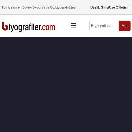
Türkiye’nin en Büyük Biyografi ve Otobiyografi Sitesi
Üyelik Girişi
Üye Ol
İletişim
☰
Ara