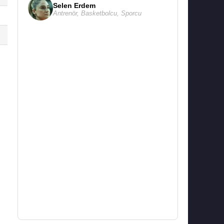
Selen Erdem
Antrenör
,
Basketbolcu
,
Sporcu