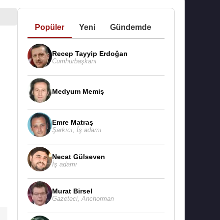
Popüler
Yeni
Gündemde
Recep Tayyip Erdoğan
Cumhurbaşkanı
Medyum Memiş
Emre Matraş
Şarkıcı
,
İş adamı
Necat Gülseven
İş adamı
Murat Birsel
Gazeteci
,
Anchorman