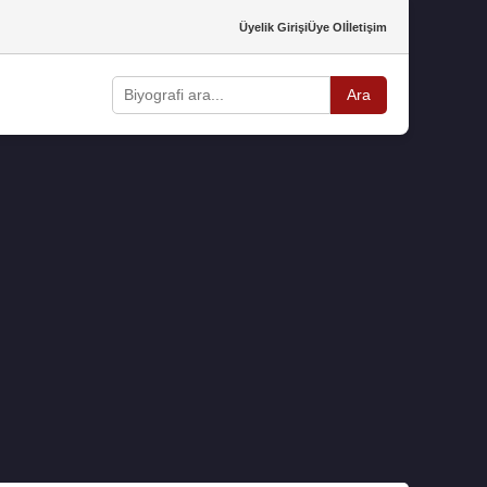
Üyelik Girişi
Üye Ol
İletişim
Ara