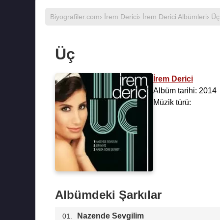
Biyografiler.com
›
İrem Derici
›
İrem Derici Albümleri
› Üç
Üç
İrem Derici
Albüm tarihi: 2014
Müzik türü:
Albümdeki Şarkılar
Nazende Sevgilim
01.