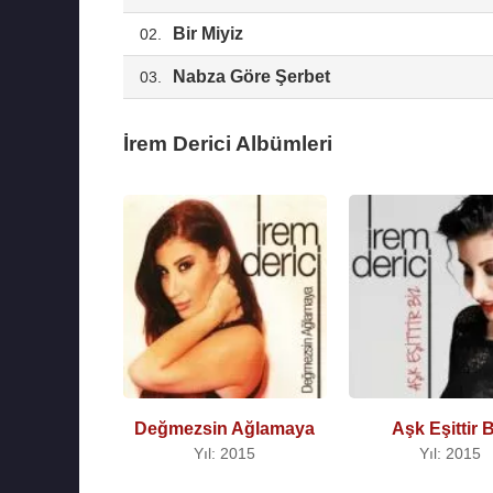
Bir Miyiz
02.
Nabza Göre Şerbet
03.
İrem Derici Albümleri
Değmezsin Ağlamaya
Aşk Eşittir B
Yıl: 2015
Yıl: 2015