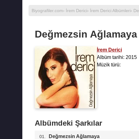
Biyografiler.com
›
İrem Derici
›
İrem Derici Albümleri
› D
Değmezsin Ağlamaya
İrem Derici
Albüm tarihi: 2015
Müzik türü:
Albümdeki Şarkılar
Değmezsin Ağlamaya
01.