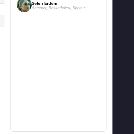
Selen Erdem
Antrenör
,
Basketbolcu
,
Sporcu