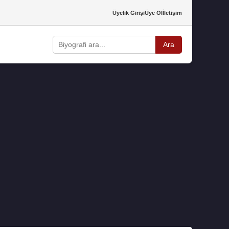
Üyelik Girişi
Üye Ol
İletişim
Ara