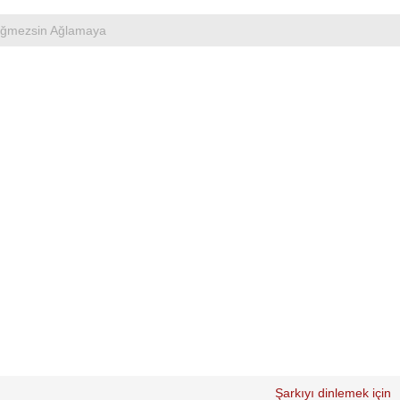
eğmezsin Ağlamaya
Şarkıyı dinlemek için