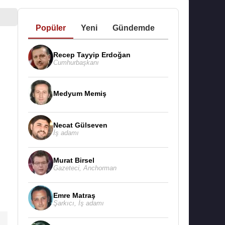
Popüler
Yeni
Gündemde
Recep Tayyip Erdoğan
Cumhurbaşkanı
Medyum Memiş
Necat Gülseven
İş adamı
Murat Birsel
Gazeteci
,
Anchorman
Emre Matraş
Şarkıcı
,
İş adamı