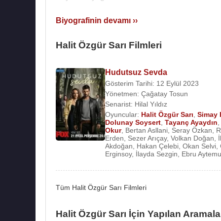
Biyografinin devamı ››
Halit Özgür Sarı Filmleri
Hudutsuz Sevda
Gösterim Tarihi: 12 Eylül 2023
Yönetmen:
Çağatay Tosun
Senarist:
Hilal Yıldız
Oyuncular:
Halit Özgür Sarı
,
Simay 
Dolunay Soysert
,
Tayanç Ayaydın
Okur
,
Bertan Asllani
,
Seray Özkan
,
R
Erden
,
Sezer Arıçay
,
Volkan Doğan
,
Akdoğan
,
Hakan Çelebi
,
Okan Selvi
,
Erginsoy
,
İlayda Sezgin
,
Ebru Aytemu
Tüm Halit Özgür Sarı Filmleri
Halit Özgür Sarı İçin Yapılan Aramala