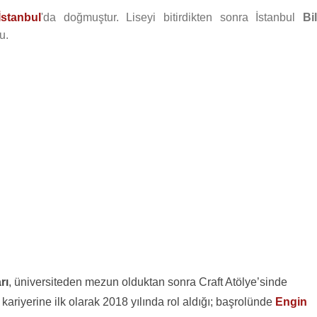
İstanbul
'da doğmuştur. Liseyi bitirdikten sonra İstanbul
Bi
u.
rı
, üniversiteden mezun olduktan sonra Craft Atölye’sinde
ariyerine ilk olarak 2018 yılında rol aldığı; başrolünde
Engin