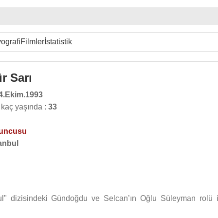
ografi
Filmler
İstatistik
r Sarı
4.Ekim.1993
 kaç yaşında :
33
yuncusu
anbul
ğrul" dizisindeki Gündoğdu ve Selcan’ın Oğlu Süleyman rolü i