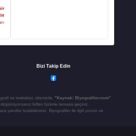
ür
lit
arı
Bizi Takip Edin
ografi ve makaleyi, sitenizde,
"Kaynak: Biyografiler.com"
yı düşünüyorsanız lütfen bizimle temasa geçiniz.
 yanıtlar bulabilirsiniz. Biyografiler ile ilgili yorum ve