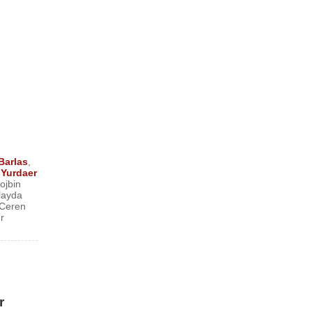
Barlas
,
,
Yurdaer
ojbin
İlayda
Ceren
r
r