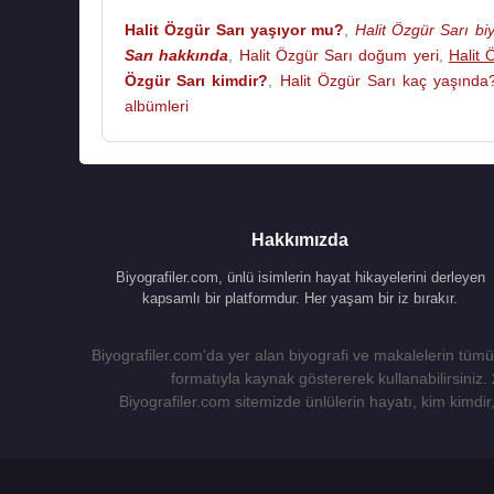
Halit Özgür Sarı yaşıyor mu?
,
Halit Özgür Sarı biy
Sarı hakkında
,
Halit Özgür Sarı doğum yeri
,
Halit 
Özgür Sarı kimdir?
,
Halit Özgür Sarı kaç yaşında
albümleri
Hakkımızda
Biyografiler.com, ünlü isimlerin hayat hikayelerini derleyen
kapsamlı bir platformdur. Her yaşam bir iz bırakır.
Biyografiler.com'da yer alan biyografi ve makalelerin tümü,
formatıyla kaynak göstererek kullanabilirsiniz.
Biyografiler.com sitemizde ünlülerin hayatı, kim kimdir, 