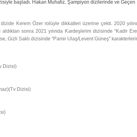
 dizisiyle başladı. Hakan Muhafız, Şampiyon dizilerinde ve Geçen
dizide Kerem Özer rolüyle dikkatleri üzerine çekti. 2020 yılın
 aldıktan sonra 2021 yılında Kardeşlerim dizisinde “Kadir Ere
nda ise, Gizli Saklı dizisinde “Pamir Ulaş/Levent Güneş” karakterler
 Dizisi)
maz)(Tv Dizisi)
si)