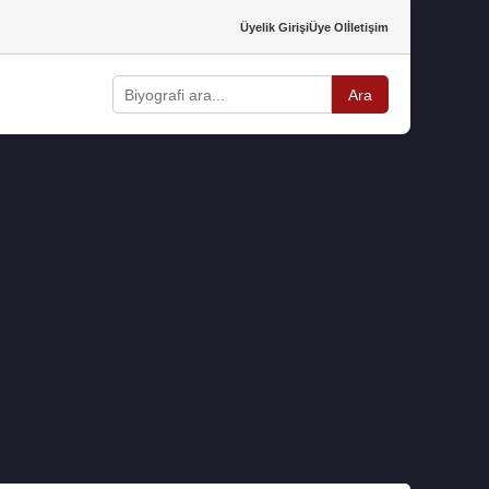
Üyelik Girişi
Üye Ol
İletişim
Ara