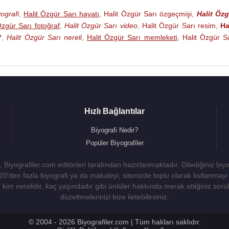
ografi
,
Halit Özgür Sarı hayatı
,
Halit Özgür Sarı özgeçmişi
,
Halit Özg
Özgür Sarı fotoğraf
,
Halit Özgür Sarı video
,
Halit Özgür Sarı resim
,
Ha
?
,
Halit Özgür Sarı nereli
,
Halit Özgür Sarı memleketi
,
Halit Özgür S
Hızlı Bağlantılar
Biyografi Nedir?
Popüler Biyografiler
 Biyografiler.com editörleri tarafından hazırlanmaktadır. Dilediğiniz biy
 20'den fazla biyografi ya da makaleyi, sitenizde toplu olarak kullanma
kim nerelidir, kaç yaşındadır gibi ünlüler hakkında merak ettiğiniz sorulara
düzeltmelerinizi bize iletebilirsiniz.
© 2004 - 2026 Biyografiler.com | Tüm hakları saklıdır.