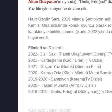
Altan Düzyatan
'ın oynadığı "Diriliş Ertuğrul"
Yaz filmiyle kariyerine devam etti.
Halit Özgür Sarı
, 2019 yılında Şampiyon adlı 
Kırmızı Oda dizisinde konuk oyuncu olarak rol
karakteriyle birlikte tanınırlığı arttı. 2022 yılı
hayat verdi.
Filmleri ve Dizileri
:
2022- Gizli Saklı (Pamir Ulaş/Levent Güneş) (Tv
2021 - Kardeşlerim (Kadir Eren) (Tv Dizisi)
2021 - Geçen Yaz (Burak) (Sinema Filmi)
2020 - Kırmızı Oda (Klinik Müdürü Murat Sarsıl
2019-2020 - Şampiyon (Kerem)(Tv Dizisi)
2020 - Hakan: Muhafız (Arif)(Tv Dizisi)
2018-2019 - Diriliş: Ertuğrul (Süleyman)(Tv Dizi
Kaynak:Biyografiler.com