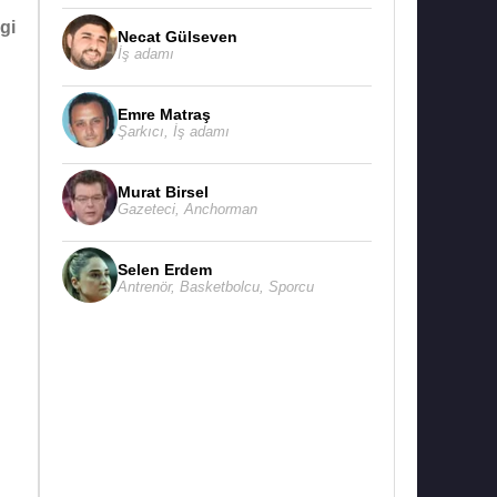
lgi
Necat Gülseven
İş adamı
Emre Matraş
Şarkıcı
,
İş adamı
Murat Birsel
Gazeteci
,
Anchorman
Selen Erdem
Antrenör
,
Basketbolcu
,
Sporcu