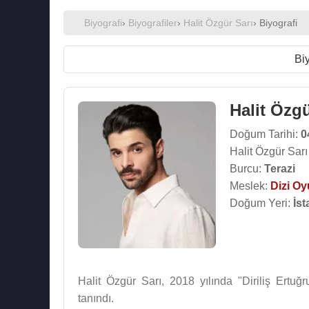
Biyografi
›
Biyografiler
›
Halit Özgür Sarı
› Biyografi
Biy
Halit Özgü
Doğum Tarihi:
0
Halit Özgür Sarı
Burcu:
Terazi
Meslek:
Dizi O
Doğum Yeri:
İst
Halit Özgür Sarı, 2018 yılında "Diriliş Ertu
tanındı.