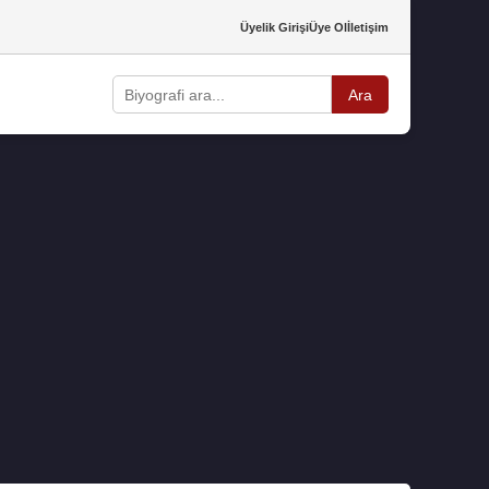
Üyelik Girişi
Üye Ol
İletişim
Ara