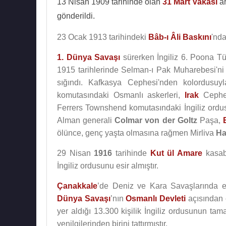
13 Nisan 1909 tarihinde olan
31 Mart Vakası
ar
gönderildi.
23 Ocak 1913 tarihindeki
Bâb-ı Âli Baskını
'nd
1. Dünya Savaşı
sürerken İngiliz 6. Poona T
1915 tarihlerinde Selman-ı Pak Muharebesi'ni 
sığındı. Kafkasya Cephesi'nden kolordusu
komutasındaki Osmanlı askerleri,
Irak
Cephe
Ferrers Townshend komutasındaki İngiliz ordu
Alman generali
Colmar von der Goltz
Paşa,
ölünce, genç yaşta olmasına rağmen Mirliva
Ha
29 Nisan
1916
tarihinde
Kut ül Amare
kasab
İngiliz ordusunu esir almıştır.
Çanakkale
’de Deniz ve Kara Savaşlarında el
Dünya Savaşı
’nın
Osmanlı Devleti
açısından 
yer aldığı 13.300 kişilik İngiliz ordusunun ta
yenilgilerinden birini tattırmıştır.