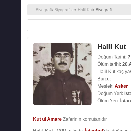
Biyografi
›
Biyografiler
›
Halil Kut
› Biyografi
Halil Kut
Doğum Tarihi:
?
Ölüm tarihi:
20.
Halil Kut kaç ya
Burcu:
Meslek:
Asker
Doğum Yeri:
İst
Ölüm Yeri:
İsta
Kut ül Amare
Zaferinin komutanıdır.
Halil Kut
,
1881
yılında
İstanbul
’da doğmuşt