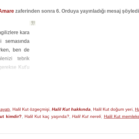
 Amare
zaferinden sonra 6. Orduya yayınladığı mesaj şöyledi
gilizlere kara
li semasında
arken, ben de
enizi tebrik
gerekse Kut'u
bay ve 10 bin
ugün Kut'ta 13
 alıyorum. Bu
liz kuvvetleri
hayatı
,
Halil Kut özgeçmişi
,
Halil Kut hakkında
,
Halil Kut doğum yeri
,
Ha
 Şu iki farka
Kut kimdir?
,
Halil Kut kaç yaşında?
,
Halil Kut nereli
,
Halil Kut memleke
dar büyük bir
lime bulmakta
tının İngiliz