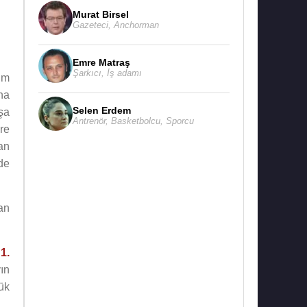
Murat Birsel
Gazeteci
,
Anchorman
Emre Matraş
Şarkıcı
,
İş adamı
ım
na
Selen Erdem
şa
Antrenör
,
Basketbolcu
,
Sporcu
re
an
de
an
,
1.
ın
ük