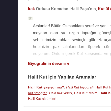
Irak
Ordusu Komutanı Halil Paşa'nın,
Kut ül
Arslanlar! Bütün Osmanlılara şeref ve şan, İn
meydan olan şu kızgın toprağın güneş
şehitlerimizin ruhları sevinçle gülerek uç
hepinizin pak alınlarından öperek cüml
ediyorum. Ordum gerek Kut karşısında ve 
kurtarmaya gelen ordular karşısında 350 su
Biyografinin devamı ››
erini şehit vermiştir. Fakat buna karşılık b
general, 481 subay ve 13 bin 300 er teslim
Halil Kut İçin Yapılan Aramalar
teslim aldığımız orduyu kurtarmaya gelen İngi
Halil Kut yaşıyor mu?
,
Halil Kut biyografi
,
Halil Kut 
de 30 bin zayiat vererek geri dönmüşlerdir.
Kut fotoğraf
,
Halil Kut video
,
Halil Kut resim
,
Halil 
bakılınca, cihanı hayretlere düşürecek ka
Halil Kut albümleri
fark görülür. Tarih bu olayı yazmak için ke
müşkülata uğrayacaktır. İşte Osmanlı seba