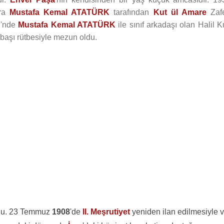
nra
Mustafa Kemal ATATÜRK
tarafından
Kut ül Amare
Zafe
i'nde
Mustafa Kemal ATATÜRK
ile sınıf arkadaşı olan Halil K
aşı rütbesiyle mezun oldu.
ldu. 23 Temmuz
1908
'de
II. Meşrutiyet
yeniden ilan edilmesiyle 