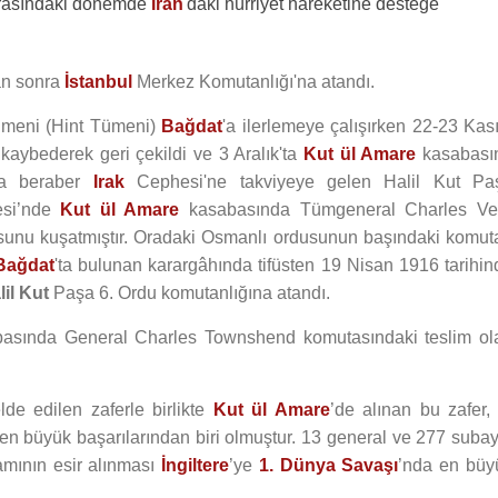
asındaki dönemde
İran
'daki hürriyet hareketine desteğe
an sonra
İstanbul
Merkez Komutanlığı'na atandı.
ümeni (Hint Tümeni)
Bağdat
'a ilerlemeye çalışırken 22-23 Kas
kaybederek geri çekildi ve 3 Aralık'ta
Kut ül Amare
kasabası
yla beraber
Irak
Cephesi'ne takviyeye gelen Halil Kut Pa
si’nde
Kut ül Amare
kasabasında Tümgeneral Charles Ve
sunu kuşatmıştır. Oradaki Osmanlı ordusunun başındaki komut
Bağdat
'ta bulunan karargâhında tifüsten 19 Nisan 1916 tarihin
lil Kut
Paşa 6. Ordu komutanlığına atandı.
asında General Charles Townshend komutasındaki teslim ol
de edilen zaferle birlikte
Kut ül Amare
’de alınan bu zafer
en büyük başarılarından biri olmuştur. 13 general ve 277 subay
mamının esir alınması
İngiltere
’ye
1. Dünya Savaşı
’nda en büy