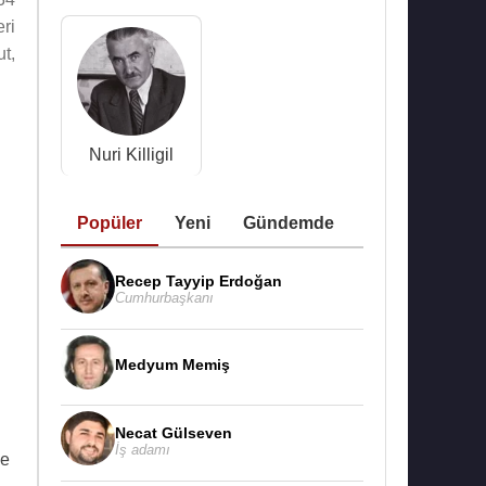
ri
ut,
Nuri Killigil
Popüler
Yeni
Gündemde
Recep Tayyip Erdoğan
Cumhurbaşkanı
Medyum Memiş
Necat Gülseven
İş adamı
ve