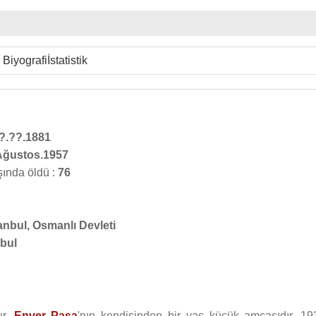
Biyografi
İstatistik
?.??.1881
Ağustos.1957
şında öldü :
76
anbul, Osmanlı Devleti
nbul
ur.
Enver Paşa
'nın kendisinden bir yaş küçük amcasıdır. 19