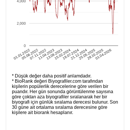
4,000
2,000
0
25.05.2025
28.10.2025
01.01.2022
01.04.2026
05.06.2022
07.11.2022
11.04.2023
13.09.2023
15.02.2024
19.07.2024
21.12.2024
* Düşük değer daha positif anlamdadır.
* BioRank değeri Biyografiler.com tarafından
kişilerin popülerlik derecelerine göre verilen bir
puandır. Her gün sonunda görüntülenme sayısına
göre çoktan aza biyografiler sıralanarak her bir
biyografi için günlük sıralama derecesi bulunur. Son
30 güne ait ortalama sıralama derecesine göre
kişilere ait biorank hesaplanır.