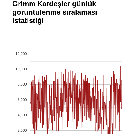
Grimm Kardeşler günlük
görüntülenme sıralaması
istatistiği
12,000
10,000
8,000
6,000
4,000
2,000