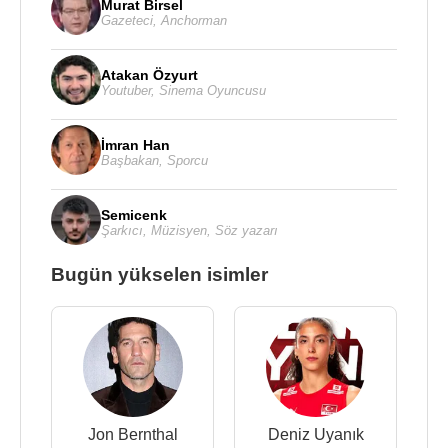
Murat Birsel
Gazeteci
,
Anchorman
Atakan Özyurt
Youtuber
,
Sinema Oyuncusu
İmran Han
Başbakan
,
Sporcu
Semicenk
Şarkıcı
,
Müzisyen
,
Söz yazarı
Bugün yükselen isimler
Jon Bernthal
Deniz Uyanık