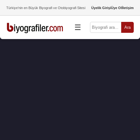
Türkiye’nin en Büyük Biyografi ve Otobiyografi Sitesi
Üyelik Girişi
Üye Ol
İletişim
☰
Ara