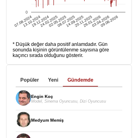
0
07.08.2024
13.10.2024
19.12.2024
24.02.2025
02.05.2025
08.07.2025
14.09.2025
20.11.2025
26.01.2026
03.04.2026
09.06.2026
* Düşük değer daha positif anlamdadır.
Gün
sonunda kişinin görüntülenme sayısına göre
kaçıncı sırada olduğunu gösterir.
Popüler
Yeni
Gündemde
Engin Koç
Model
,
Sinema Oyuncusu
,
Dizi Oyuncusu
Medyum Memiş