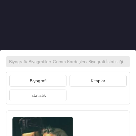
Biyografi
›
Biyografiler
›
Grimm Kardeşler
› Biyografi İstatistiği
Biyografi
Kitaplar
İstatistik