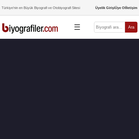
Türkiye’nin en Büyük Biyografi ve Otobiyografi Sitesi
Üyelik Girişi
Üye Ol
İletişim
☰
Ara