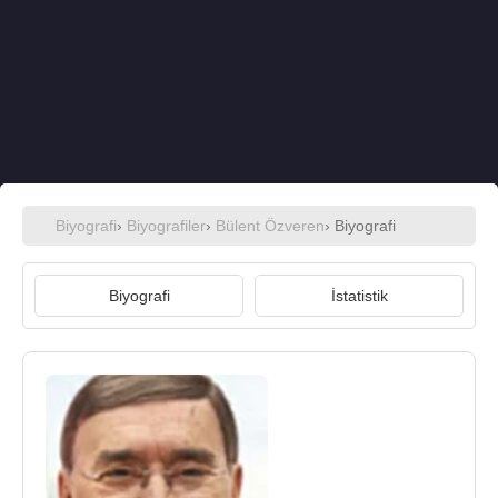
Biyografi
›
Biyografiler
›
Bülent Özveren
› Biyografi
Biyografi
İstatistik