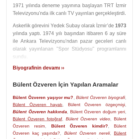
1971 yılında deneme yayınına başlayan TRT İzmir
Televizyonu'nda ilk canlı TV yayınları gerçekleştirdi.
Askerlik görevini Yedek Subay olarak İzmir’de
1973
yılında yaptı. 1974 yılı başından itibaren 6 ay süre
ile Ankara Televizyonu'ndan pazar geceleri canlı
olarak yayınlanan "Spor Stüdyosu" programlarını
sundu.
Biyografinin devamı ››
1974
yılında genel müdürlüğün çağrısı üzerine
Ankara
'ya gitti ve TRT tarihinde ilk olarak
Bülent Özveren İçin Yapılan Aramalar
başlatılan canlı sabah programlarını (Sabahtan
sabaha) hazırladı ve sundu. 1975 yılından itibaren
Bülent Özveren yaşıyor mu?
,
Bülent Özveren biyografi
,
Ankara Televizyonu kadrolu yapımcı-sunucusu
Bülent Özveren hayatı
,
Bülent Özveren özgeçmişi
,
olarak yüzlerce canlı yayında görev aldı. 1981
Bülent Özveren hakkında
,
Bülent Özveren doğum yeri
,
sonbaharında İstanbul Televizyonu kadrosuna geçti
Bülent Özveren fotoğraf
,
Bülent Özveren video
,
Bülent
ve bir yıl süre ile çalıştığı İstanbul'da yarışma
Özveren resim
,
Bülent Özveren kimdir?
,
Bülent
programları hazırladı ve sundu.
Özveren kaç yaşında?
,
Bülent Özveren nereli
,
Bülent