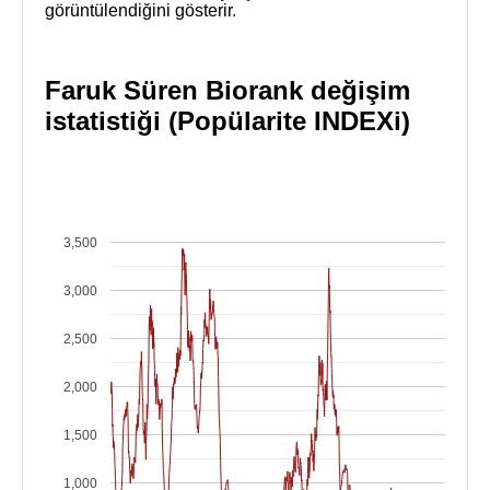
görüntülendiğini gösterir.
Faruk Süren Biorank değişim
istatistiği (Popülarite INDEXi)
3,500
3,000
2,500
2,000
1,500
1,000