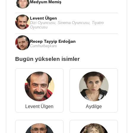
Medyum Memiş
Levent Ülgen
Dizi Oyuncusu
,
Sinema Oyuncusu
,
Tiyatro
Oyuncusu
Recep Tayyip Erdoğan
Cumhurbaşkanı
Bugün yükselen isimler
Levent Ülgen
Aydilge