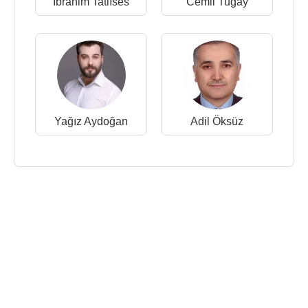
İbrahim Tatlıses
Cemil Tugay
Yağız Aydoğan
Adil Öksüz