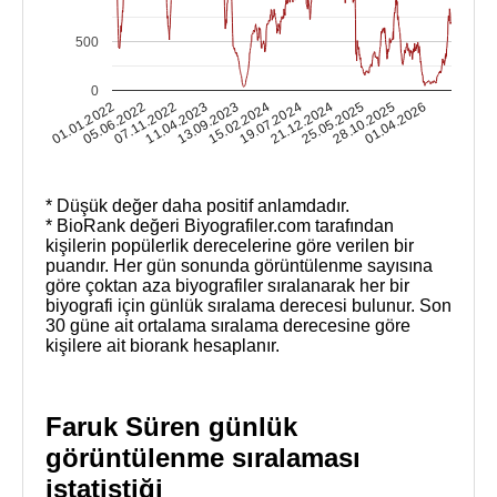
500
0
01.01.2022
05.06.2022
07.11.2022
11.04.2023
13.09.2023
15.02.2024
19.07.2024
21.12.2024
25.05.2025
28.10.2025
01.04.2026
* Düşük değer daha positif anlamdadır.
* BioRank değeri Biyografiler.com tarafından
kişilerin popülerlik derecelerine göre verilen bir
puandır. Her gün sonunda görüntülenme sayısına
göre çoktan aza biyografiler sıralanarak her bir
biyografi için günlük sıralama derecesi bulunur. Son
30 güne ait ortalama sıralama derecesine göre
kişilere ait biorank hesaplanır.
Faruk Süren günlük
görüntülenme sıralaması
istatistiği