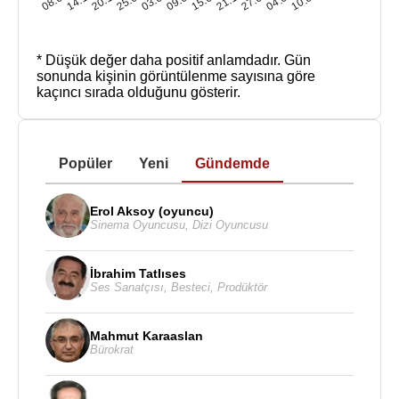
* Düşük değer daha positif anlamdadır.
Gün
sonunda kişinin görüntülenme sayısına göre
kaçıncı sırada olduğunu gösterir.
Popüler
Yeni
Gündemde
Erol Aksoy (oyuncu)
Sinema Oyuncusu
,
Dizi Oyuncusu
İbrahim Tatlıses
Ses Sanatçısı
,
Besteci
,
Prodüktör
Mahmut Karaaslan
Bürokrat