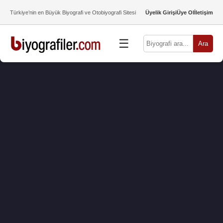
Türkiye’nin en Büyük Biyografi ve Otobiyografi Sitesi
Üyelik Girişi
Üye Ol
İletişim
☰
Ara