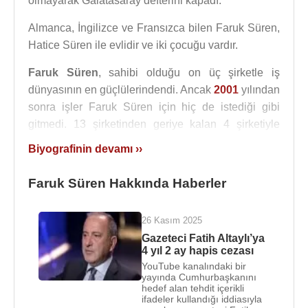
olmayarak Galatasaray defterini kapadı.
Almanca, İngilizce ve Fransızca bilen Faruk Süren,
Hatice Süren ile evlidir ve iki çocuğu vardır.
Faruk Süren
, sahibi olduğu on üç şirketle iş
dünyasının en güçlülerindendi. Ancak
2001
yılından
sonra işler Faruk Süren için hiç de istediği gibi
gitmedi. 13 şirketinden geriye kalan 4 şirketiyle
bankalara olan borçlarını ödemeye çalıştı. Hayali
Biyografinin devamı ››
ihracat iddiaları ile suçlandı.
Faruk Süren Hakkında Haberler
Faruk Süren, halen aile şirketleri olan
Transtürk
Holding
’in Yönetim Kurulu Başkanı konumundadır.
26 Kasım 2025
Kaynak:Biyografiler.com
Gazeteci Fatih Altaylı’ya
4 yıl 2 ay hapis cezası
YouTube kanalındaki bir
yayında Cumhurbaşkanını
hedef alan tehdit içerikli
ifadeler kullandığı iddiasıyla