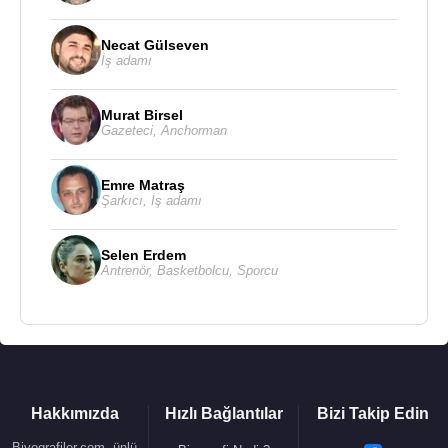
Necat Gülseven
İş adamı
Murat Birsel
Gazeteci
,
Anchorman
Emre Matraş
Şarkıcı
,
İş adamı
Selen Erdem
Antrenör
,
Basketbolcu
,
Sporcu
Hakkımızda
Hızlı Bağlantılar
Bizi Takip Edin
Biyografiler.com, ünlü