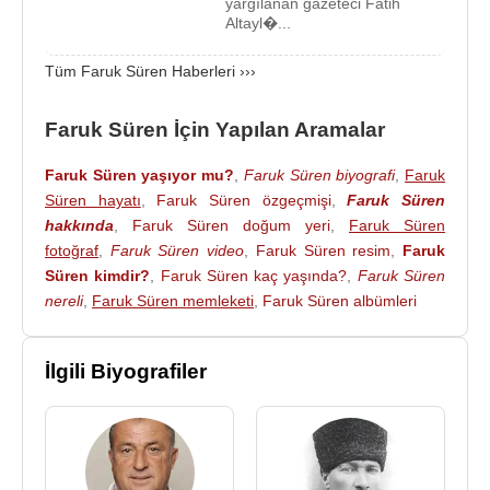
yargılanan gazeteci Fatih
Altayl�...
Tüm Faruk Süren Haberleri ›››
Faruk Süren İçin Yapılan Aramalar
Faruk Süren yaşıyor mu?
,
Faruk Süren biyografi
,
Faruk
Süren hayatı
,
Faruk Süren özgeçmişi
,
Faruk Süren
hakkında
,
Faruk Süren doğum yeri
,
Faruk Süren
fotoğraf
,
Faruk Süren video
,
Faruk Süren resim
,
Faruk
Süren kimdir?
,
Faruk Süren kaç yaşında?
,
Faruk Süren
nereli
,
Faruk Süren memleketi
,
Faruk Süren albümleri
İlgili Biyografiler