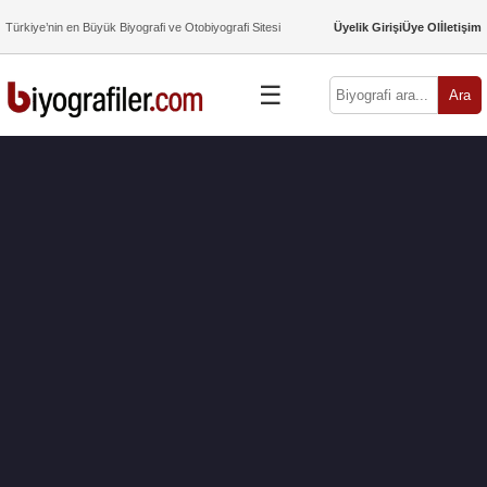
Türkiye’nin en Büyük Biyografi ve Otobiyografi Sitesi
Üyelik Girişi
Üye Ol
İletişim
☰
Ara