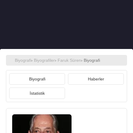
Biyografi
›
Biyografiler
›
Faruk Süren
› Biyografi
Biyografi
Haberler
İstatistik