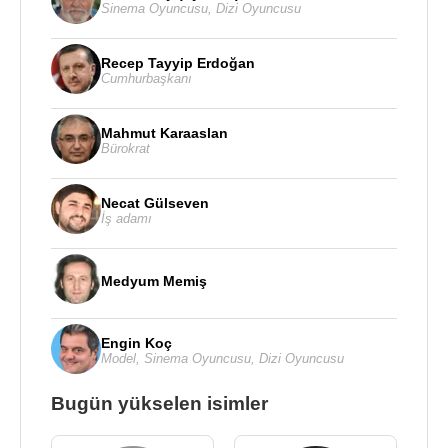
Sinema Oyuncusu
,
Dizi Oyuncusu
Recep Tayyip Erdoğan
Cumhurbaşkanı
Mahmut Karaaslan
Bürokrat
Necat Gülseven
İş adamı
Medyum Memiş
Engin Koç
Model
,
Sinema Oyuncusu
,
Dizi Oyuncusu
Bugün yükselen isimler