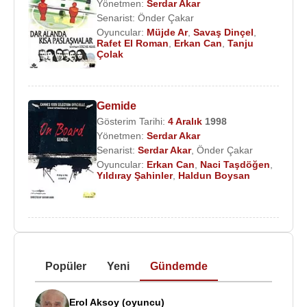
Yönetmen:
Serdar Akar
Senarist:
Önder Çakar
Oyuncular:
Müjde Ar
,
Savaş Dinçel
,
Rafet El Roman
,
Erkan Can
,
Tanju
Çolak
Gemide
Gösterim Tarihi:
4 Aralık
1998
Yönetmen:
Serdar Akar
Senarist:
Serdar Akar
,
Önder Çakar
Oyuncular:
Erkan Can
,
Naci Taşdöğen
,
Yıldıray Şahinler
,
Haldun Boysan
Popüler
Yeni
Gündemde
Erol Aksoy (oyuncu)