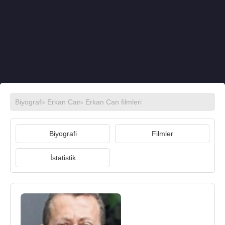
Biyografi
›
Erkan Can
›
Erkan Can filmleri
Biyografi
Filmler
İstatistik