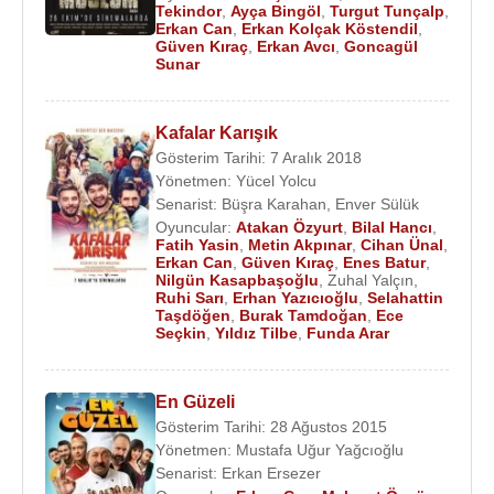
Tekindor
,
Ayça Bingöl
,
Turgut Tunçalp
,
Erkan Can
,
Erkan Kolçak Köstendil
,
Güven Kıraç
,
Erkan Avcı
,
Goncagül
Sunar
Kafalar Karışık
Gösterim Tarihi: 7 Aralık 2018
Yönetmen:
Yücel Yolcu
Senarist:
Büşra Karahan
,
Enver Sülük
Oyuncular:
Atakan Özyurt
,
Bilal Hancı
,
Fatih Yasin
,
Metin Akpınar
,
Cihan Ünal
,
Erkan Can
,
Güven Kıraç
,
Enes Batur
,
Nilgün Kasapbaşoğlu
,
Zuhal Yalçın
,
Ruhi Sarı
,
Erhan Yazıcıoğlu
,
Selahattin
Taşdöğen
,
Burak Tamdoğan
,
Ece
Seçkin
,
Yıldız Tilbe
,
Funda Arar
En Güzeli
Gösterim Tarihi: 28 Ağustos 2015
Yönetmen:
Mustafa Uğur Yağcıoğlu
Senarist:
Erkan Ersezer