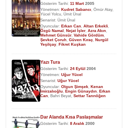
Gösterim Tarihi:
11 Mart
2005
Yönetmen:
Kudret Sabancı
,
Ömür Atay
,
Yücel Yolcu
,
Ümit Ünal
Senarist:
Ümit Ünal
Oyuncular:
Erkan Can
,
Altan Erkekli
,
Özgü Namal
,
Nejat İşler
,
Azra Akın
,
Mehmet Günsür
,
Vahide Gördüm
,
Şevket Çoruh
,
Güven Kıraç
,
Nurgül
Yeşilçay
,
Fikret Kuşkan
Yazı Tura
Gösterim Tarihi:
24 Eylül
2004
Yönetmen:
Uğur Yücel
Senarist:
Uğur Yücel
Oyuncular:
Olgun Şimşek
,
Kenan
İmirzalıoğlu
,
Engin Günaydın
,
Erkan
Can
,
Bahri Beyat
,
Settar Tanrıöğen
Dar Alanda Kısa Paslaşmalar
Gösterim Tarihi:
8 Aralık
2000