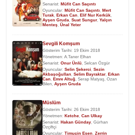
Senarist:
Müfit Can Saçıntı
Oyuncular:
Müfit Can Saçıntı
,
Mert
Turak
,
Erkan Can
,
Elif Nur Kerkük
,
Ayşen Gruda
,
Suat Sungur
,
Yalçın
Menteş
,
Ünal Yeter
Sevgili Komşum
Gösterim Tarihi: 19 Ekim 2018
Yönetmen:
A.Taner Elhan
Senarist:
Onur Ünlü
,
Selcan Özgür
Oyuncular:
Selin Şekerci
,
Sezin
Akbaşoğulları
,
Selim Bayraktar
,
Erkan
Can
,
Emre Altuğ
,
Serap Matyaş
,
Ozan
Bilen
,
Ayşen Gruda
Müslüm
Gösterim Tarihi: 26 Ekim 2018
Yönetmen:
Ketche
,
Can Ulkay
Senarist:
Hakan Günday
,
Gürhan
Özçiftçi
Oyuncular:
Timuçin Esen
,
Zerrin