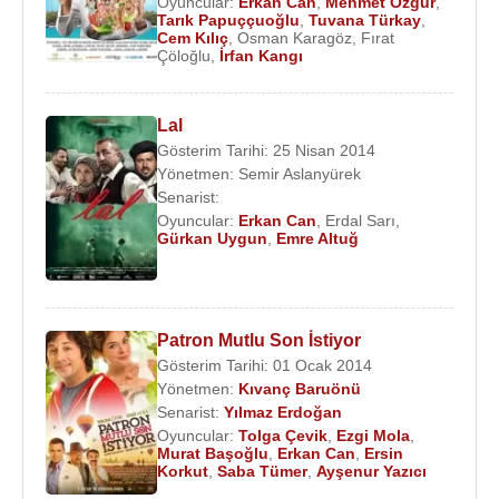
Oyuncular:
Erkan Can
,
Mehmet Özgür
,
Tarık Papuççuoğlu
,
Tuvana Türkay
,
Cem Kılıç
,
Osman Karagöz
,
Fırat
Çöloğlu
,
İrfan Kangı
Lal
Gösterim Tarihi: 25 Nisan 2014
Yönetmen:
Semir Aslanyürek
Senarist:
Oyuncular:
Erkan Can
,
Erdal Sarı
,
Gürkan Uygun
,
Emre Altuğ
Patron Mutlu Son İstiyor
Gösterim Tarihi: 01 Ocak 2014
Yönetmen:
Kıvanç Baruönü
Senarist:
Yılmaz Erdoğan
Oyuncular:
Tolga Çevik
,
Ezgi Mola
,
Murat Başoğlu
,
Erkan Can
,
Ersin
Korkut
,
Saba Tümer
,
Ayşenur Yazıcı