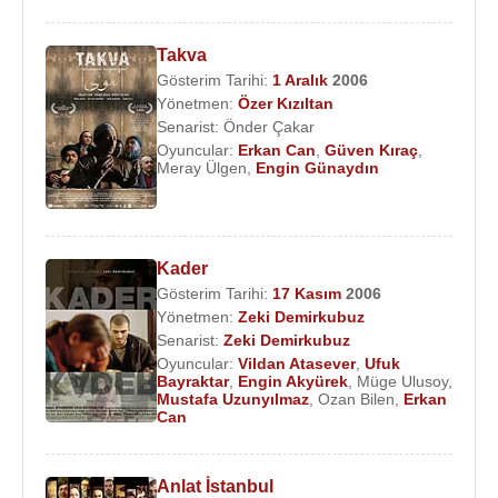
Takva
Gösterim Tarihi:
1 Aralık
2006
Yönetmen:
Özer Kızıltan
Senarist:
Önder Çakar
Oyuncular:
Erkan Can
,
Güven Kıraç
,
Meray Ülgen
,
Engin Günaydın
Kader
Gösterim Tarihi:
17 Kasım
2006
Yönetmen:
Zeki Demirkubuz
Senarist:
Zeki Demirkubuz
Oyuncular:
Vildan Atasever
,
Ufuk
Bayraktar
,
Engin Akyürek
,
Müge Ulusoy
,
Mustafa Uzunyılmaz
,
Ozan Bilen
,
Erkan
Can
Anlat İstanbul