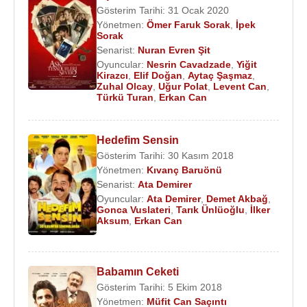
Gösterim Tarihi: 31 Ocak 2020
Yönetmen:
Ömer Faruk Sorak
,
İpek
Sorak
Senarist:
Nuran Evren Şit
Oyuncular:
Nesrin Cavadzade
,
Yiğit
Kirazcı
,
Elif Doğan
,
Aytaç Şaşmaz
,
Zuhal Olcay
,
Uğur Polat
,
Levent Can
,
Türkü Turan
,
Erkan Can
Hedefim Sensin
Gösterim Tarihi: 30 Kasım 2018
Yönetmen:
Kıvanç Baruönü
Senarist:
Ata Demirer
Oyuncular:
Ata Demirer
,
Demet Akbağ
,
Gonca Vuslateri
,
Tarık Ünlüoğlu
,
İlker
Aksum
,
Erkan Can
Babamın Ceketi
Gösterim Tarihi: 5 Ekim 2018
Yönetmen:
Müfit Can Saçıntı