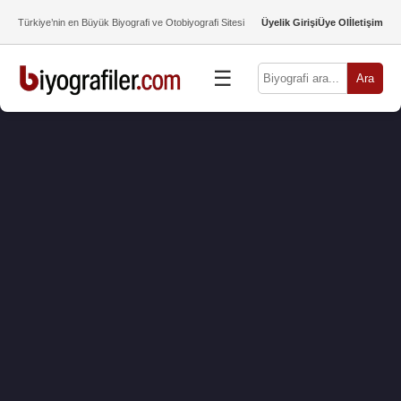
Türkiye’nin en Büyük Biyografi ve Otobiyografi Sitesi
Üyelik Girişi
Üye Ol
İletişim
☰
Ara