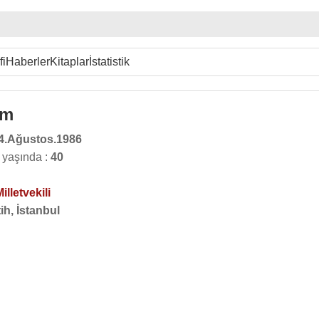
fi
Haberler
Kitaplar
İstatistik
em
4.Ağustos.1986
 yaşında :
40
illetvekili
ih, İstanbul