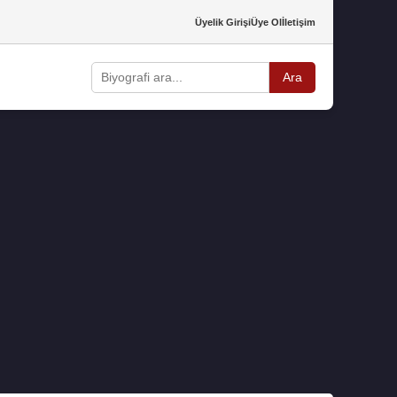
Üyelik Girişi
Üye Ol
İletişim
Ara