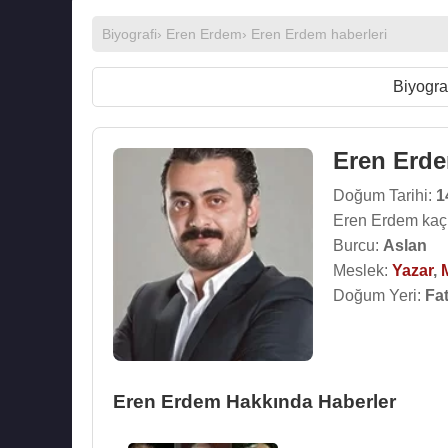
Biyografi
›
Eren Erdem
›
Eren Erdem haberleri
Biyogra
Eren Erd
Doğum Tarihi:
1
Eren Erdem kaç
Burcu:
Aslan
Meslek:
Yazar
,
M
Doğum Yeri:
Fat
Eren Erdem Hakkında Haberler