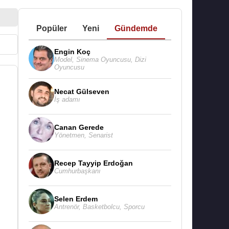
Popüler
Yeni
Gündemde
Engin Koç
Model
,
Sinema Oyuncusu
,
Dizi
Oyuncusu
Necat Gülseven
İş adamı
Canan Gerede
Yönetmen
,
Senarist
Recep Tayyip Erdoğan
Cumhurbaşkanı
Selen Erdem
Antrenör
,
Basketbolcu
,
Sporcu