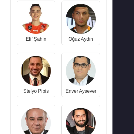
Elif Şahin
Oğuz Aydın
Stelyo Pipis
Enver Aysever