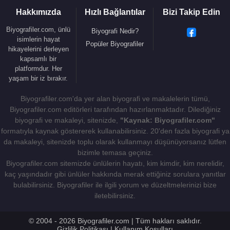
2008 - Yaralısın Türkiye
Hakkımızda
Hızlı Bağlantılar
Bizi Takip Edin
2009 - Renkler Cumhuriyeti
2009 - Ayrıntıdaki Şeytan
Biyografiler.com, ünlü
Biyografi Nedir?
isimlerin hayat
2009 - Ataköy-Bir Semti Kendince Yazmak
Popüler Biyografiler
hikayelerini derleyen
2011 - Cumhuriyet’in İlk Son Yüz Yılı
kapsamlı bir
2012 - Yazgıcılar
platformdur. Her
yaşam bir iz bırakır.
2012 - Nisan'a Mektuplar
2013 - Nasıl Yazar Olunur/Yazarların Gizli
Biyografiler.com'da yer alan biyografi ve makalelerin tümü,
Sokaklarına Yolculuk
Biyografiler.com editörleri tarafından hazırlanmaktadır. Dilediğiniz
2013 - Edebiyat Ölmelidir
biyografi ve makaleyi, sitenizde,
"Kaynak: Biyografiler.com"
formatıyla kaynak göstererek kullanabilirsiniz. 20'den fazla biyografi ya
2014 - Bu Roman O Kız Okusun Diye Yazıldı
da makaleyi, sitenizde toplu olarak kullanmayı düşünüyorsanız lütfen
2015 - Kişisel Direniş Kitabı
bizimle temasa geçiniz.
2016 - Aykırı Sorular
Biyografiler.com sitemizde ünlülerin hayatı, kim kimdir, kim nerelidir,
kaç yaşındadır gibi ünlüler hakkında merak ettiğiniz sorulara yanıtlar
bulabilirsiniz. Biyografiler ile ilgili yorum ve düzeltmelerinizi bize
iletebilirsiniz.
Kaynak:Biyografiler.com
© 2004 - 2026 Biyografiler.com | Tüm hakları saklıdır.
Gizlilik Politikası
|
Kullanım Koşulları