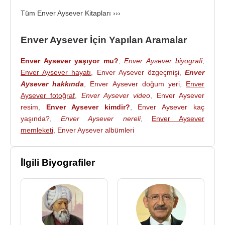
sürdürmektedir.
Tüm Enver Aysever Kitapları ›››
Enver Aysever
yazıp yönettiği ve
Sibel Alaş
’ın
solist olarak yer aldığı "
Aykırı Kumpanya
" adlı
Enver Aysever İçin Yapılan Aramalar
gösteriyi sundu.
Enver Aysever yaşıyor mu?
,
Enver Aysever biyografi
,
Enver Aysever
, Doğuş, Yeditepe, Ar-El gibi
Enver Aysever hayatı
,
Enver Aysever özgeçmişi
,
Enver
üniversitelerde dersler verdi.
Doğuş
Aysever hakkında
,
Enver Aysever doğum yeri
,
Enver
Üniversitesi
'nde yazarlık atölyesi çalışmalarında
Aysever fotoğraf
,
Enver Aysever video
,
Enver Aysever
bulunmuştur ve hâlen Kültür Sanat Yönetmeni
resim
,
Enver Aysever kimdir?
,
Enver Aysever kaç
görevini yürütmektedir.
yaşında?
,
Enver Aysever nereli
,
Enver Aysever
memleketi
,
Enver Aysever albümleri
TV8’de “Lacivert”, NTV Radyo’da “Kurşun kalem”
adlı programları hazırladı, sundu. Bir süre Cem TV
İlgili Biyografiler
yayın danışmanlığı görevini sürdürdü.
2007
yılından
itibaren Skytürk televizyonunda “
Aykırı Sorular
”,
“Ayrıntılar”, “Siyasal Analiz”, “Sokağın Sesi”, “Üç
Soru İki Yorum”, “Zamana Karşı” adlı programları
hazırladı, sundu ve yorumcu olarak görev aldı.