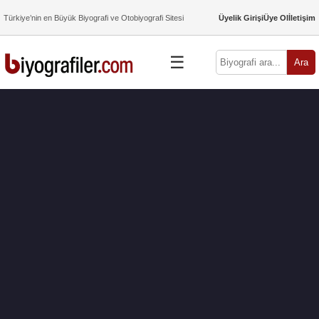
Türkiye’nin en Büyük Biyografi ve Otobiyografi Sitesi
Üyelik Girişi
Üye Ol
İletişim
☰
Ara