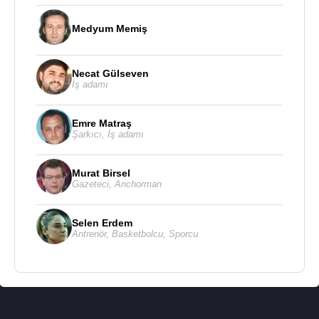
Begümhan Aydoğan
ile
Flash Haber TV
kanalında "Ters İstikamet" isimli programı sundu.
Medyum Memiş
2022 yılında ise Tele1'den istifa etti.
2025 yılı itibarıyla KRT'de Ters İstikamet isimli
Necat Gülseven
İş adamı
programı
Çağla Atlı
ile birlikte sunmaktadır. Ayrıca
kendi adıyla açtığı YouTube kanalında da
Emre Matraş
paylaşımlar yapmaktadır.
Şarkıcı
,
İş adamı
Gazeteci Enver Aysever, 10 Aralık 2025 tarihinde
YouTube hesabında paylaştığı videoda kullandığı
Murat Birsel
Gazeteci
,
Anchorman
ifadeler nedeniyle gece saatlerinde polis ekipleri
tarafından
İstanbul
'da bulunan konutunda
Selen Erdem
gözaltına alındı.
Antrenör
,
Basketbolcu
,
Sporcu
Kitapları
:
2002 - Çocuk Oyunları – 1
2003 - Geç Kalmış Romantik
2007 - Bir An Bin Parça