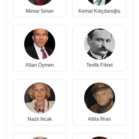
Kanaltürk televizyonunda “Gündem Demokrasi”,
“Ters Cephe”, “Pazar Politika” programlarında
Mimar Sinan
Kemal Kılıçdaroğlu
yorumculuk yaptı.
Kemal Kılıçdaroğlu
'nun
CHP
Genel Başkanı
seçilmesinden sonra yaptığı davet ile aktif siyasete
atıldı. Bir yıl
CHP
PM üyeliği de yaptı.
CHP
Parti
Meclisi'ne seçildikten sonra bu iki görevin
bağdaşmayacağını belirterek 13 Nisan
2010
Altan Öymen
Tevfik Fikret
tarihinde Birgün gazetesinden ayrıldı.
Mehmet Haberal
ve
Sinan Aygün
gibi sağ görüşlü
isimlerin adaylığına tepki göstererek
CHP
'deki
bütün görevlerinden 11 Nisan 2011 tarihinde istifa
etti.
2011-2012 sezonunda
CNN Türk
televizyonunda
“Dört Bir Taraf” programında
Altan Öymen
,
Nazlı
Nazlı Ilıcak
Attila İlhan
Ilıcak
ve
Nagehan Alçı
ile birlikte yorumcu olarak
yer aldı.