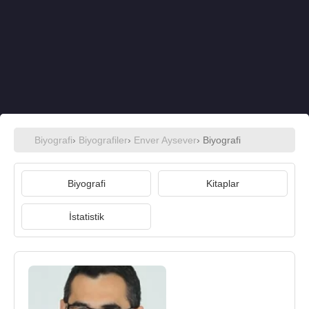
Biyografi
›
Biyografiler
›
Enver Aysever
› Biyografi
Biyografi
Kitaplar
İstatistik