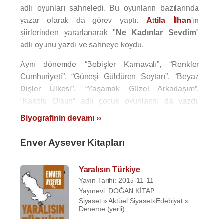
adlı oyunları sahneledi. Bu oyunların bazılarında
yazar olarak da görev yaptı.
Attila İlhan
'ın
şiirlerinden yararlanarak "
Ne Kadınlar Sevdim
"
adlı oyunu yazdı ve sahneye koydu.
Aynı dönemde “Bebişler Karnavalı”, “Renkler
Cumhuriyeti”, “Güneşi Güldüren Soytarı”, “Beyaz
Dişler Ülkesi”, “Yaşamak Güzel Arkadaşım”,
“Kakolu Olsun” adlı çocuk oyunlarını da yazdı,
yönetti. Bu oyunları Çocuk Oyunları 1/Renkler
Biyografinin devamı ››
Cumhuriyeti adı altında kitaplaştırdı.
Enver Aysever Kitapları
Yazın yaşamına “Geç Kalmış Romantik” (2003) adlı
öykü kitabıyla adım attı. Ardından “Bir An Bin Parça”
(Roman,2007), “Yaralısın Türkiye”(Deneme,2008),
Yaralısın Türkiye
Yayın Tarihi: 2015-11-11
“Ayrıntıdaki Şeytan” (Deneme,2009), “Ataköy/Bir
Yayınevi: DOĞAN KİTAP
Semti Kendince Yazmak” (2009),
Orhan
Siyaset » Aktüel Siyaset»Edebiyat »
Gökdemir
’le birlikte yazdığı “Cumhuriyet’in İlk Son
Deneme (yerli)
Yüz Yılı” (2011) , “Yazgıcılar” (Roman,2012),