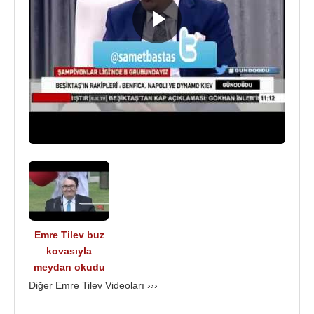
Süperspor kanalının kurulumunda aktif rol oynadı.
Bu kanalda İngiltere, Fransa, Almanya, İspanya ve
Portekiz ligi anlatımları yanında yine Formula 1 ve
Basketbol maçlarının spikerlik ve değişik
programların sunuculuk görevini üstlendi.
1998-2001 yılları arasında
Hıncal Uluç
yönetimindeki ekip ile
TRT
ekranlarında yer aldı ve
TRT akitli spikeri sınavını geçerek ekiple 3 yıl Tele
Pazar yayınında spor bölümü spikerliği yaptı.
2004 yılının Şubat ayına kadar Show Radyo ile aynı
anda Radyo D de maç anlattı.
2001-2004 yılları arasında Cine5 spor müdürlüğü
Emre Tilev buz
yaptı. Supersport TV'de İngiltere, İtalya, Portekiz ve
kovasıyla
İspanya maçlarını anlattı. Show Radyo'da 11 yılın
meydan okudu
ardından Radyo D'de anlattığı maçlar ve yaptığı
Diğer Emre Tilev Videoları ›››
haberler ile Türkiye'nin en iyi radyo maç spikeri
seçildi ve Marmara Üniversitesi'nce en iyi spiker ve