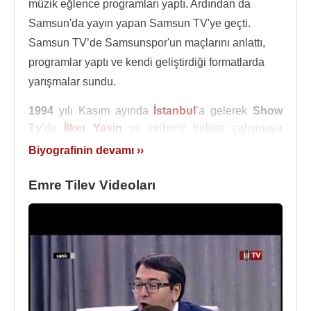
müzik eğlence programları yaptı. Ardından da
Samsun'da yayın yapan Samsun TV'ye geçti.
Samsun TV’de Samsunspor'un maçlarını anlattı,
programlar yaptı ve kendi geliştirdiği formatlarda
yarışmalar sundu.
1994
yılı Kasım ayında
İstanbul
’a gelerek
Show
Tv
‘de
İlker Yasin
ve ekibiyle birlikte çalışmaya
başladı. 1994 yılında
Cine 5
ekranlarından izlenen
Biyografinin devamı ››
Formula 1
yarışlarının anlatımını gerçekleştirdi.
1994 yılında Cine 5’in yanı sıra Show Radyo’dan
Emre Tilev Videoları
maç yayınlarının naklinde spikerlik görevini
yapmaya başladı.
Daha sonra
Şansal Büyüka
ve ekibi ile birlikte
çalışmaya başladı. 1996 yılında “Koraç kupası”
belgeselini hazırlayan Emre Tilev,
İbrahim Altınsay
ve
Barbaros Talı
yönetiminde aynı grup içinde