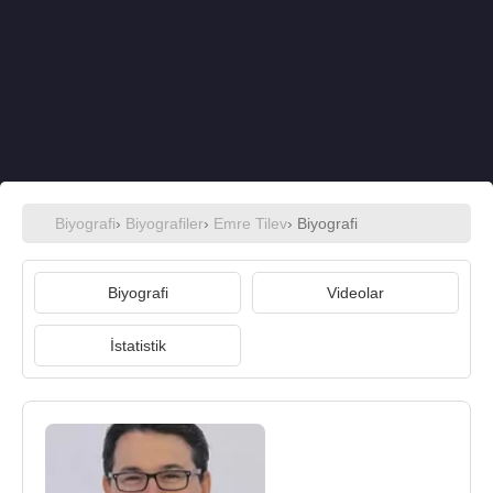
Biyografi
›
Biyografiler
›
Emre Tilev
› Biyografi
Biyografi
Videolar
İstatistik