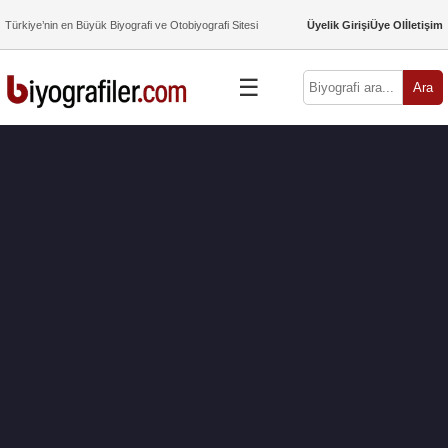
Türkiye’nin en Büyük Biyografi ve Otobiyografi Sitesi
Üyelik Girişi
Üye Ol
İletişim
☰
Ara