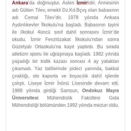
Ankara
’da doğmuştur. Aslen
İzmir
lidir. Annesinin
adı Gülten Tilev, emekli Dz.Kd.Bçvş olan babasının
adı Cemal Tilev’dir. 1978 yılında Ankara
Aydınlıkevler İlkokulu'na başladı. Babasının tayini
ile ilkokul 4üncü sınıf dahil sonrasını İzmir’de
okudu. İzmir Fevziözakat İlkokulu'ndan sonra
Güzelyalı Ortaokulu'na kayıt yaptırdı. Bu sırada
atletizm sporu ile uğraşmaya başladı. 1982 yılında
yaşadığı bir trafik kazası sonrası 4 ay yataktan
çıkamadı. Yaz tatillerinde pideci yanında, bakkal
çıraklığı, oto kaporta ve boyacılık dahil işlerde
çalıştı. Liseye İzmir İnönü Lisesinde devam etti.
1988 yılında girdiği Samsun,
Ondokuz Mayıs
Üniversitesi
Mühendislik Fakültesi Gıda
Mühendisliği bölümünden 1992 yılında mezun oldu.