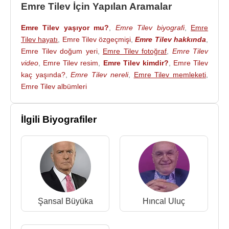
Emre Tilev İçin Yapılan Aramalar
görsel haber kategorisinde derecelere girdi.
Emre Tilev yaşıyor mu?
,
Emre Tilev biyografi
,
Emre
2004 yılında Atv, Ciner Grubu’na transfer olan Tilev,
Tilev hayatı
,
Emre Tilev özgeçmişi
,
Emre Tilev hakkında
,
hem
Sabah gazetesi
ve
Fotomaç
’ta yazarlık
Emre Tilev doğum yeri
,
Emre Tilev fotoğraf
,
Emre Tilev
görevi yanında MTV kanalı kurulumunda görev aldı.
video
,
Emre Tilev resim
,
Emre Tilev kimdir?
,
Emre Tilev
ATV
kanalında yayınlanan Türkiye Basketbol Ligi
kaç yaşında?
,
Emre Tilev nereli
,
Emre Tilev memleketi
,
maçlarının spikerlik görevini üstlendi. 2004-2008
Emre Tilev albümleri
yılları arasında aynı zamanda Radyo Spor’da her
sabah Emre Tilev İle Günaydın Spor programını
İlgili Biyografiler
sundu.
2006'de Dünya kupasında yer aldı. Yerinden 45
gün izledi ve maç anlatımları yaptı. 2006 yılında
tekrar
İlker Yasin
ile beraber çalışmaya başladı.
2009'da D Smart kurulumunda yer aldı.
Emre Tilev, evlidir. Buğra Emrecan Tilev adında bir
Şansal Büyüka
Hıncal Uluç
oğlu vardır.